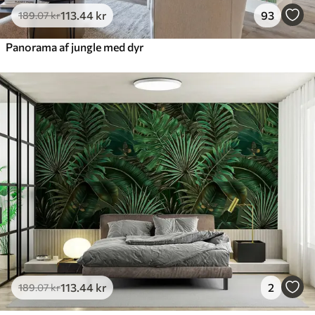
113
.44
kr
93
189
.07
kr
Panorama af jungle med dyr
113
.44
kr
2
189
.07
kr