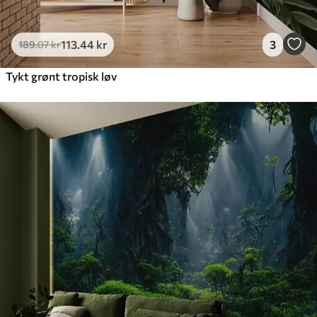
113
.44
kr
3
189
.07
kr
Tykt grønt tropisk løv