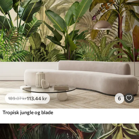
113
.44
kr
6
189
.07
kr
Tropisk jungle og blade