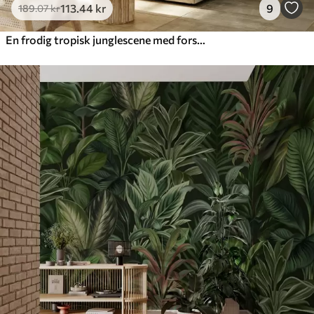
113
.44
kr
9
189
.07
kr
En frodig tropisk junglescene med forskellige palmer, store blade og farverige blomster i forgrunden