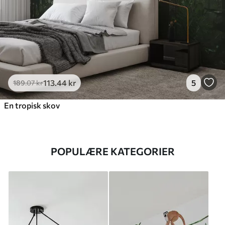
113
.44
kr
5
189
.07
kr
En tropisk skov
POPULÆRE KATEGORIER