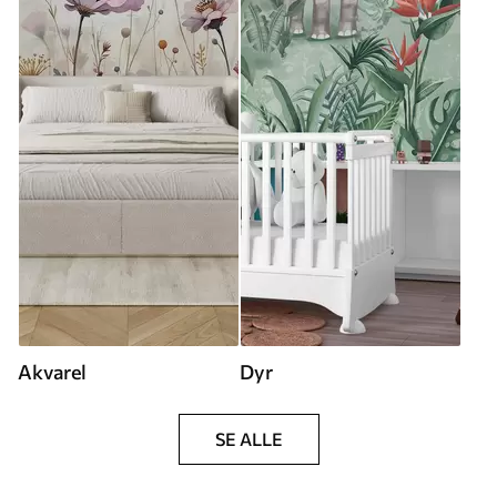
Akvarel
Dyr
SE ALLE