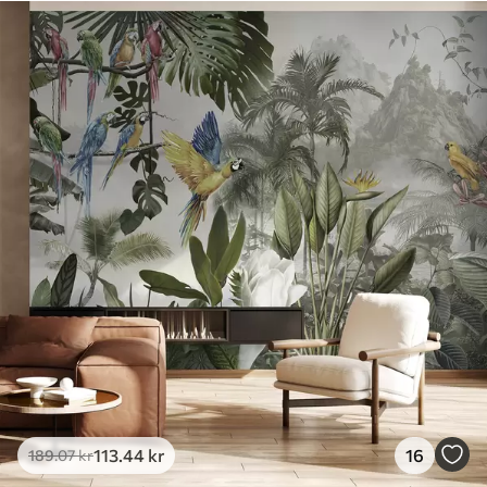
113
.44
kr
16
189
.07
kr