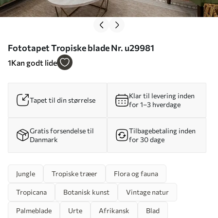
Fototapet Tropiske blade Nr. u29981
1
Kan godt lide
Klar til levering inden
Tapet til din størrelse
for 1–3 hverdage
Gratis forsendelse til
Tilbagebetaling inden
Danmark
for 30 dage
Jungle
Tropiske træer
Flora og fauna
Tropicana
Botanisk kunst
Vintage natur
Palmeblade
Urte
Afrikansk
Blad