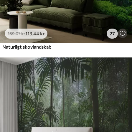
113
.44
kr
27
189
.07
kr
Naturligt skovlandskab