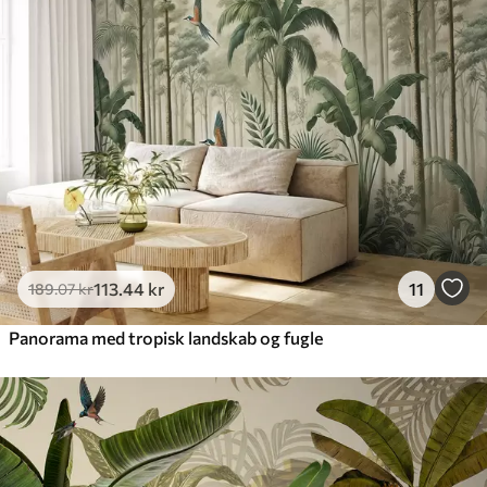
Premium
448
.33
269
.00
kr
/m²
Premium vinyl
516
.67
310
.00
kr
/m²
Peel and Stick
666
.67
400
.00
kr
/m²
113
.44
kr
11
189
.07
kr
Panorama med tropisk landskab og fugle