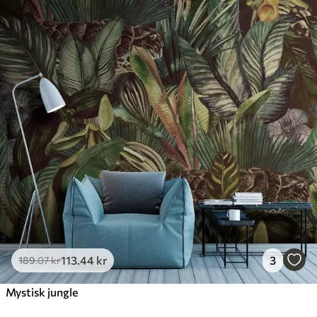
113
.44
kr
3
189
.07
kr
Mystisk jungle