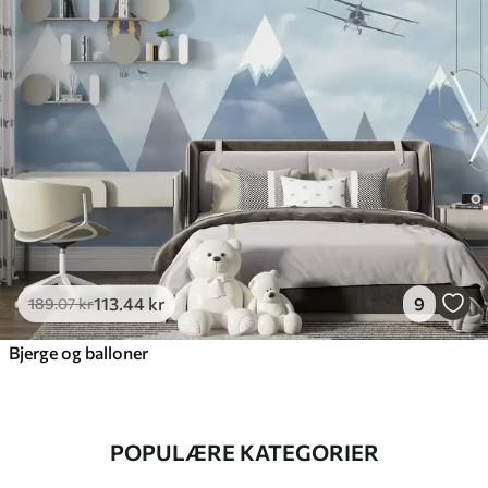
113
.44
kr
9
189
.07
kr
Bjerge og balloner
POPULÆRE KATEGORIER