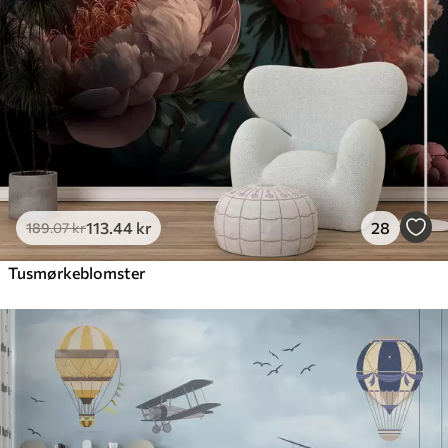
113
.44
kr
28
189
.07
kr
Tusmørkeblomster