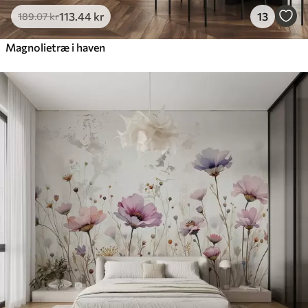
113
.44
kr
13
189
.07
kr
Magnolietræ i haven