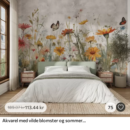
113
.44
kr
75
189
.07
kr
Akvarel med vilde blomster og sommerfugle