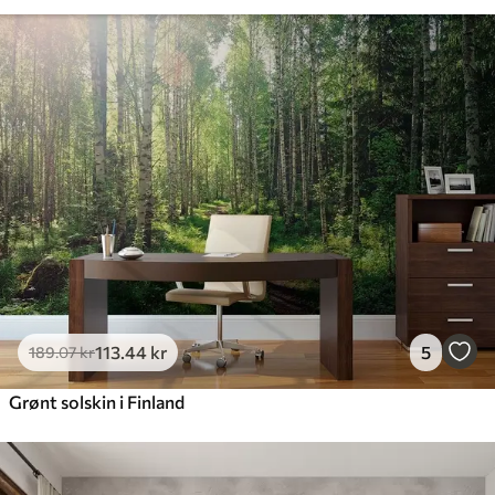
113
.44
kr
5
189
.07
kr
Grønt solskin i Finland