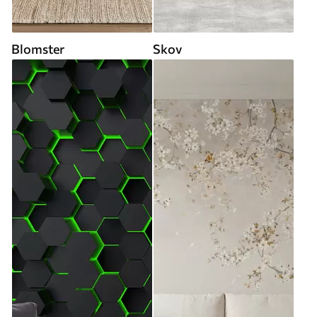
Blomster
Skov