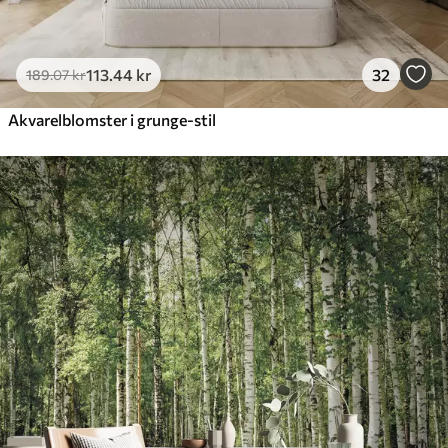
113
.44
kr
32
189
.07
kr
Akvarelblomster i grunge-stil