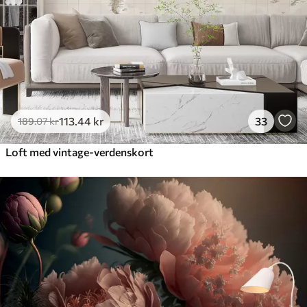
113
.44
kr
33
189
.07
kr
Loft med vintage-verdenskort