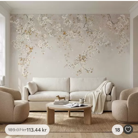
113
.44
kr
18
189
.07
kr