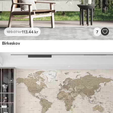
113
.44
kr
7
189
.07
kr
Birkeskov