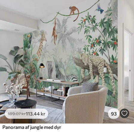
Standard
385
.83
231
.50
kr
/m²
Premium
448
.33
269
.00
kr
/m²
Premium vinyl
516
.67
310
.00
kr
/m²
Peel and Stick
666
.67
400
.00
kr
/m²
113
.44
kr
93
189
.07
kr
Panorama af jungle med dyr