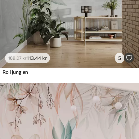
113
.44
kr
5
189
.07
kr
Ro i junglen