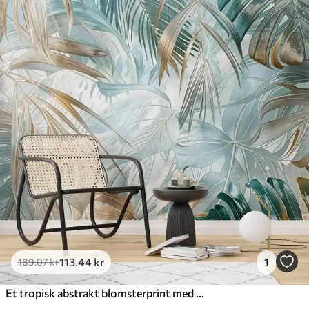
Standard
385
.83
231
.50
kr
/m²
Premium
448
.33
269
.00
kr
/m²
Premium vinyl
516
.67
310
.00
kr
/m²
Peel and Stick
666
.67
400
.00
kr
/m²
113
.44
kr
1
189
.07
kr
Et tropisk abstrakt blomsterprint med store palmeblade i blå og beige nuancer skaber en frodig atmosfære