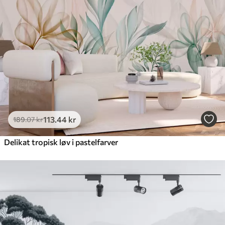
113
.44
kr
189
.07
kr
Delikat tropisk løv i pastelfarver