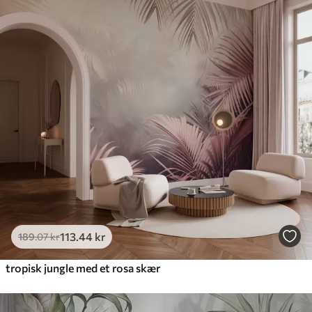
113
.44
kr
189
.07
kr
tropisk jungle med et rosa skær