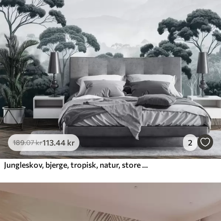
113
.44
kr
2
189
.07
kr
Jungleskov, bjerge, tropisk, natur, store træer, mørkeblå farver