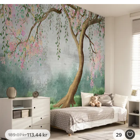
113
.44
kr
29
189
.07
kr