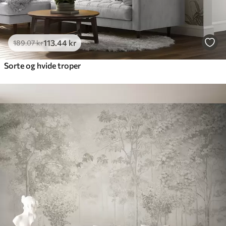
113
.44
kr
189
.07
kr
Sorte og hvide troper