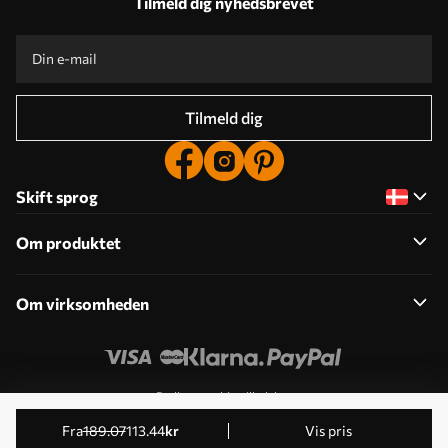
Tilmeld dig nyhedsbrevet
Tilmeld dig
Skift sprog
Om produktet
Om virksomheden
Rediger cookie-tilladelser
© 2011-2026 Uwalls . Alle rettigheder forbeholdes. Drives
fra
189
.07
113
.44
kr
Vis pris
af KLW Sp. z o.o. VAT ID: PL9223057591.