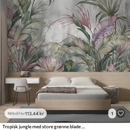
113
.44
kr
1
189
.07
kr
Tropisk jungle med store grønne blade og lyserøde protea-blomster med sløret tekstureret baggrund