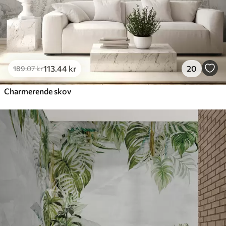
113
.44
kr
20
189
.07
kr
Charmerende skov