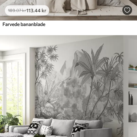
113
.44
kr
189
.07
kr
Farvede bananblade