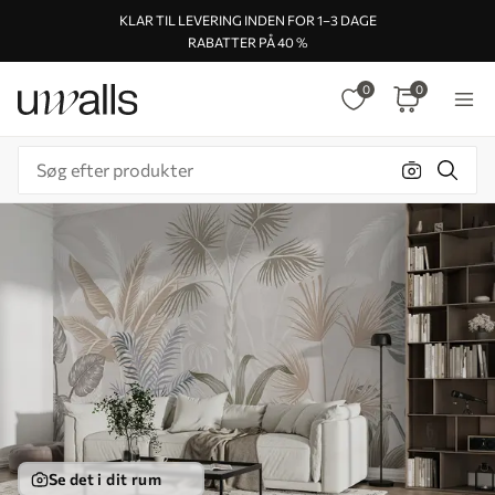
KLAR TIL LEVERING INDEN FOR 1–3 DAGE
RABATTER PÅ 40 %
0
0
Se det i dit rum