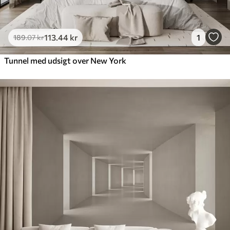
113
.44
kr
1
189
.07
kr
Tunnel med udsigt over New York