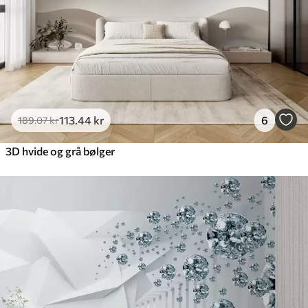
113
.44
kr
6
189
.07
kr
3D hvide og grå bølger