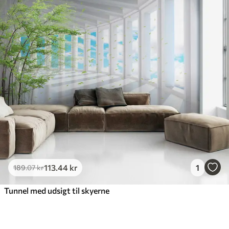
113
.44
kr
1
189
.07
kr
Tunnel med udsigt til skyerne