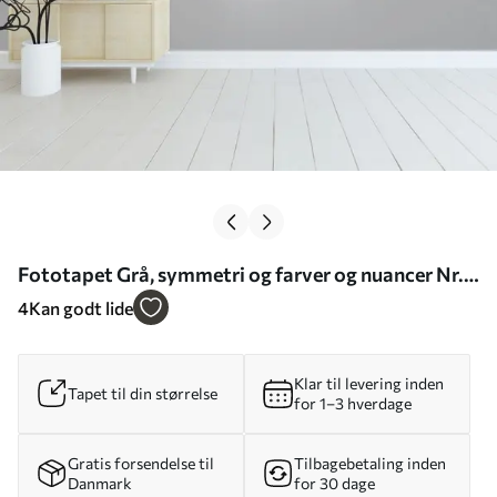
Fototapet Grå, symmetri og farver og nuancer Nr.
u02035
4
Kan godt lide
Klar til levering inden
Tapet til din størrelse
for 1–3 hverdage
Gratis forsendelse til
Tilbagebetaling inden
Danmark
for 30 dage