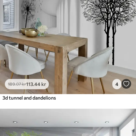
113
.44
kr
4
189
.07
kr
3d tunnel and dandelions