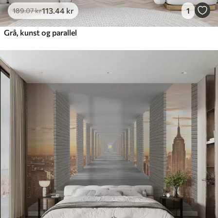
113
.44
kr
1
189
.07
kr
Grå, kunst og parallel