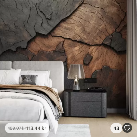
113
.44
kr
43
189
.07
kr