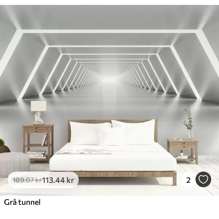
113
.44
kr
2
189
.07
kr
Grå tunnel