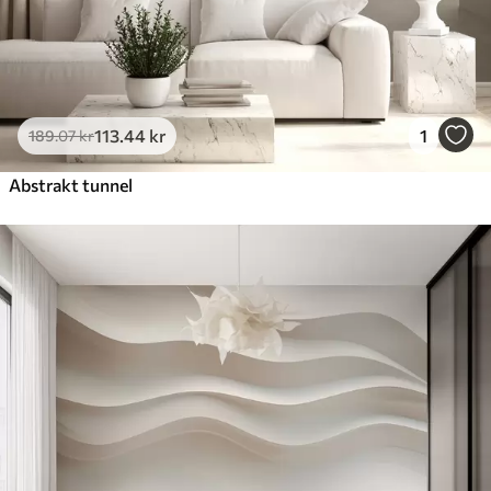
113
.44
kr
1
189
.07
kr
Abstrakt tunnel