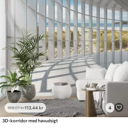
Standard
385
.83
231
.50
kr
/m²
Premium
448
.33
269
.00
kr
/m²
Premium vinyl
516
.67
310
.00
kr
/m²
Peel and Stick
666
.67
400
.00
kr
/m²
113
.44
kr
4
189
.07
kr
3D-korridor med havudsigt