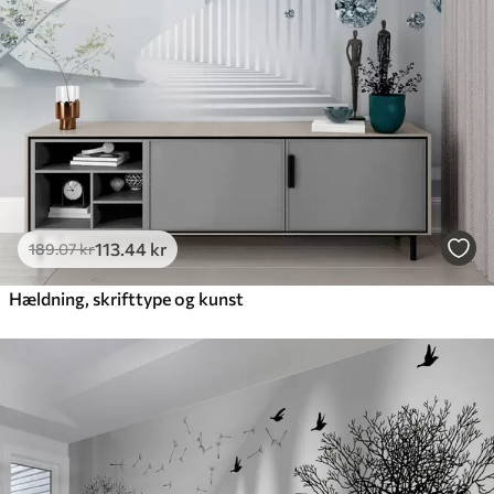
113
.44
kr
189
.07
kr
Hældning, skrifttype og kunst