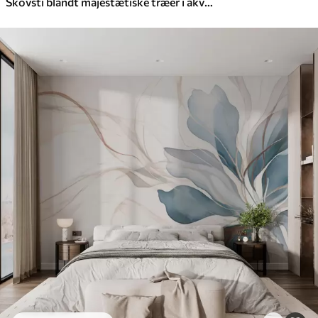
Skovsti blandt majestætiske træer i akvarelstil