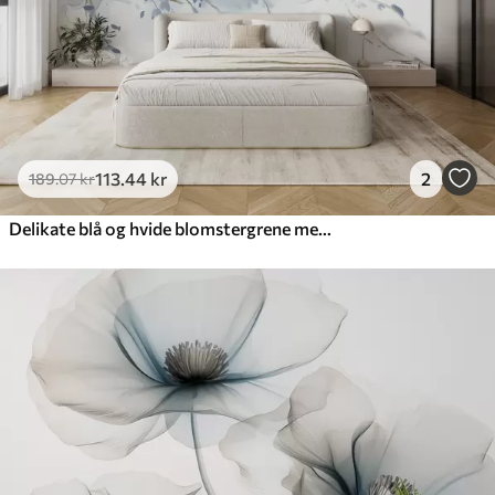
113
.44
kr
2
189
.07
kr
Delikate blå og hvide blomstergrene med blød, sløret akvarelbaggrund