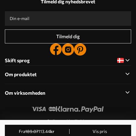
Tilmeld dig nyhedsbrevet
Tilmeld dig
Skift sprog
Om produktet
Om virksomheden
Rediger cookie-tilladelser
© 2011-2026 Uwalls . Alle rettigheder forbeholdes. Drives
fra
189
.07
113
.44
kr
Vis pris
af KLW Sp. z o.o. VAT ID: PL9223057591.