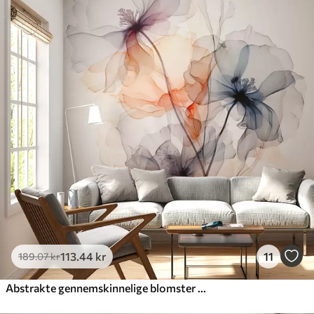
113
.44
kr
11
189
.07
kr
Abstrakte gennemskinnelige blomster flydende akvarel