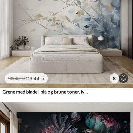
113
.44
kr
8
189
.07
kr
Grene med blade i blå og brune toner, lys baggrund, blød og delikat, akvarel-stil