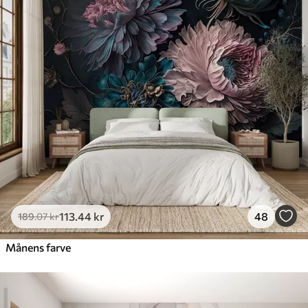
113
.44
kr
48
189
.07
kr
Månens farve