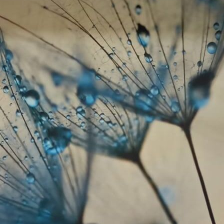
385
.83
231
.50
kr
/m²
Premium
448
.33
269
.00
kr
/m²
Premium vinyl
516
.67
310
.00
kr
/m²
Peel and Stick
666
.67
400
.00
kr
/m²