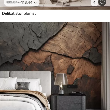
113
.44
kr
4
189
.07
kr
Delikat stor blomst