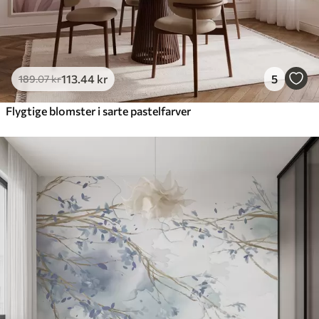
113
.44
kr
5
189
.07
kr
Flygtige blomster i sarte pastelfarver