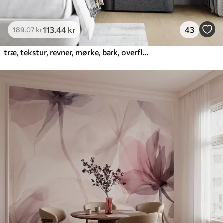
113
.44
kr
43
189
.07
kr
træ, tekstur, revner, mørke, bark, overflade