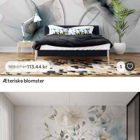
113
.44
kr
1
189
.07
kr
Æteriske blomster