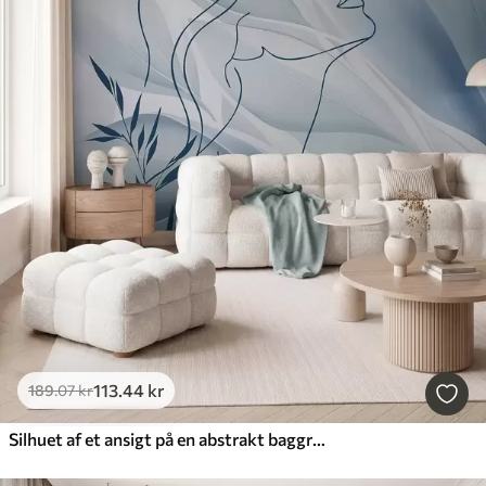
113
.44
kr
189
.07
kr
Silhuet af et ansigt på en abstrakt baggrund