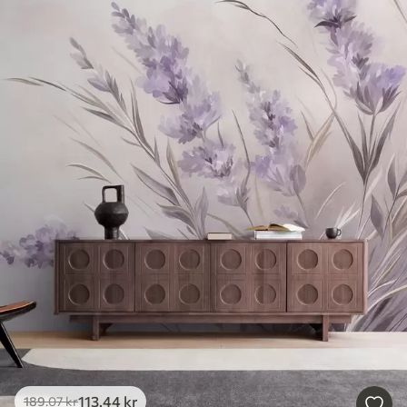
113
.44
kr
189
.07
kr