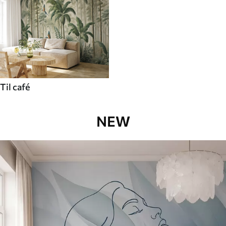
Til café
NEW