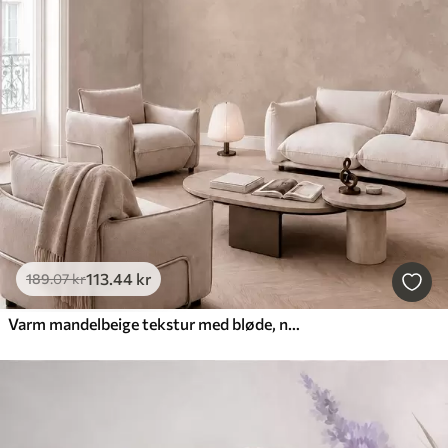
113
.44
kr
189
.07
kr
Varm mandelbeige tekstur med bløde, naturlige farveovergange