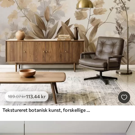
113
.44
kr
189
.07
kr
Tekstureret botanisk kunst, forskellige planter og blade i brune og beige nuancer