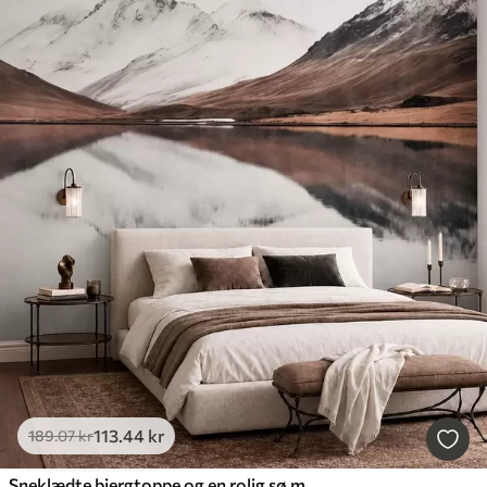
113
.44
kr
189
.07
kr
Sneklædte bjergtoppe og en rolig sø med et spejlblankt overflade