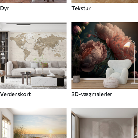
Dyr
Tekstur
Verdenskort
3D-vægmalerier