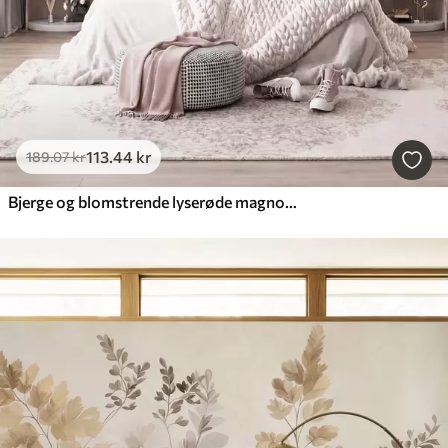
113
.44
kr
189
.07
kr
Bjerge og blomstrende lyserøde magnoliagrene, et landskab med dybde og tekstur