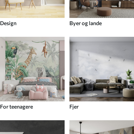
Design
Byer og lande
For teenagere
Fjer