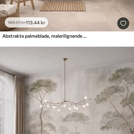
113
.44
kr
189
.07
kr
Abstrakte palmeblade, malerilignende motiv