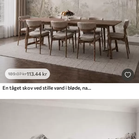
113
.44
kr
189
.07
kr
En tåget skov ved stille vand i bløde, naturlige pastelfarver