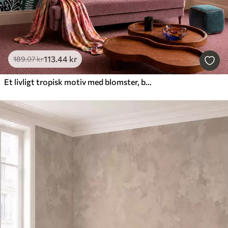
113
.44
kr
189
.07
kr
Et livligt tropisk motiv med blomster, blade og farverige frugter