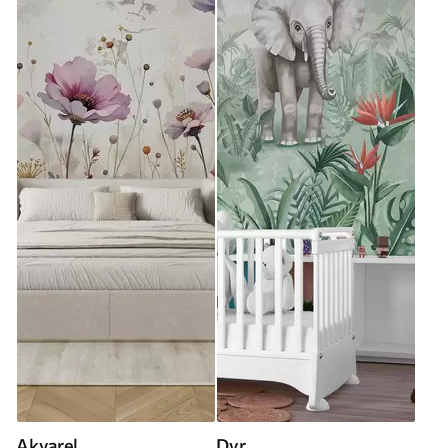
Akvarel
Dyr