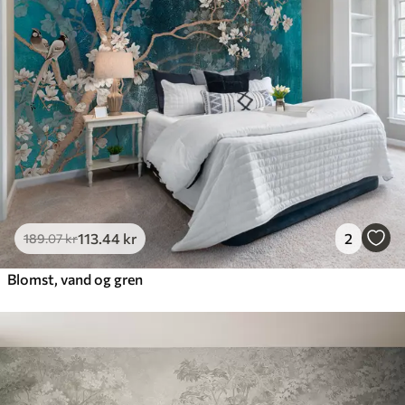
448
.33
269
.00
kr
/m²
Premium vinyl
516
.67
310
.00
kr
/m²
Peel and Stick
666
.67
400
.00
kr
/m²
113
.44
kr
2
189
.07
kr
Blomst, vand og gren