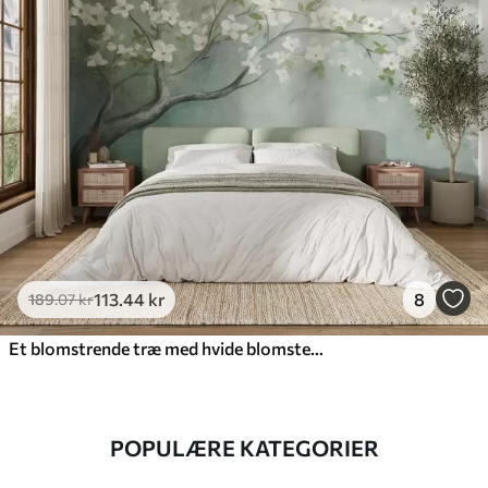
113
.44
kr
8
189
.07
kr
Et blomstrende træ med hvide blomster i fuldt flor mod en kornet, støjende tekstureret baggrund af dæmpet blå og grøn
POPULÆRE KATEGORIER