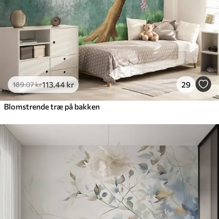
113
.44
kr
29
189
.07
kr
Blomstrende træ på bakken