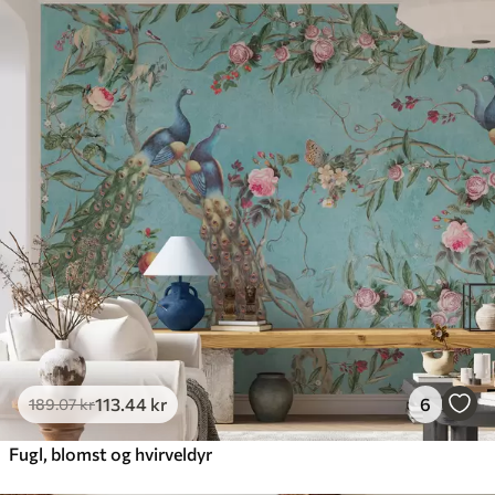
113
.44
kr
6
189
.07
kr
Fugl, blomst og hvirveldyr