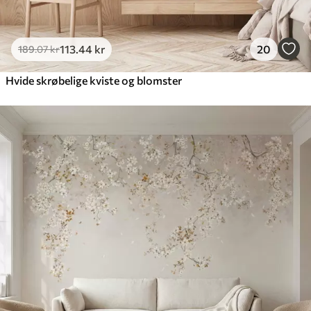
113
.44
kr
20
189
.07
kr
Hvide skrøbelige kviste og blomster