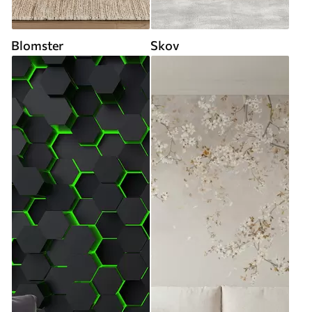
Blomster
Skov