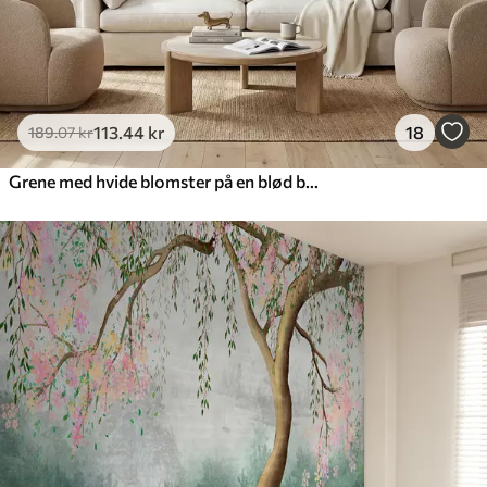
113
.44
kr
18
189
.07
kr
Grene med hvide blomster på en blød beige baggrund