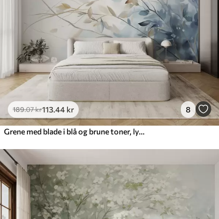
113
.44
kr
8
189
.07
kr
Grene med blade i blå og brune toner, lys baggrund, blød og delikat, akvarel-stil