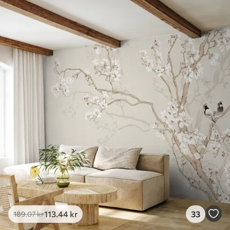
113
.44
kr
33
189
.07
kr