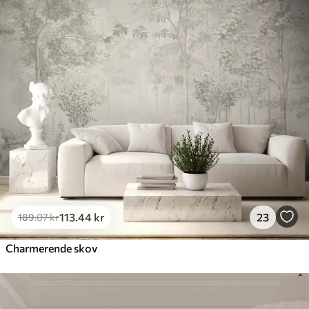
113
.44
kr
23
189
.07
kr
Charmerende skov