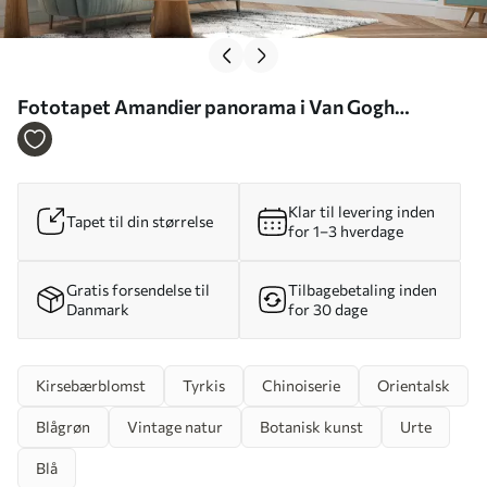
Fototapet Amandier panorama i Van Gogh
blomster Nr. u93603
Klar til levering inden
Tapet til din størrelse
for 1–3 hverdage
Gratis forsendelse til
Tilbagebetaling inden
Danmark
for 30 dage
Kirsebærblomst
Tyrkis
Chinoiserie
Orientalsk
Blågrøn
Vintage natur
Botanisk kunst
Urte
Blå