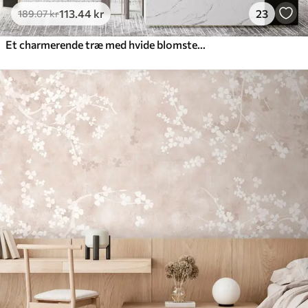
113
.44
kr
23
189
.07
kr
Et charmerende træ med hvide blomster på baggrund af skyer i en interessant stil i sarte varme farver