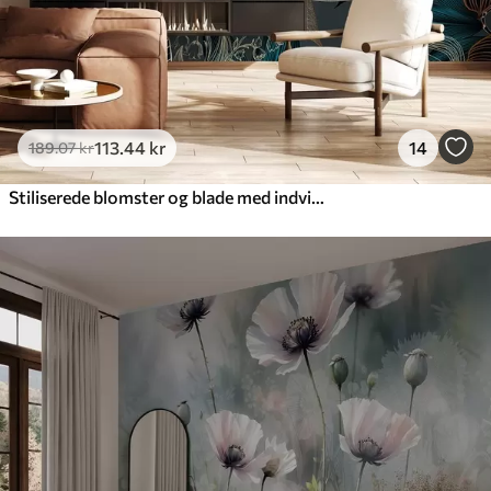
113
.44
kr
14
189
.07
kr
Stiliserede blomster og blade med indviklet stregarbejde i blågrønne og gule nuancer på mørk baggrund