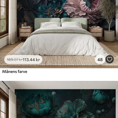
Premium
448
.33
269
.00
kr
/m²
Premium vinyl
516
.67
310
.00
kr
/m²
Peel and Stick
666
.67
400
.00
kr
/m²
113
.44
kr
48
189
.07
kr
Månens farve