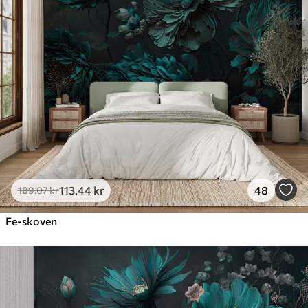
113
.44
kr
48
189
.07
kr
Fe-skoven