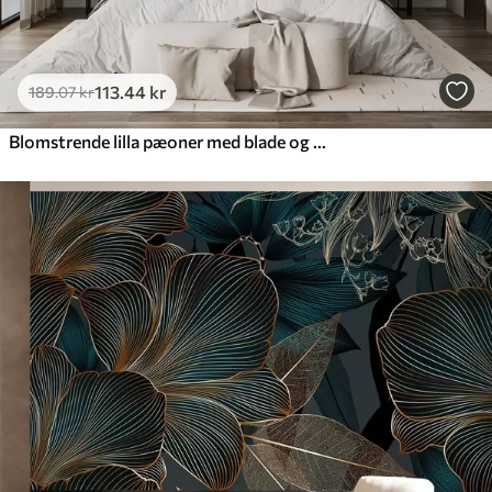
113
.44
kr
189
.07
kr
Blomstrende lilla pæoner med blade og kronblade i dæmpede pastelfarver, vintage-stil