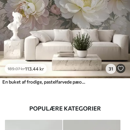
113
.44
kr
31
189
.07
kr
En buket af frodige, pastelfarvede pæoner og andre blomster på en blød, sløret baggrund
POPULÆRE KATEGORIER