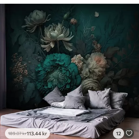
113
.44
kr
12
189
.07
kr