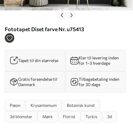
Fototapet Diset farve Nr. u75413
Klar til levering inden
Tapet til din størrelse
for 1–3 hverdage
Gratis forsendelse til
Tilbagebetaling inden
Danmark
for 30 dage
Pæon
Krysantemum
Botanisk kunst
3d blomster
Mørk
Florist
Tyrkis
3d