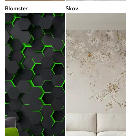
Blomster
Skov