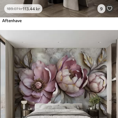
113
.44
kr
9
189
.07
kr
Aftenhave