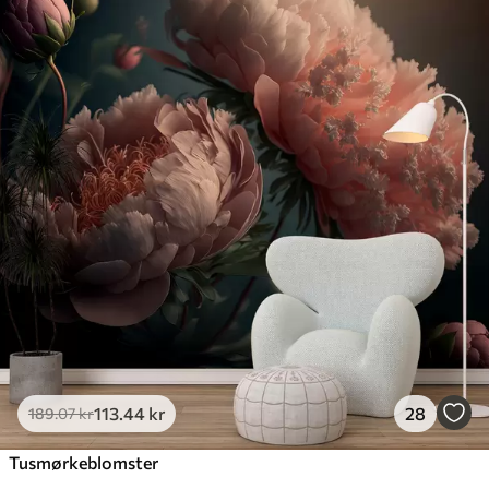
113
.44
kr
28
189
.07
kr
Tusmørkeblomster