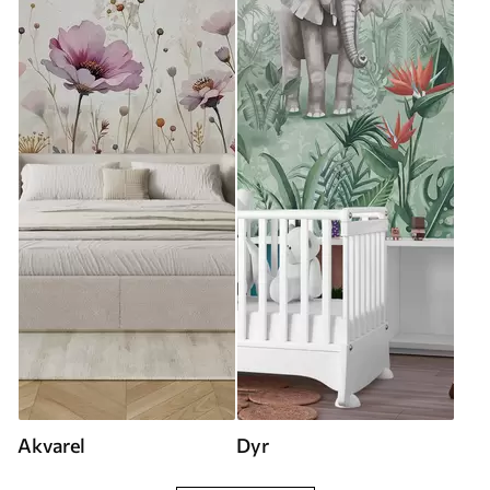
Akvarel
Dyr