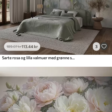
113
.44
kr
3
189
.07
kr
Sarte rosa og lilla valmuer med grønne stængler og knopper mod en blød, sløret tekstureret baggrund