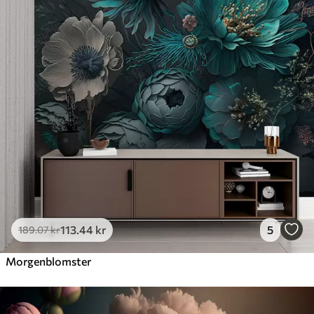
113
.44
kr
5
189
.07
kr
Morgenblomster