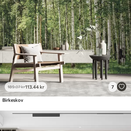
113
.44
kr
7
189
.07
kr
Birkeskov