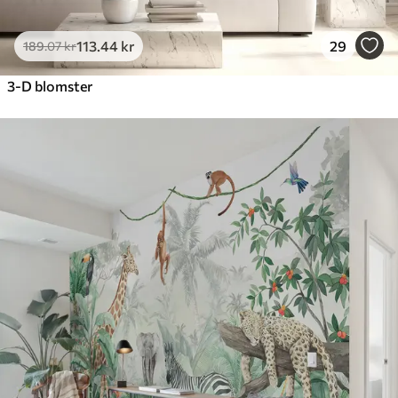
113
.44
kr
29
189
.07
kr
3-D blomster