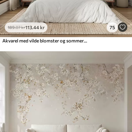
113
.44
kr
75
189
.07
kr
Akvarel med vilde blomster og sommerfugle