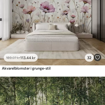
113
.44
kr
32
189
.07
kr
Akvarelblomster i grunge-stil