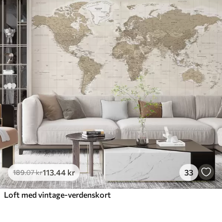
113
.44
kr
33
189
.07
kr
Loft med vintage-verdenskort