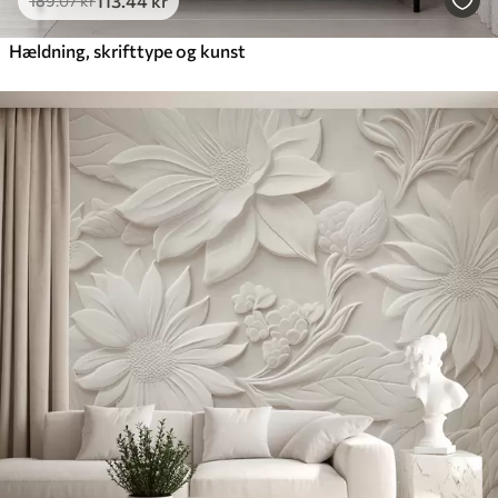
113
.44
kr
189
.07
kr
Hældning, skrifttype og kunst