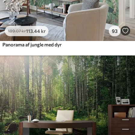
113
.44
kr
93
189
.07
kr
Panorama af jungle med dyr