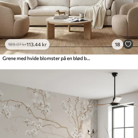
113
.44
kr
18
189
.07
kr
Grene med hvide blomster på en blød beige baggrund