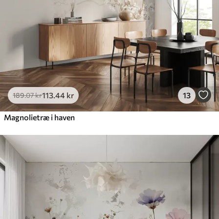
113
.44
kr
13
189
.07
kr
Magnolietræ i haven