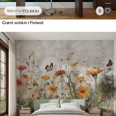
113
.44
kr
5
189
.07
kr
Grønt solskin i Finland