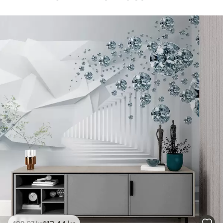
Tilgængelige materialer
Standard
385
.83
231
.50
kr
/m²
Premium
448
.33
269
.00
kr
/m²
Premium vinyl
516
.67
310
.00
kr
/m²
Peel and Stick
666
.67
400
.00
kr
/m²