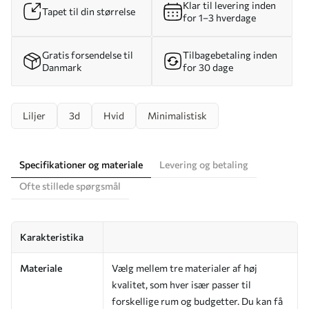
Klar til levering inden
Tapet til din størrelse
for 1–3 hverdage
Gratis forsendelse til
Tilbagebetaling inden
Danmark
for 30 dage
Liljer
3d
Hvid
Minimalistisk
Specifikationer og materiale
Levering og betaling
Ofte stillede spørgsmål
Karakteristika
Materiale
Vælg mellem tre materialer af høj
kvalitet, som hver især passer til
forskellige rum og budgetter. Du kan få