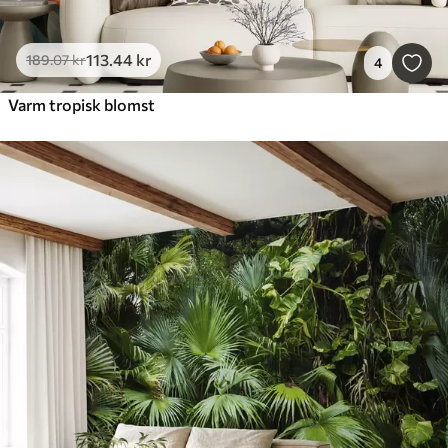
113
.44
kr
189
.07
kr
4
Varm tropisk blomst