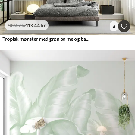
113
.44
kr
189
.07
kr
3
Tropisk mønster med grøn palme og bananblade