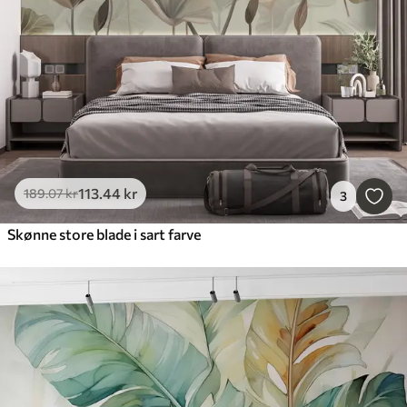
113
.44
kr
189
.07
kr
3
Skønne store blade i sart farve