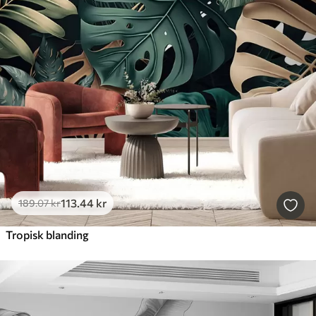
113
.44
kr
189
.07
kr
Tropisk blanding