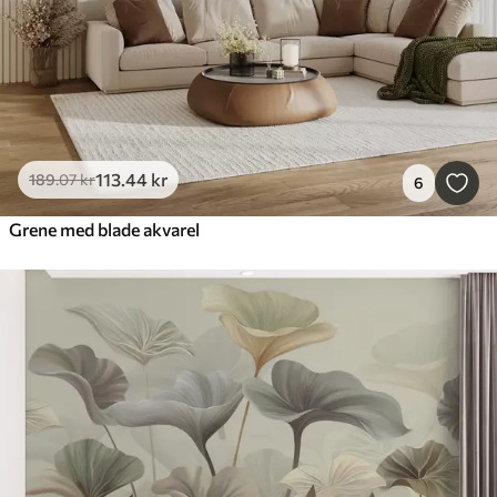
113
.44
kr
189
.07
kr
6
Grene med blade akvarel