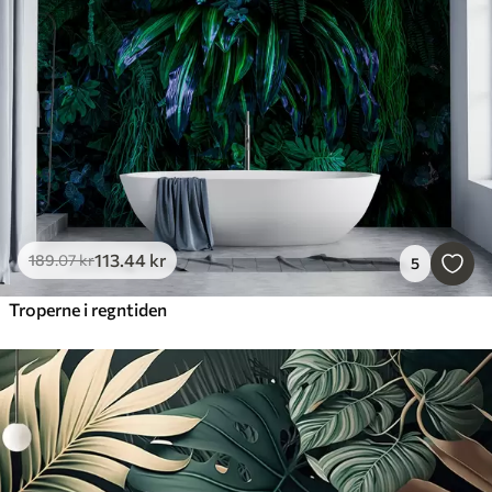
113
.44
kr
189
.07
kr
5
Troperne i regntiden