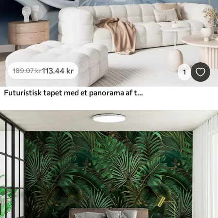
113
.44
kr
189
.07
kr
1
Futuristisk tapet med et panorama af tunnelen i perspektiv og flyvende perler