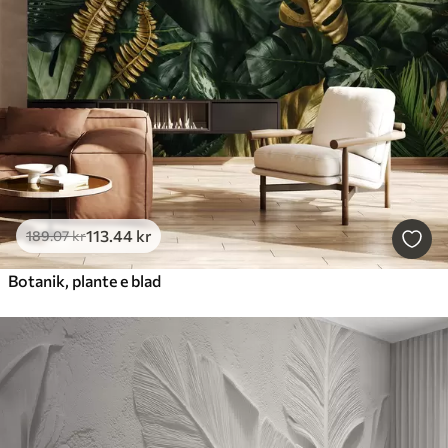
113
.44
kr
189
.07
kr
Botanik, plante e blad