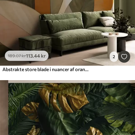
113
.44
kr
189
.07
kr
2
Abstrakte store blade i nuancer af orange, brun og grøn, strukturerede, arrangeret på en lys baggrund