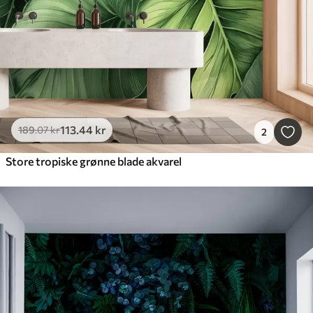
113
.44
kr
189
.07
kr
2
Store tropiske grønne blade akvarel