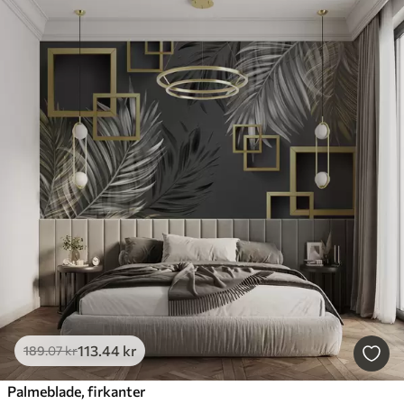
113
.44
kr
189
.07
kr
Palmeblade, firkanter