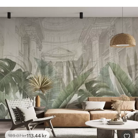
113
.44
kr
189
.07
kr