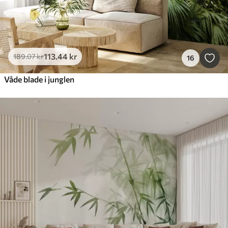
113
.44
kr
189
.07
kr
16
Våde blade i junglen