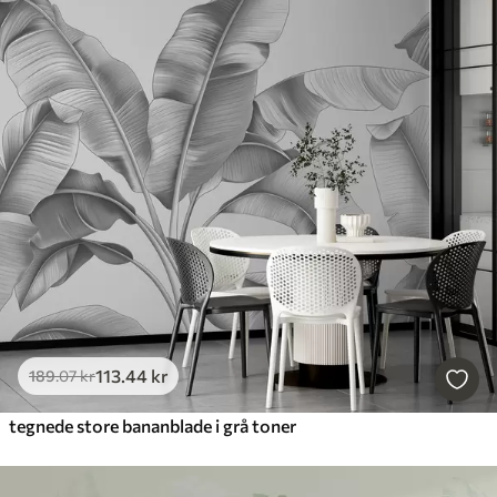
113
.44
kr
189
.07
kr
tegnede store bananblade i grå toner