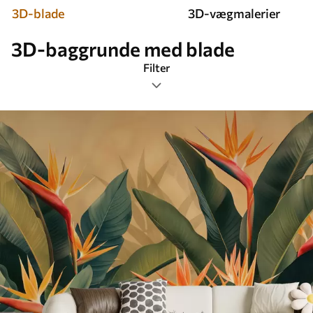
3D-blade
3D-vægmalerier
3D-baggrunde med blade
Filter
Tags
Billedformat
Farve
Smart
Nulstil alting