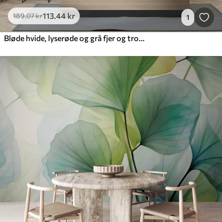
113
.44
kr
189
.07
kr
1
Bløde hvide, lyserøde og grå fjer og tropiske blade svævende mod en lys baggrund