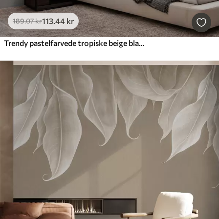
113
.44
kr
189
.07
kr
Trendy pastelfarvede tropiske beige blade