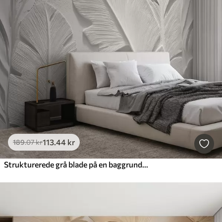
113
.44
kr
189
.07
kr
Strukturerede grå blade på en baggrund med faux gipsrelief