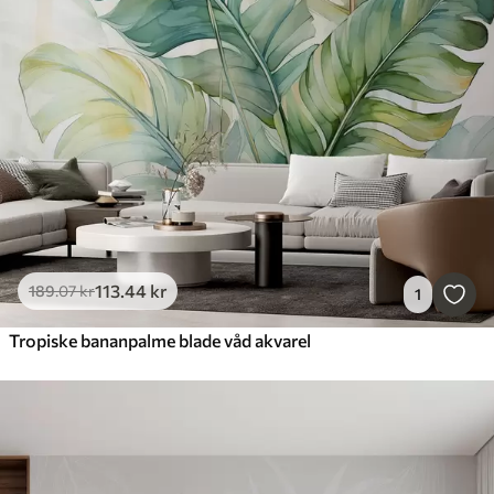
113
.44
kr
189
.07
kr
1
Tropiske bananpalme blade våd akvarel