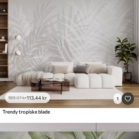
113
.44
kr
189
.07
kr
1
Trendy tropiske blade