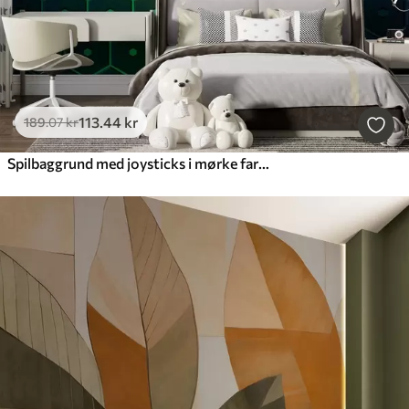
113
.44
kr
189
.07
kr
Spilbaggrund med joysticks i mørke farver