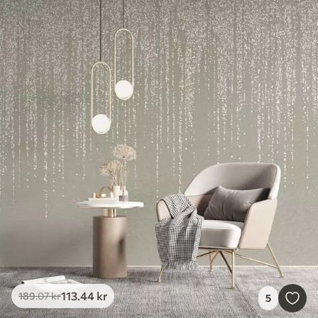
113
.44
kr
189
.07
kr
5