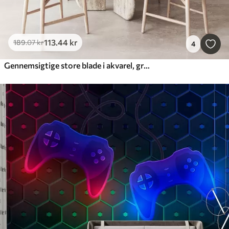
113
.44
kr
189
.07
kr
4
Gennemsigtige store blade i akvarel, grøn, blå farve