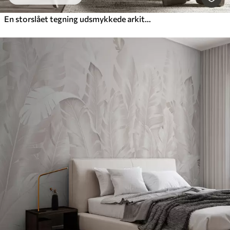
En storslået tegning udsmykkede arkitektoniske marmorsøjler og frodige tropiske grønne planter