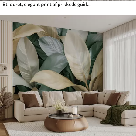
Et lodret, elegant print af prikkede guirlander på en beige tekstureret baggrund, der skaber en følelse af dybde og bevægelse