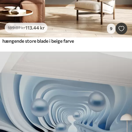
113
.44
kr
189
.07
kr
9
hængende store blade i beige farve