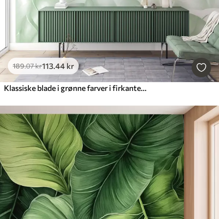
113
.44
kr
189
.07
kr
Klassiske blade i grønne farver i firkantet form