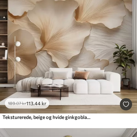
113
.44
kr
189
.07
kr
Teksturerede, beige og hvide ginkgoblader med delikat organisk print