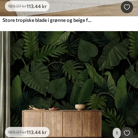
113
.44
kr
189
.07
kr
Store tropiske blade i grønne og beige farver
113
.44
kr
189
.07
kr
1