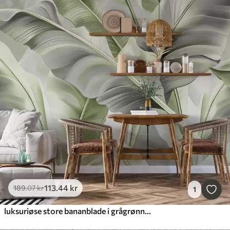
113
.44
kr
189
.07
kr
1
luksuriøse store bananblade i grågrønne toner