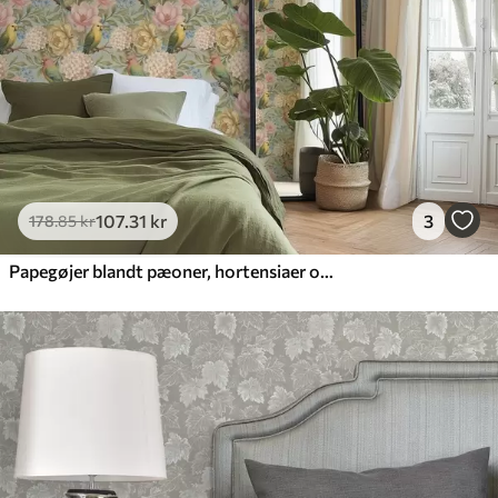
107
.31
kr
3
178
.85
kr
Papegøjer blandt pæoner, hortensiaer og magnolier