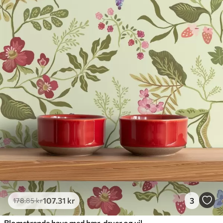
107
.31
kr
3
178
.85
kr
Blomstrende have med bær, druer og vilde blomster