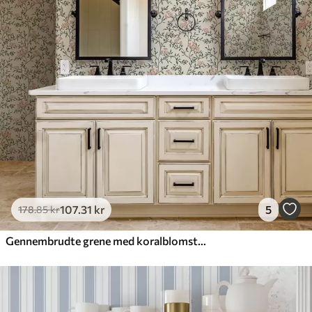
107
.31
kr
5
178
.85
kr
Gennembrudte grene med koralblomster, blomstermønster