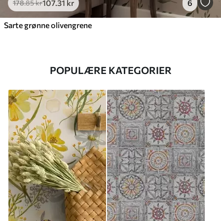
107
.31
kr
6
178
.85
kr
Sarte grønne olivengrene
POPULÆRE KATEGORIER