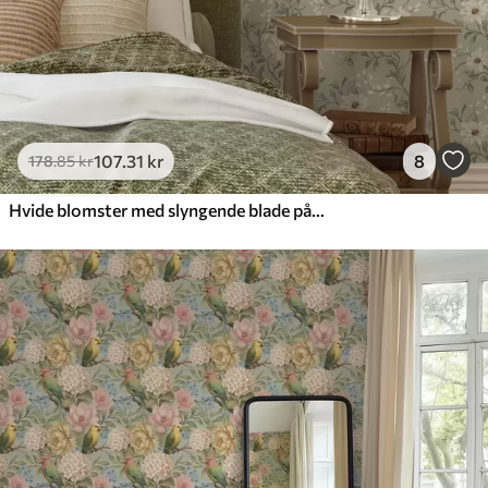
107
.31
kr
8
178
.85
kr
Hvide blomster med slyngende blade på lys baggrund