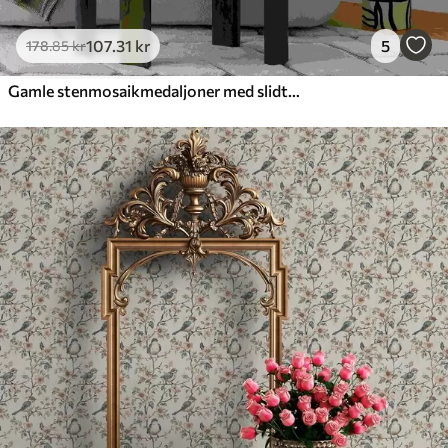
107
.31
kr
5
178
.85
kr
Gamle stenmosaikmedaljoner med slidte detaljer