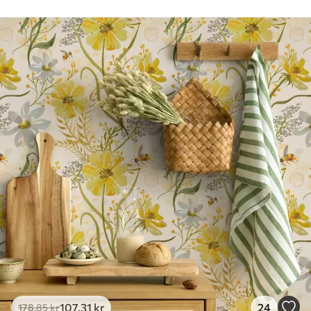
Rengøring
Tapetet kan rengøres forsigtigt med en
blød svamp. Tapeter med lakfinish kan
rengøres med vand.
Anvendelsesmetode
Problemfri anvendelse
Tilgængelige materialer
Standard
365
.00
219
.00
kr
/m²
Premium
448
.33
269
.00
kr
/m²
Premium vinyl
516
.67
310
.00
kr
/m²
107
.31
kr
24
178
.85
kr