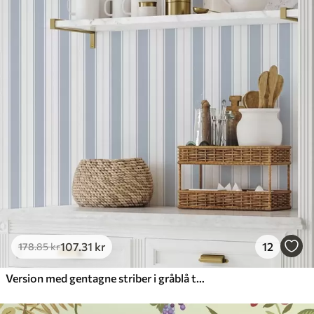
107
.31
kr
12
178
.85
kr
Version med gentagne striber i gråblå toner