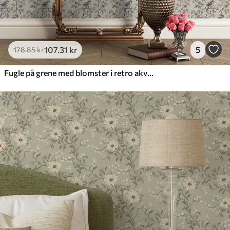
107
.31
kr
5
178
.85
kr
Fugle på grene med blomster i retro akvarel-stil