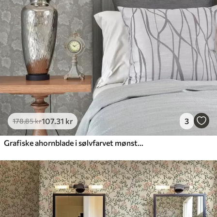
107
.31
kr
3
178
.85
kr
Grafiske ahornblade i sølvfarvet mønster på grå baggrund