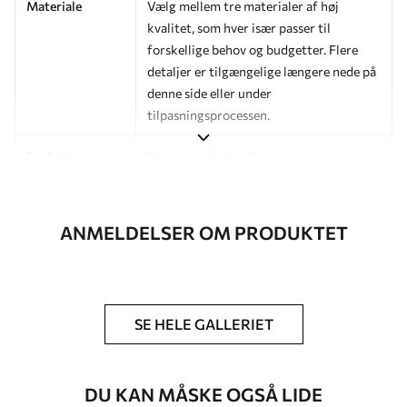
Materiale
Vælg mellem tre materialer af høj
kvalitet, som hver især passer til
forskellige behov og budgetter. Flere
detaljer er tilgængelige længere nede på
denne side eller under
tilpasningsprocessen.
Forfatter
Designstudie Uwalls
Artikelnummer
a01187v4
ANMELDELSER OM PRODUKTET
Efterbehandling
Halvmat.
Produktion
Billedet printes i den størrelse, du har
angivet, og skæres i identiske strimler
med en bredde på op til 50 cm.
SE HELE GALLERIET
Yderligere
Du kan tilføje en lakering og/eller
muligheder
tapetklæber.
DU KAN MÅSKE OGSÅ LIDE