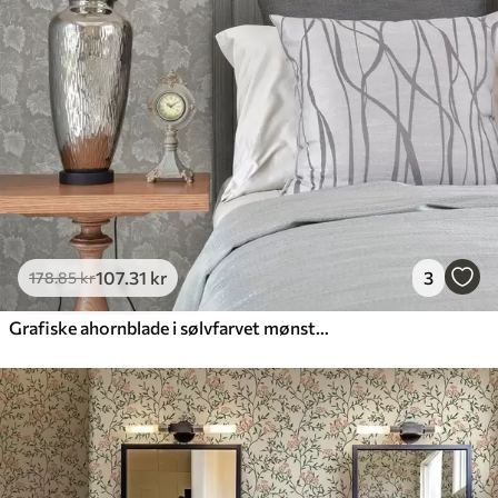
107
.31
kr
3
178
.85
kr
Grafiske ahornblade i sølvfarvet mønster på grå baggrund