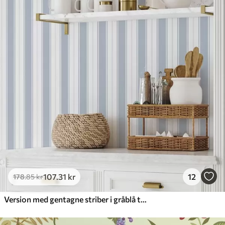
107
.31
kr
12
178
.85
kr
Version med gentagne striber i gråblå toner