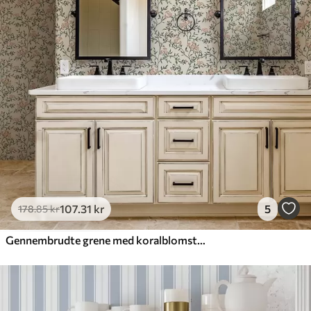
107
.31
kr
5
178
.85
kr
Gennembrudte grene med koralblomster, blomstermønster