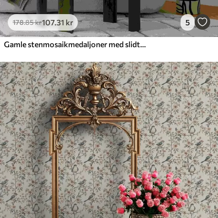
107
.31
kr
5
178
.85
kr
Gamle stenmosaikmedaljoner med slidte detaljer