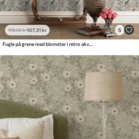
107
.31
kr
5
178
.85
kr
Fugle på grene med blomster i retro akvarel-stil