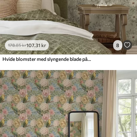
107
.31
kr
8
178
.85
kr
Hvide blomster med slyngende blade på lys baggrund