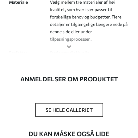
Materiale
Vælg mellem tre materialer af høj
kvalitet, som hver især passer til
forskellige behov og budgetter. Flere
detaljer er tilgængelige længere nede på
denne side eller under
tilpasningsprocessen.
Forfatter
Designstudie Uwalls
Artikelnummer
a01181v4
ANMELDELSER OM PRODUKTET
Efterbehandling
Halvmat.
Produktion
Billedet printes i den størrelse, du har
angivet, og skæres i identiske strimler
med en bredde på op til 50 cm.
SE HELE GALLERIET
Yderligere
Du kan tilføje en lakering og/eller
muligheder
tapetklæber.
DU KAN MÅSKE OGSÅ LIDE