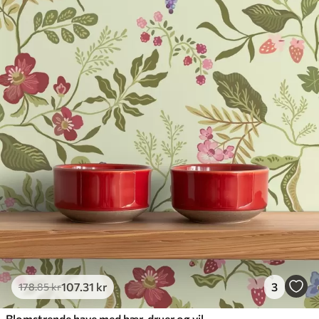
107
.31
kr
3
178
.85
kr
Blomstrende have med bær, druer og vilde blomster