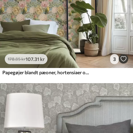
107
.31
kr
3
178
.85
kr
Papegøjer blandt pæoner, hortensiaer og magnolier