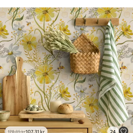
Rengøring
Tapetet kan rengøres forsigtigt med en
blød svamp. Tapeter med lakfinish kan
rengøres med vand.
Anvendelsesmetode
Problemfri anvendelse
Tilgængelige materialer
Standard
365
.00
219
.00
kr
/m²
Premium
448
.33
269
.00
kr
/m²
Premium vinyl
516
.67
310
.00
kr
/m²
107
.31
kr
24
178
.85
kr