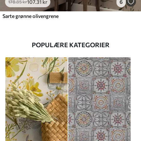
107
.31
kr
6
178
.85
kr
Sarte grønne olivengrene
POPULÆRE KATEGORIER