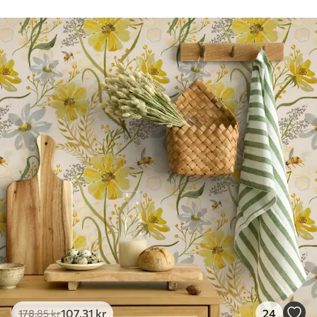
Rengøring
Tapetet kan rengøres forsigtigt med en
blød svamp. Tapeter med lakfinish kan
rengøres med vand.
Anvendelsesmetode
Problemfri anvendelse
Tilgængelige materialer
Standard
365
.00
219
.00
kr
/m²
Premium
448
.33
269
.00
kr
/m²
Premium vinyl
516
.67
310
.00
kr
/m²
107
.31
kr
24
178
.85
kr