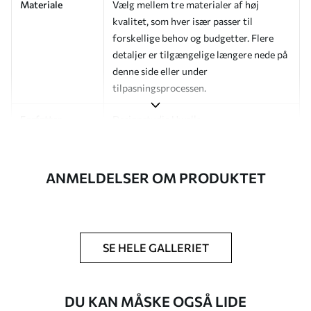
Materiale
Vælg mellem tre materialer af høj
kvalitet, som hver især passer til
forskellige behov og budgetter. Flere
detaljer er tilgængelige længere nede på
denne side eller under
tilpasningsprocessen.
Forfatter
Designstudie Uwalls
Artikelnummer
a01171v1
ANMELDELSER OM PRODUKTET
Efterbehandling
Halvmat.
Produktion
Billedet printes i den størrelse, du har
angivet, og skæres i identiske strimler
med en bredde på op til 50 cm.
SE HELE GALLERIET
Yderligere
Du kan tilføje en lakering og/eller
muligheder
tapetklæber.
DU KAN MÅSKE OGSÅ LIDE