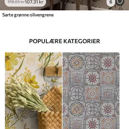
107
.31
kr
6
178
.85
kr
Sarte grønne olivengrene
POPULÆRE KATEGORIER