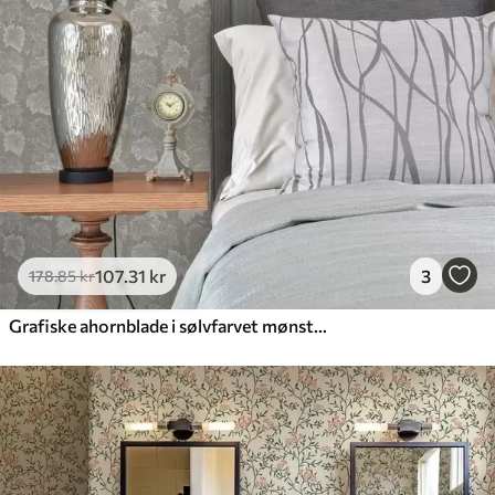
107
.31
kr
3
178
.85
kr
Grafiske ahornblade i sølvfarvet mønster på grå baggrund