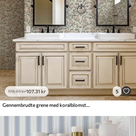
107
.31
kr
5
178
.85
kr
Gennembrudte grene med koralblomster, blomstermønster