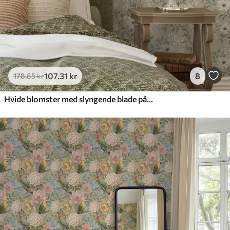
107
.31
kr
8
178
.85
kr
Hvide blomster med slyngende blade på lys baggrund