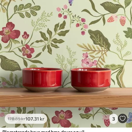
107
.31
kr
3
178
.85
kr
Blomstrende have med bær, druer og vilde blomster