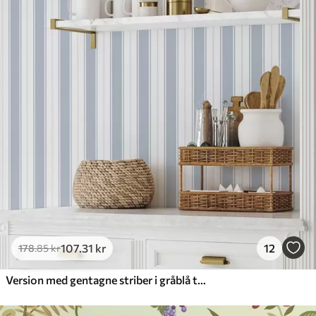
107
.31
kr
12
178
.85
kr
Version med gentagne striber i gråblå toner