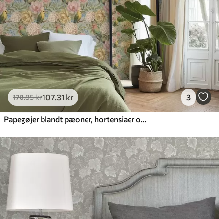
107
.31
kr
3
178
.85
kr
Papegøjer blandt pæoner, hortensiaer og magnolier