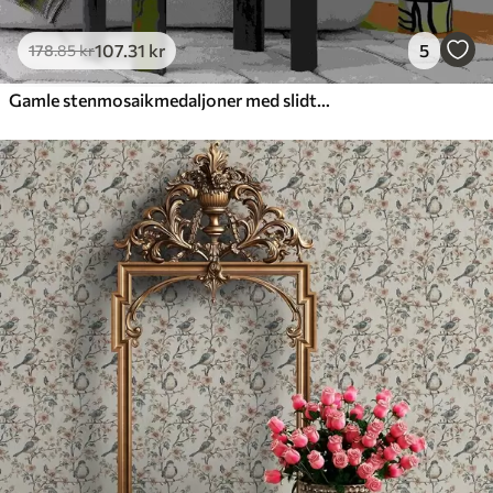
107
.31
kr
5
178
.85
kr
Gamle stenmosaikmedaljoner med slidte detaljer