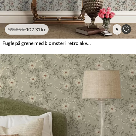
107
.31
kr
5
178
.85
kr
Fugle på grene med blomster i retro akvarel-stil