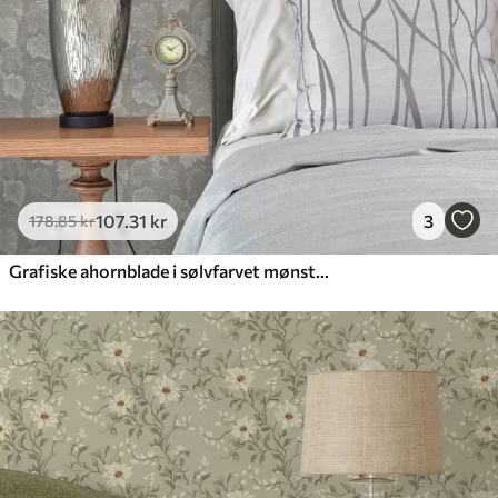
107
.31
kr
3
178
.85
kr
Grafiske ahornblade i sølvfarvet mønster på grå baggrund