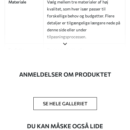
Materiale
Vælg mellem tre materialer af høj
kvalitet, som hver især passer til
forskellige behov og budgetter. Flere
detaljer er tilgængelige længere nede på
denne side eller under
tilpasningsprocessen.
Forfatter
Designstudie Uwalls
Artikelnummer
a01170v1
ANMELDELSER OM PRODUKTET
Efterbehandling
Halvmat.
Produktion
Billedet printes i den størrelse, du har
angivet, og skæres i identiske strimler
med en bredde på op til 50 cm.
SE HELE GALLERIET
Yderligere
Du kan tilføje en lakering og/eller
muligheder
tapetklæber.
DU KAN MÅSKE OGSÅ LIDE