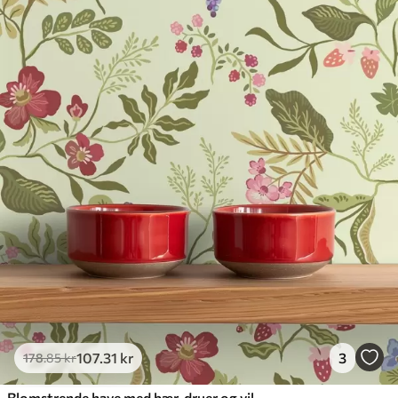
107
.31
kr
3
178
.85
kr
Blomstrende have med bær, druer og vilde blomster