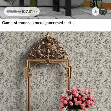
107
.31
kr
5
178
.85
kr
Gamle stenmosaikmedaljoner med slidte detaljer