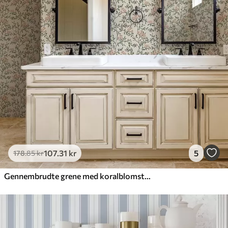
107
.31
kr
5
178
.85
kr
Gennembrudte grene med koralblomster, blomstermønster