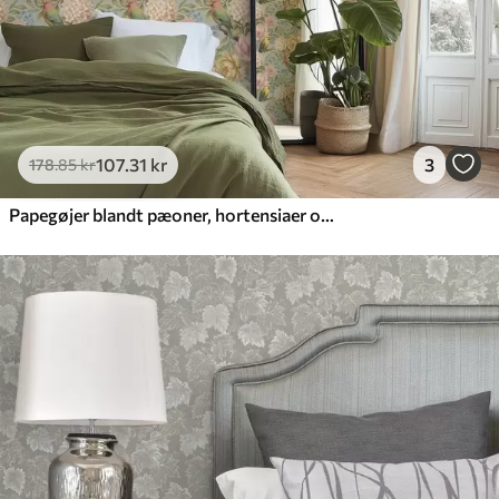
107
.31
kr
3
178
.85
kr
Papegøjer blandt pæoner, hortensiaer og magnolier