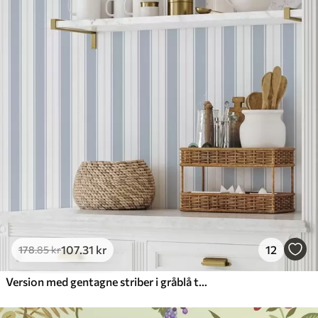
107
.31
kr
12
178
.85
kr
Version med gentagne striber i gråblå toner