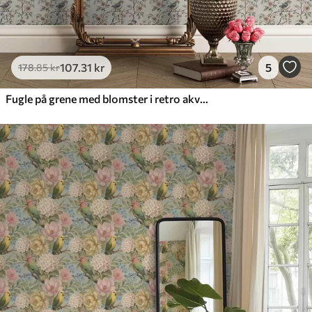
107
.31
kr
5
178
.85
kr
Fugle på grene med blomster i retro akvarel-stil