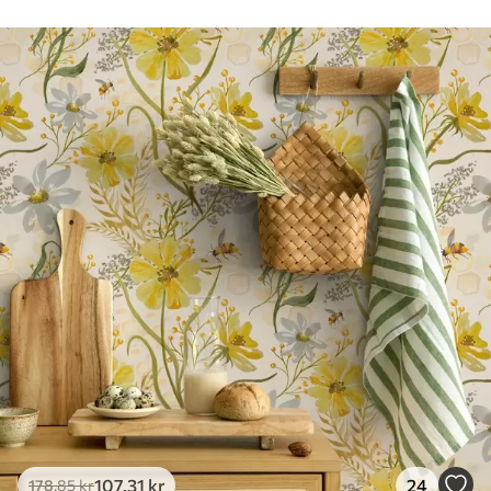
Rengøring
Tapetet kan rengøres forsigtigt med en
blød svamp. Tapeter med lakfinish kan
rengøres med vand.
Anvendelsesmetode
Problemfri anvendelse
Tilgængelige materialer
Standard
365
.00
219
.00
kr
/m²
Premium
448
.33
269
.00
kr
/m²
Premium vinyl
516
.67
310
.00
kr
/m²
107
.31
kr
24
178
.85
kr