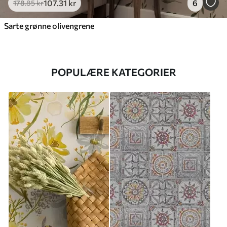
107
.31
kr
6
178
.85
kr
Sarte grønne olivengrene
POPULÆRE KATEGORIER