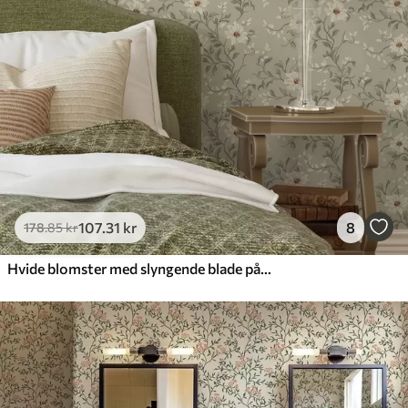
107
.31
kr
8
178
.85
kr
Hvide blomster med slyngende blade på lys baggrund