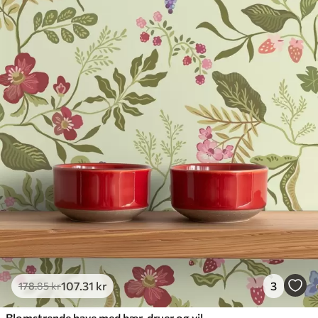
107
.31
kr
3
178
.85
kr
Blomstrende have med bær, druer og vilde blomster