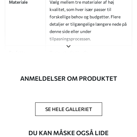
Materiale
Vælg mellem tre materialer af høj
kvalitet, som hver især passer til
forskellige behov og budgetter. Flere
detaljer er tilgængelige længere nede på
denne side eller under
tilpasningsprocessen.
Forfatter
Designstudie Uwalls
Artikelnummer
a01169
ANMELDELSER OM PRODUKTET
Efterbehandling
Halvmat.
Produktion
Billedet printes i den størrelse, du har
angivet, og skæres i identiske strimler
med en bredde på op til 50 cm.
SE HELE GALLERIET
Yderligere
Du kan tilføje en lakering og/eller
muligheder
tapetklæber.
DU KAN MÅSKE OGSÅ LIDE