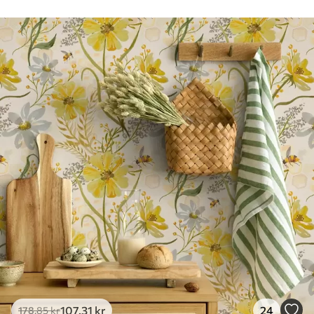
Rengøring
Tapetet kan rengøres forsigtigt med en
blød svamp. Tapeter med lakfinish kan
rengøres med vand.
Anvendelsesmetode
Problemfri anvendelse
Tilgængelige materialer
Standard
365
.00
219
.00
kr
/m²
Premium
448
.33
269
.00
kr
/m²
Premium vinyl
516
.67
310
.00
kr
/m²
107
.31
kr
24
178
.85
kr