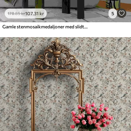
107
.31
kr
5
178
.85
kr
Gamle stenmosaikmedaljoner med slidte detaljer