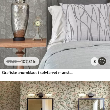
107
.31
kr
3
178
.85
kr
Grafiske ahornblade i sølvfarvet mønster på grå baggrund