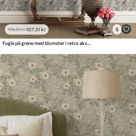
107
.31
kr
5
178
.85
kr
Fugle på grene med blomster i retro akvarel-stil