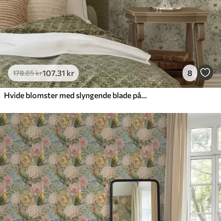
107
.31
kr
8
178
.85
kr
Hvide blomster med slyngende blade på lys baggrund