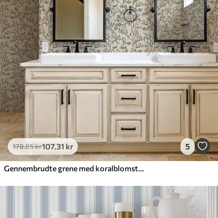
107
.31
kr
5
178
.85
kr
Gennembrudte grene med koralblomster, blomstermønster