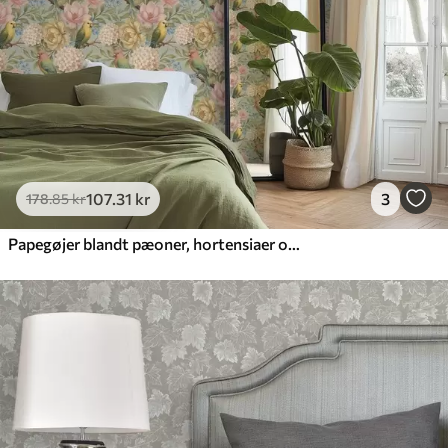
107
.31
kr
3
178
.85
kr
Papegøjer blandt pæoner, hortensiaer og magnolier