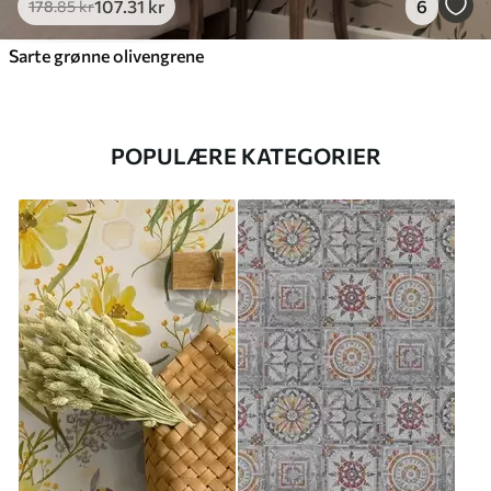
107
.31
kr
6
178
.85
kr
Sarte grønne olivengrene
POPULÆRE KATEGORIER