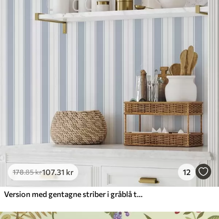
107
.31
kr
12
178
.85
kr
Version med gentagne striber i gråblå toner