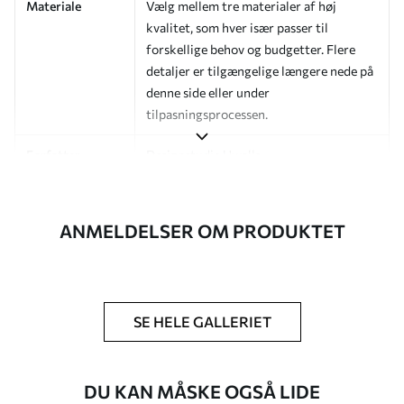
Materiale
Vælg mellem tre materialer af høj
kvalitet, som hver især passer til
forskellige behov og budgetter. Flere
detaljer er tilgængelige længere nede på
denne side eller under
tilpasningsprocessen.
Forfatter
Designstudie Uwalls
Artikelnummer
a01162v1
ANMELDELSER OM PRODUKTET
Efterbehandling
Halvmat.
Produktion
Billedet printes i den størrelse, du har
angivet, og skæres i identiske strimler
med en bredde på op til 50 cm.
SE HELE GALLERIET
Yderligere
Du kan tilføje en lakering og/eller
muligheder
tapetklæber.
DU KAN MÅSKE OGSÅ LIDE