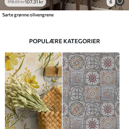
107
.31
kr
6
178
.85
kr
Sarte grønne olivengrene
POPULÆRE KATEGORIER