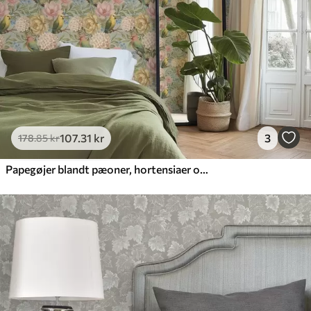
107
.31
kr
3
178
.85
kr
Papegøjer blandt pæoner, hortensiaer og magnolier