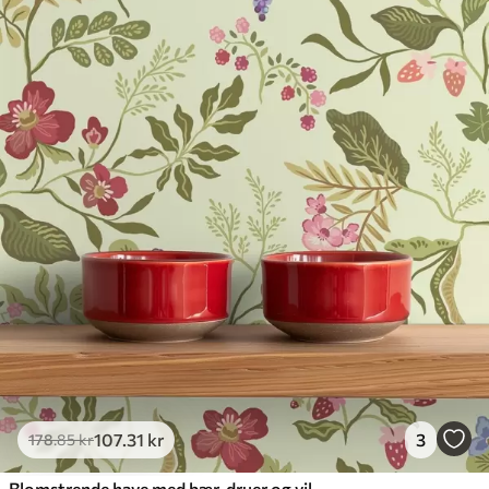
107
.31
kr
3
178
.85
kr
Blomstrende have med bær, druer og vilde blomster