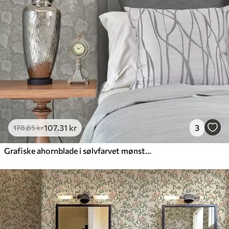
107
.31
kr
3
178
.85
kr
Grafiske ahornblade i sølvfarvet mønster på grå baggrund