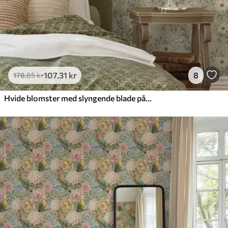
107
.31
kr
8
178
.85
kr
Hvide blomster med slyngende blade på lys baggrund