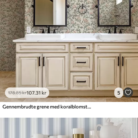
107
.31
kr
5
178
.85
kr
Gennembrudte grene med koralblomster, blomstermønster