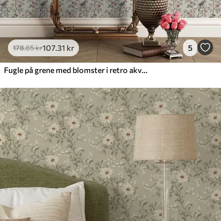
107
.31
kr
5
178
.85
kr
Fugle på grene med blomster i retro akvarel-stil