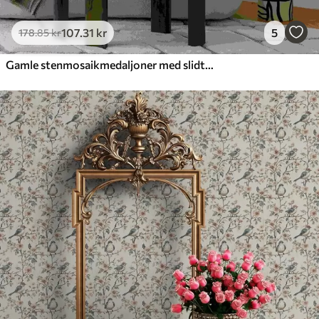
107
.31
kr
5
178
.85
kr
Gamle stenmosaikmedaljoner med slidte detaljer