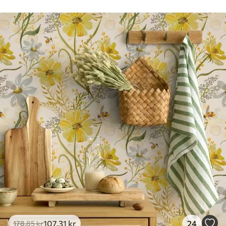
Rengøring
Tapetet kan rengøres forsigtigt med en
blød svamp. Tapeter med lakfinish kan
rengøres med vand.
Anvendelsesmetode
Problemfri anvendelse
Tilgængelige materialer
Standard
365
.00
219
.00
kr
/m²
Premium
448
.33
269
.00
kr
/m²
Premium vinyl
516
.67
310
.00
kr
/m²
107
.31
kr
24
178
.85
kr