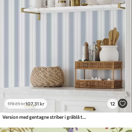
107
.31
kr
12
178
.85
kr
Version med gentagne striber i gråblå toner