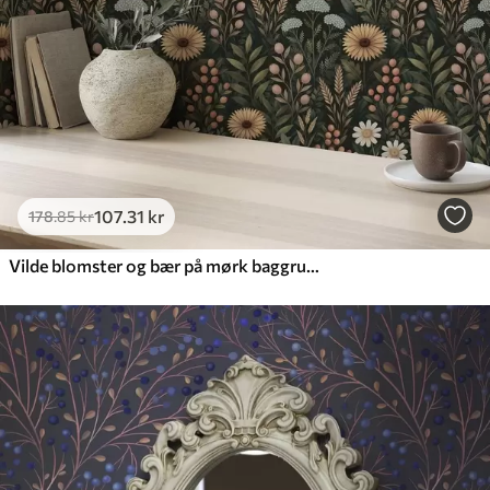
107
.31
kr
178
.85
kr
Vilde blomster og bær på mørk baggrund, naturligt ornament