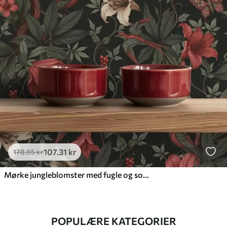
107
.31
kr
178
.85
kr
Mørke jungleblomster med fugle og sommerfugle
POPULÆRE KATEGORIER