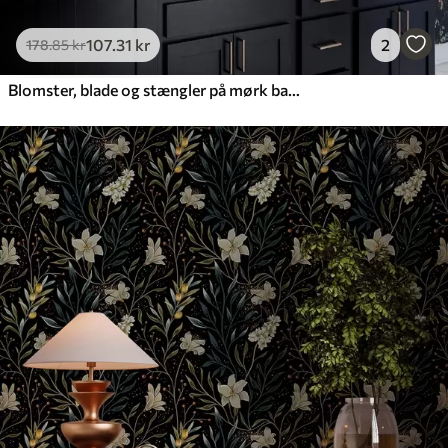
107
.31
kr
2
178
.85
kr
Blomster, blade og stængler på mørk baggrund