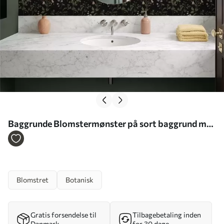
Baggrunde Blomstermønster på sort baggrund med
stjerner Nr. a01160
Blomstret
Botanisk
Gratis forsendelse til
Tilbagebetaling inden
Danmark
for 30 dage