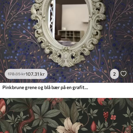
107
.31
kr
2
178
.85
kr
Pinkbrune grene og blå bær på en grafitbaggrund