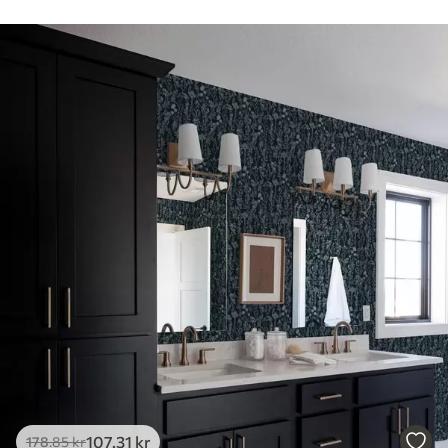
107
.31
kr
178
.85
kr