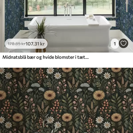
107
.31
kr
1
178
.85
kr
Midnatsblå bær og hvide blomster i tæt løv