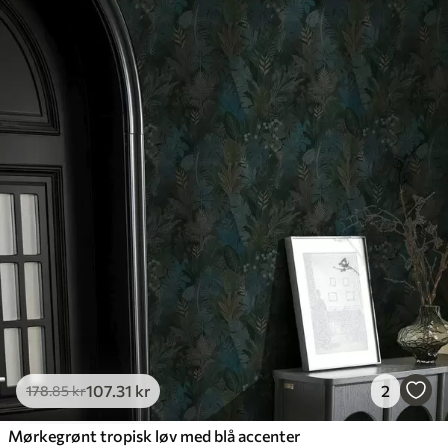
107
.31
kr
2
178
.85
kr
Mørkegrønt tropisk løv med blå accenter