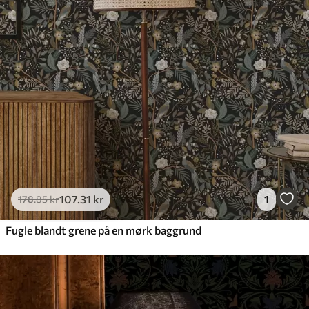
Tilgængelige materialer
Standard
365
.00
219
.00
kr
/m²
Premium
448
.33
269
.00
kr
/m²
Premium vinyl
516
.67
310
.00
kr
/m²
107
.31
kr
1
178
.85
kr
Fugle blandt grene på en mørk baggrund