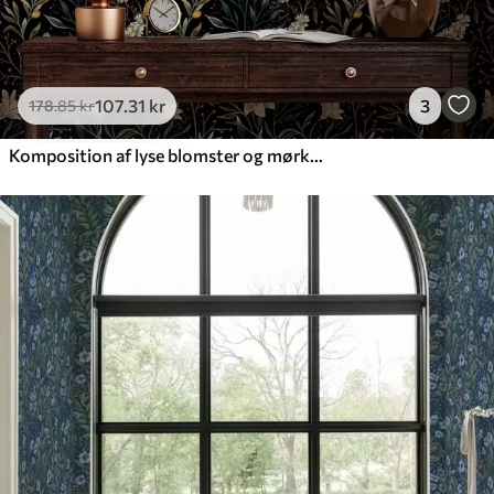
107
.31
kr
3
178
.85
kr
Komposition af lyse blomster og mørke blade på en mørk baggrund