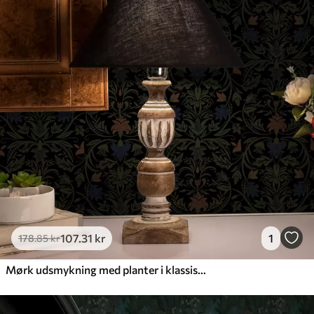
107
.31
kr
1
178
.85
kr
Mørk udsmykning med planter i klassisk stil