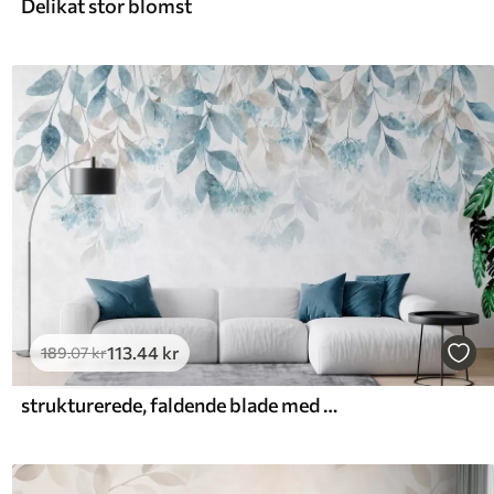
Delikat stor blomst
113
.44
kr
189
.07
kr
strukturerede, faldende blade med blomster i turkis- og beigefarver