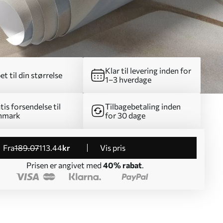
Klar til levering inden for
et til din størrelse
1–3 hverdage
tis forsendelse til
Tilbagebetaling inden
nmark
for 30 dage
fra
189
.07
113
.44
kr
Vis pris
Prisen er angivet med
40% rabat
.