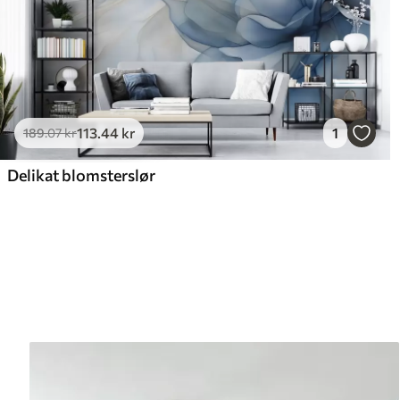
113
.44
kr
1
189
.07
kr
Delikat blomsterslør