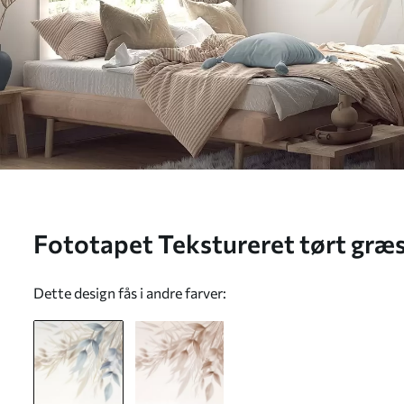
Fototapet Tekstureret tørt græ
blade, malet i en blød akvarelst
Dette design fås i andre farver: