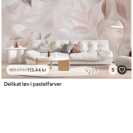
113
.44
kr
5
189
.07
kr
Delikat løv i pastelfarver