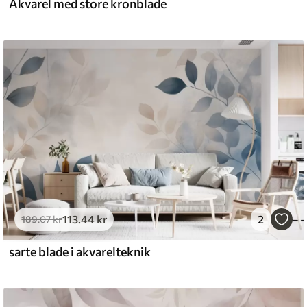
Akvarel med store kronblade
113
.44
kr
2
189
.07
kr
sarte blade i akvarelteknik