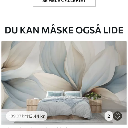
SE HELE GALLERIET
lse, du har angivet, og skæres i identiske
 til 50 cm.
g/eller tapetklæber.
DU KAN MÅSKE OGSÅ LIDE
tigt med en blød svamp. Tapeter med lakfinish
emium
8
.33
269
.00
kr
/m²
113
.44
kr
2
l and Stick
189
.07
kr
6
.67
400
.00
kr
/m²