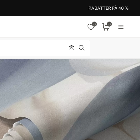
RABATTER PÅ 40 %
0
0