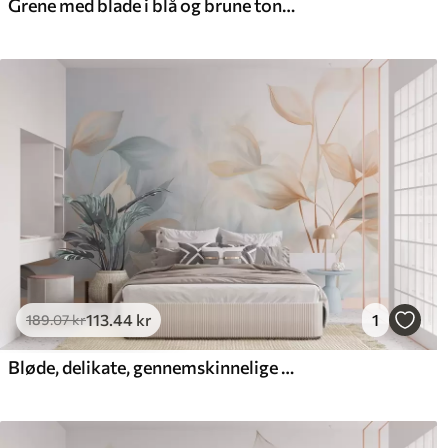
Grene med blade i blå og brune toner, lys baggrund, blød og delikat, akvarel-stil
113
.44
kr
1
189
.07
kr
Bløde, delikate, gennemskinnelige blade i dæmpede nuancer af beige, fersken og lys blå, tekstureret pastellkunst.