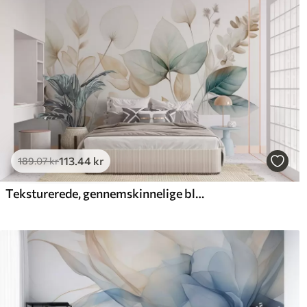
113
.44
kr
189
.07
kr
Teksturerede, gennemskinnelige blade i dæmpede beige- og blågrønne nuancer med fine stilke på en blød, lys baggrund