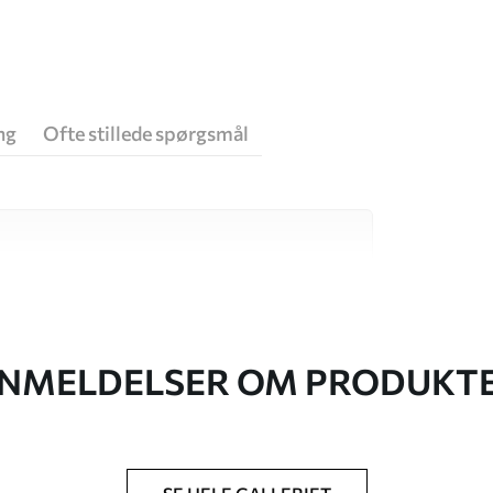
ng
Ofte stillede spørgsmål
 høj kvalitet, som hver især passer til
. Du kan få flere oplysninger nedenfor eller
NMELDELSER OM PRODUKT