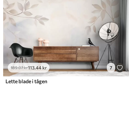
113
.44
kr
7
189
.07
kr
Lette blade i tågen