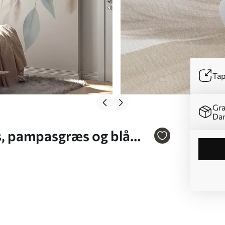
Tap
Gra
Da
s, pampasgræs og blå
il Nr. w09868