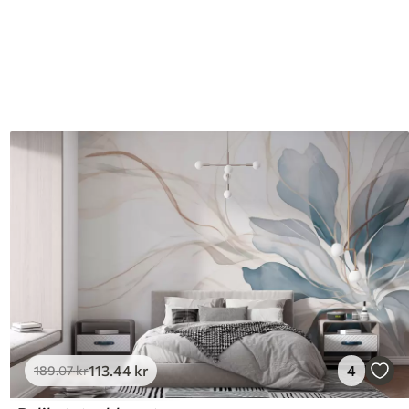
113
.44
kr
4
189
.07
kr