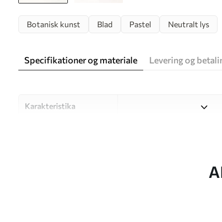
Botanisk kunst
Blad
Pastel
Neutralt lys
Specifikationer og materiale
Levering og betali
Karakteristika
Materiale
Vælg mellem tre materialer af
forskellige rum og budgetter
under tilpasningsprocessen.
A
Forfatter
UWALLS
Artikel nummer
w09868