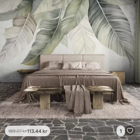
113
.44
kr
1
189
.07
kr