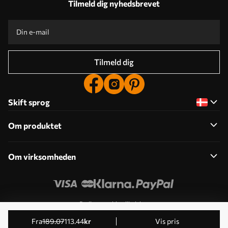
Tilmeld dig nyhedsbrevet
Tilmeld dig
Skift sprog
Om produktet
Om virksomheden
Rediger cookie-tilladelser
© 2011-2026 Uwalls . Alle rettigheder forbeholdes. Drives
fra
189
.07
113
.44
kr
Vis pris