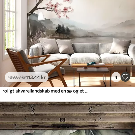
113
.44
kr
4
189
.07
kr
roligt akvarellandskab med en sø og et blomstrende træ