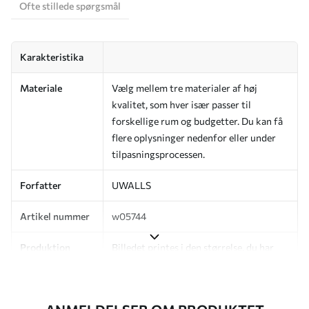
Ofte stillede spørgsmål
Karakteristika
Materiale
Vælg mellem tre materialer af høj
kvalitet, som hver især passer til
forskellige rum og budgetter. Du kan få
flere oplysninger nedenfor eller under
tilpasningsprocessen.
Forfatter
UWALLS
Artikel nummer
w05744
Produktion
Billedet printes i den størrelse, du har
angivet, og skæres i identiske strimler
med en bredde på op til 50 cm.