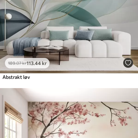
113
.44
kr
189
.07
kr
Abstrakt løv