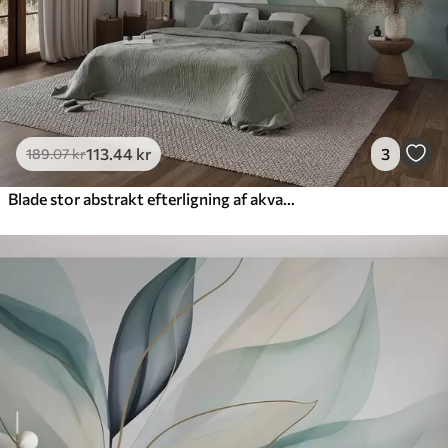
113
.44
kr
3
189
.07
kr
Blade stor abstrakt efterligning af akvarel