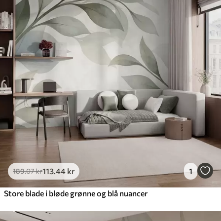
113
.44
kr
1
189
.07
kr
Store blade i bløde grønne og blå nuancer