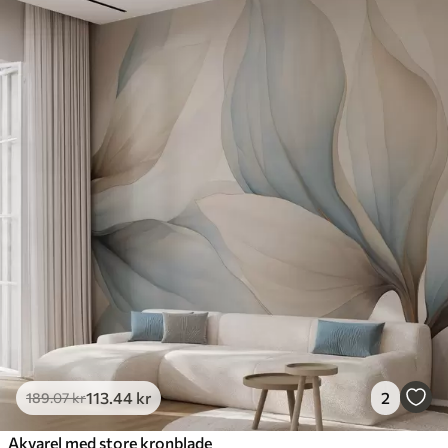
113
.44
kr
2
189
.07
kr
Akvarel med store kronblade