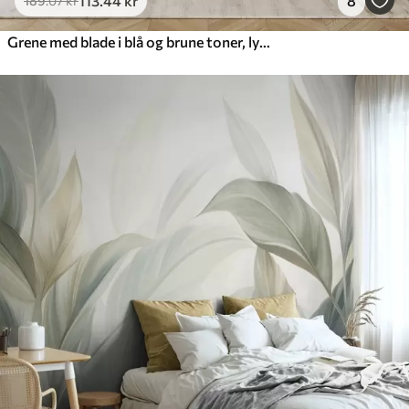
113
.44
kr
8
189
.07
kr
Grene med blade i blå og brune toner, lys baggrund, blød og delikat, akvarel-stil