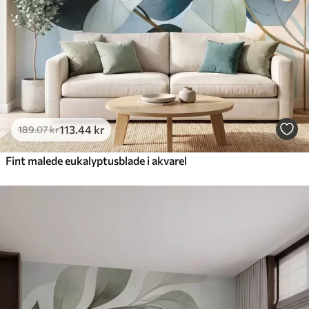
Premium vinyl
516
.67
310
.00
kr
/m²
Peel and Stick
666
.67
400
.00
kr
/m²
113
.44
kr
189
.07
kr
Fint malede eukalyptusblade i akvarel