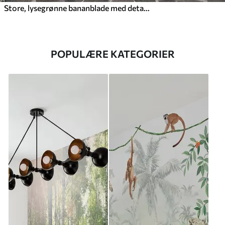
Store, lysegrønne bananblade med detaljerede årer, struktureret kunst, lys baggrund
POPULÆRE KATEGORIER