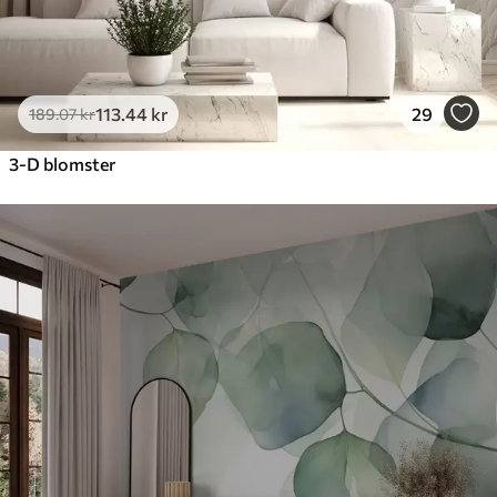
113
.44
kr
29
189
.07
kr
3-D blomster