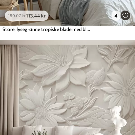
113
.44
kr
4
189
.07
kr
Store, lysegrønne tropiske blade med bløde pastelfarver og struktureret kunst