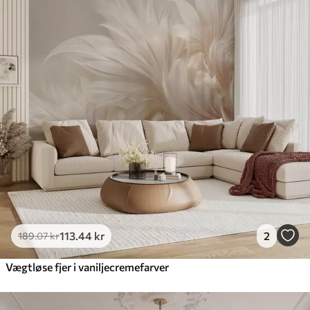
113
.44
kr
2
189
.07
kr
Vægtløse fjer i vaniljecremefarver