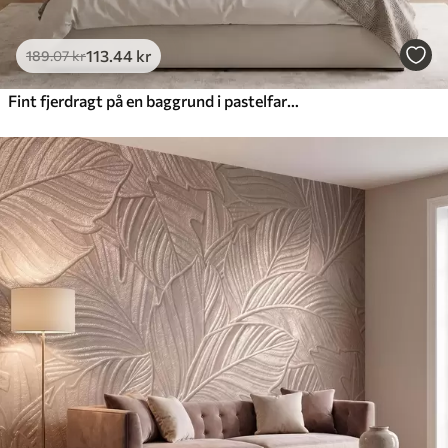
113
.44
kr
189
.07
kr
Fint fjerdragt på en baggrund i pastelfarver malet med akvarel