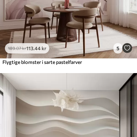
113
.44
kr
5
189
.07
kr
Flygtige blomster i sarte pastelfarver