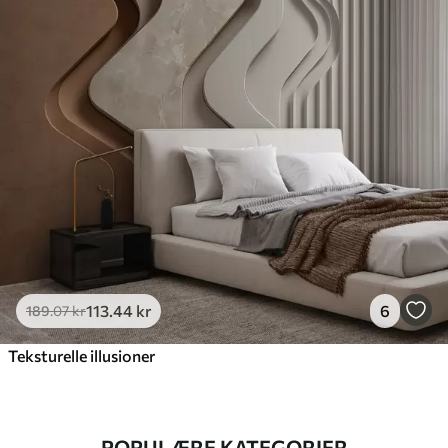
113
.44
kr
6
189
.07
kr
Teksturelle illusioner
POPULÆRE KATEGORIER