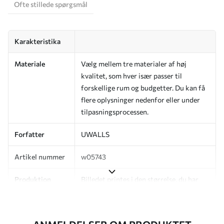
Ofte stillede spørgsmål
Karakteristika
Materiale
Vælg mellem tre materialer af høj
kvalitet, som hver især passer til
forskellige rum og budgetter. Du kan få
flere oplysninger nedenfor eller under
tilpasningsprocessen.
Forfatter
UWALLS
Artikel nummer
w05743
Produktion
Billedet printes i den størrelse, du har
angivet, og skæres i identiske strimler
med en bredde på op til 50 cm.