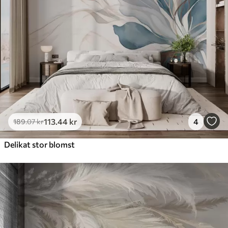
113
.44
kr
4
189
.07
kr
Delikat stor blomst