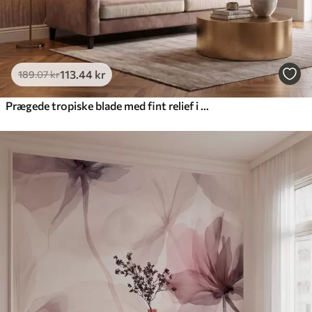
113
.44
kr
189
.07
kr
Prægede tropiske blade med fint relief i varme beige nuancer