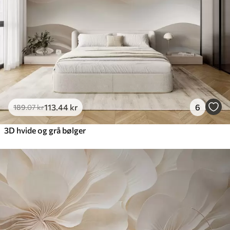
113
.44
kr
6
189
.07
kr
3D hvide og grå bølger