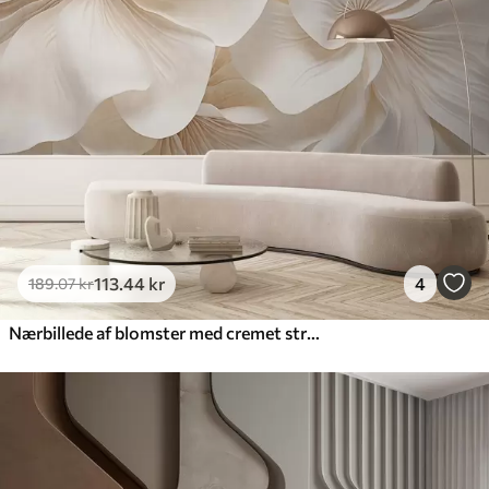
113
.44
kr
4
189
.07
kr
Nærbillede af blomster med cremet struktur og delikate, flydende kronblade, der skaber et blødt, elegant og struktureret blomsterarrangement