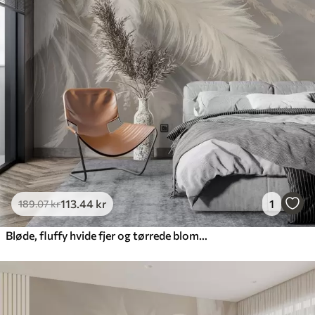
113
.44
kr
1
189
.07
kr
Bløde, fluffy hvide fjer og tørrede blomster på en neutral pastelbeige baggrund