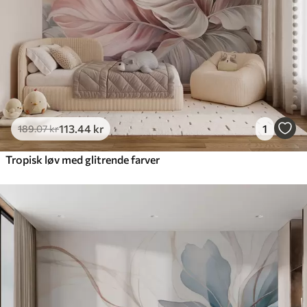
Premium vinyl
516
.67
310
.00
kr
/m²
Peel and Stick
666
.67
400
.00
kr
/m²
113
.44
kr
1
189
.07
kr
Tropisk løv med glitrende farver