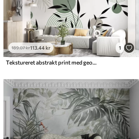
113
.44
kr
1
189
.07
kr
Tekstureret abstrakt print med geometriske former, cirkler og buer samt sorte og grønne planter på en hvid baggrund