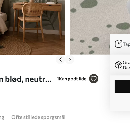
Tap
Gra
Da
n blød, neutral
1
Kan godt lide
ng
Ofte stillede spørgsmål