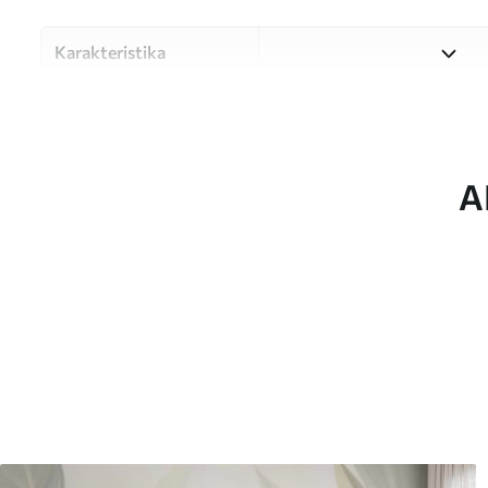
Karakteristika
Materiale
Vælg mellem tre materialer af
forskellige rum og budgetter
under tilpasningsprocessen.
A
Forfatter
UWALLS
Artikel nummer
w05728
Produktion
Billedet printes i den større
strimler med en bredde på op
Derudover
Du kan tilføje en lakering o
Rengøring
Tapetet kan rengøres forsig
kan rengøres med vand.