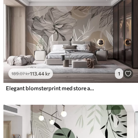
113
.44
kr
1
189
.07
kr
Elegant blomsterprint med store abstrakte linjeblomster og blade i grå og beige nuancer på en lys baggrund