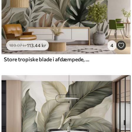
113
.44
kr
4
189
.07
kr
Store tropiske blade i afdæmpede, sarte pastelfarver