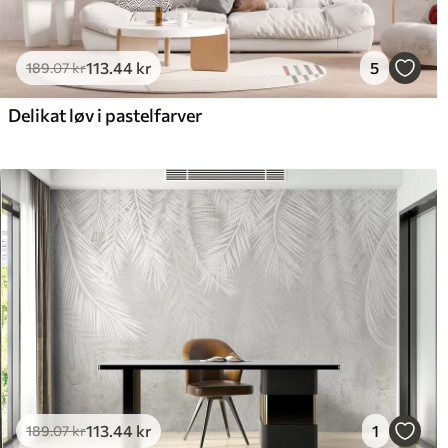
113
.44
kr
5
189
.07
kr
Delikat løv i pastelfarver
113
.44
kr
1
189
.07
kr