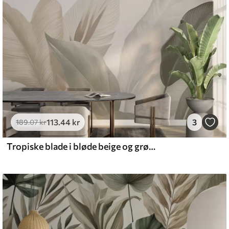
emium
8
.33
269
.00
kr
/m²
113
.44
kr
3
l and Stick
189
.07
kr
6
.67
400
.00
kr
/m²
Tropiske blade i bløde beige og grønne toner med akvareleffekt og blide farveovergange