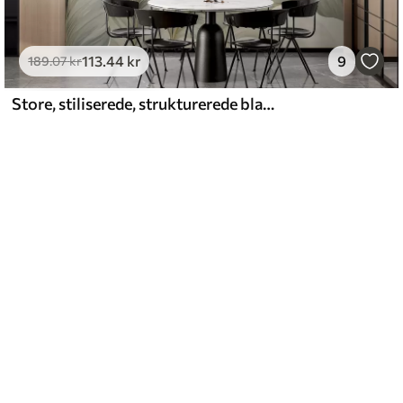
113
.44
kr
9
189
.07
kr
Store, stiliserede, strukturerede blade med detaljerede årer i forskellige nuancer af grøn, creme og beige