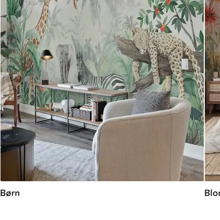
Børn
Blo