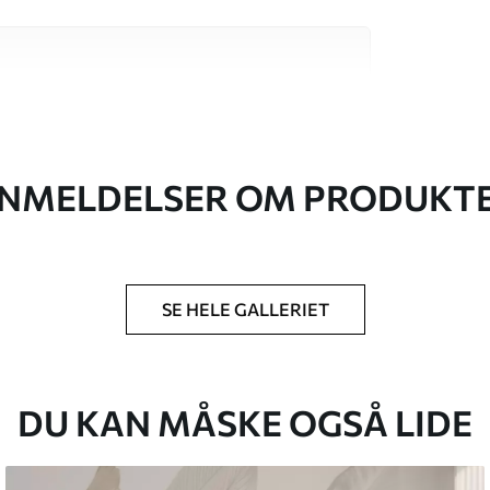
 høj kvalitet, som hver især passer til
. Du kan få flere oplysninger nedenfor eller
NMELDELSER OM PRODUKT
SE HELE GALLERIET
lse, du har angivet, og skæres i identiske
 til 50 cm.
g/eller tapetklæber.
DU KAN MÅSKE OGSÅ LIDE
tigt med en blød svamp. Tapeter med lakfinish