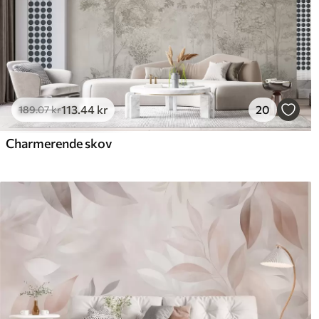
113
.44
kr
20
189
.07
kr
Charmerende skov