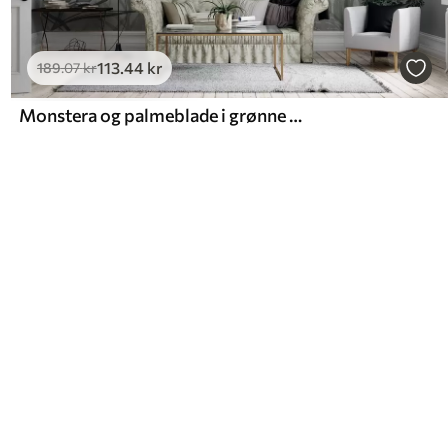
113
.44
kr
189
.07
kr
Monstera og palmeblade i grønne og grå nuancer, botanisk, tropisk løv, jungleplanter, struktureret baggrund