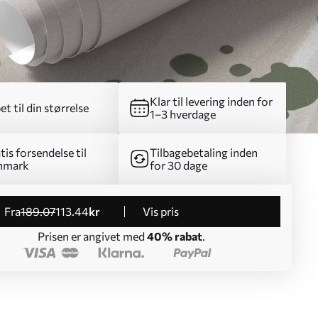
Klar til levering inden for
et til din størrelse
1–3 hverdage
tis forsendelse til
Tilbagebetaling inden
nmark
for 30 dage
fra
189
.07
113
.44
kr
Vis pris
Prisen er angivet med
40% rabat
.