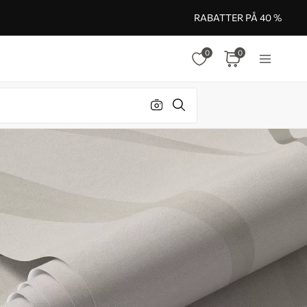
RABATTER PÅ 40 %
0
0