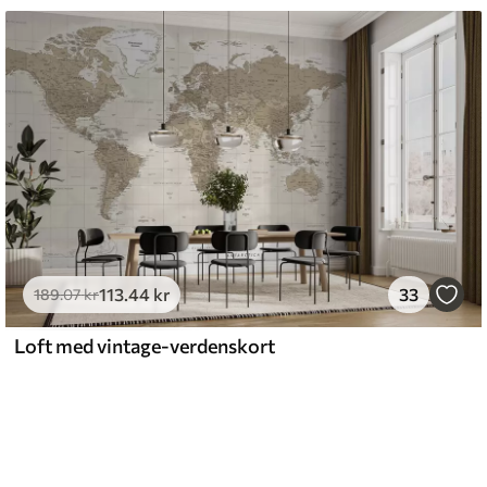
113
.44
kr
33
189
.07
kr
Loft med vintage-verdenskort