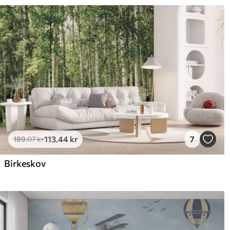
113
.44
kr
7
189
.07
kr
Birkeskov