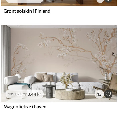
Grønt solskin i Finland
113
.44
kr
13
189
.07
kr
Magnolietræ i haven