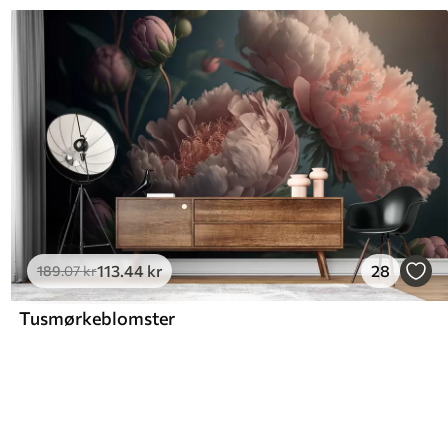
113
.44
kr
28
189
.07
kr
Tusmørkeblomster