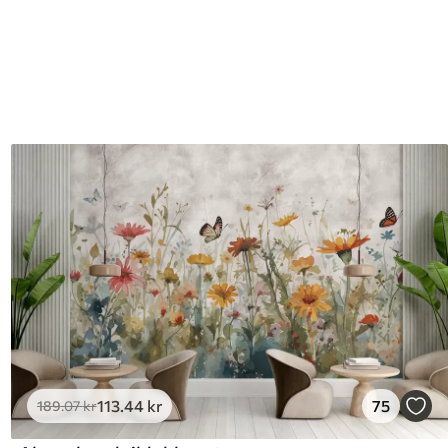
113
.44
kr
75
189
.07
kr