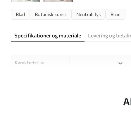
Blad
Botanisk kunst
Neutralt lys
Brun
Specifikationer og materiale
Levering og betali
Karakteristika
Materiale
Vælg mellem tre materialer af
forskellige rum og budgetter
under tilpasningsprocessen.
A
Forfatter
UWALLS
Artikel nummer
w05693v1