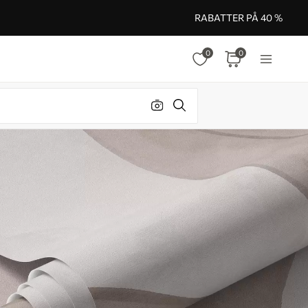
RABATTER PÅ 40 %
0
0