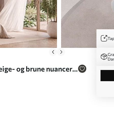
Tap
Gra
Da
eige- og brune nuancer