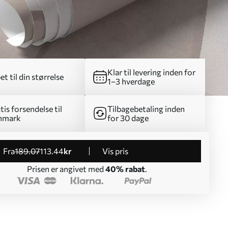
Klar til levering inden for
et til din størrelse
1–3 hverdage
tis forsendelse til
Tilbagebetaling inden
nmark
for 30 dage
fra
189
.07
113
.44
kr
Vis pris
Prisen er angivet med
40% rabat
.