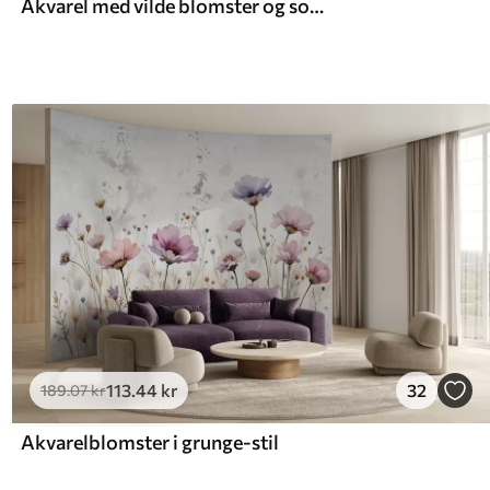
Akvarel med vilde blomster og sommerfugle
113
.44
kr
32
189
.07
kr
Akvarelblomster i grunge-stil