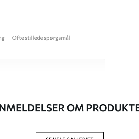
ng
Ofte stillede spørgsmål
 høj kvalitet, som hver især passer til
. Du kan få flere oplysninger nedenfor eller
NMELDELSER OM PRODUKT