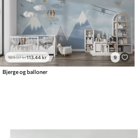
113
.44
kr
9
189
.07
kr
Bjerge og balloner