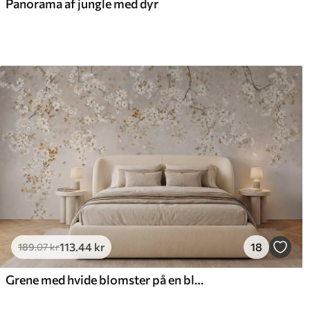
Panorama af jungle med dyr
113
.44
kr
18
189
.07
kr
Grene med hvide blomster på en blød beige baggrund