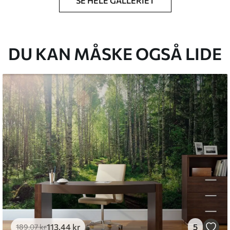
SE HELE GALLERIET
lse, du har angivet, og skæres i identiske
 til 50 cm.
g/eller tapetklæber.
DU KAN MÅSKE OGSÅ LIDE
tigt med en blød svamp. Tapeter med lakfinish
emium
8
.33
269
.00
kr
/m²
l and Stick
6
.67
400
.00
kr
/m²
113
.44
kr
5
189
.07
kr