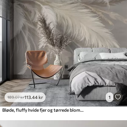
113
.44
kr
1
189
.07
kr
Bløde, fluffy hvide fjer og tørrede blomster på en neutral pastelbeige baggrund