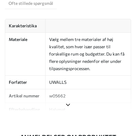
Ofte stillede spørgsmål
Karakteristika
Materiale
Vælg mellem tre materialer af høj
kvalitet, som hver især passer til
forskellige rum og budgetter. Du kan få
flere oplysninger nedenfor eller under
tilpasningsprocessen.
Forfatter
UWALLS
Artikel nummer
w05662
Efterbehandling
Halvmat.
Produktion
Billedet printes i den størrelse, du har
angivet, og skæres i identiske strimler