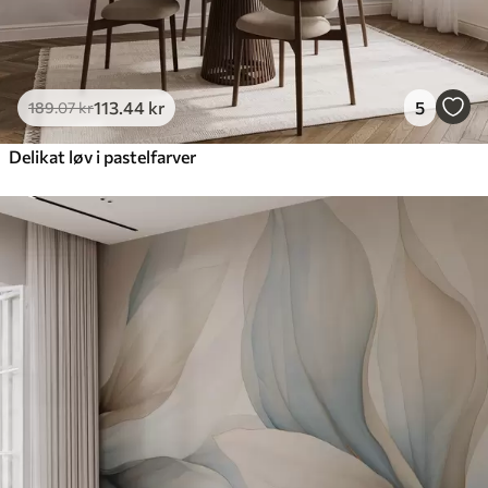
113
.44
kr
5
189
.07
kr
Delikat løv i pastelfarver