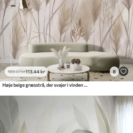
113
.44
kr
8
189
.07
kr
Høje beige græsstrå, der svajer i vinden mod en blød, lys baggrund