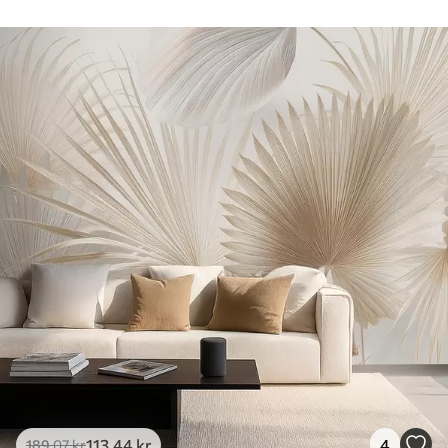
113
.44
kr
4
189
.07
kr