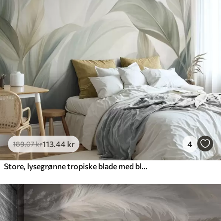
113
.44
kr
4
189
.07
kr
Store, lysegrønne tropiske blade med bløde pastelfarver og struktureret kunst