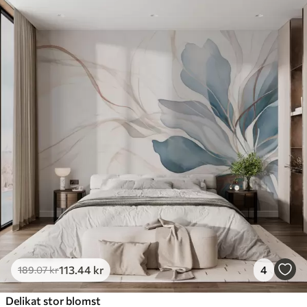
113
.44
kr
4
189
.07
kr
Delikat stor blomst