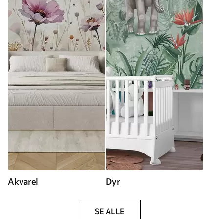
Akvarel
Dyr
SE ALLE