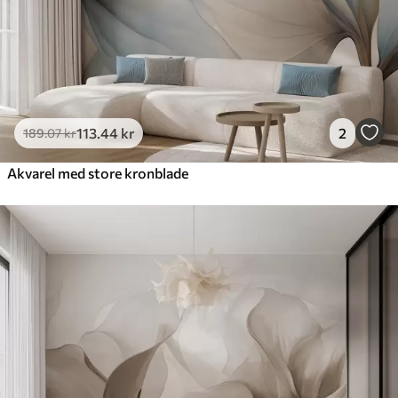
113
.44
kr
2
189
.07
kr
Akvarel med store kronblade