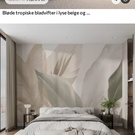
Bløde tropiske bladvifter i lyse beige og blålige toner