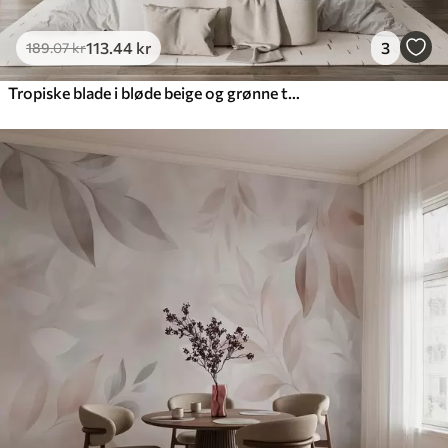
113
.44
kr
3
189
.07
kr
Tropiske blade i bløde beige og grønne toner med akvareleffekt og blide farveovergange