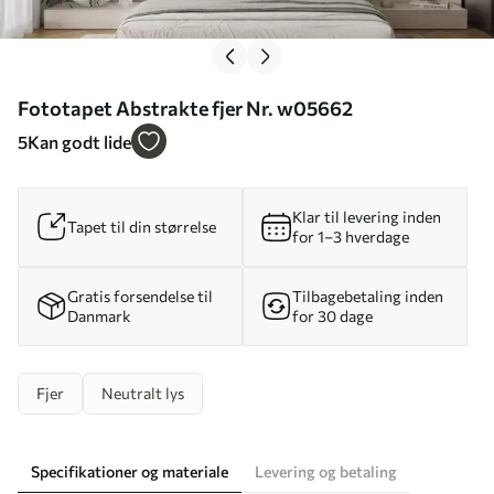
Fototapet Abstrakte fjer Nr. w05662
5
Kan godt lide
Klar til levering inden
Tapet til din størrelse
for 1–3 hverdage
Gratis forsendelse til
Tilbagebetaling inden
Danmark
for 30 dage
Fjer
Neutralt lys
Specifikationer og materiale
Levering og betaling