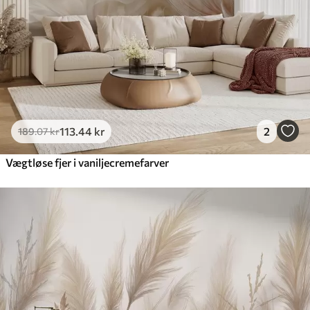
Premium vinyl
516
.67
310
.00
kr
/m²
Peel and Stick
666
.67
400
.00
kr
/m²
113
.44
kr
2
189
.07
kr
Vægtløse fjer i vaniljecremefarver