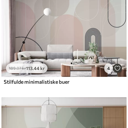
emium
8
.33
269
.00
kr
/m²
113
.44
kr
4
l and Stick
189
.07
kr
6
.67
400
.00
kr
/m²
Stilfulde minimalistiske buer