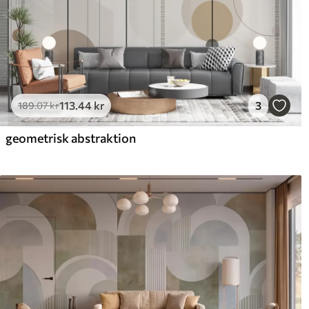
113
.44
kr
3
189
.07
kr
geometrisk abstraktion