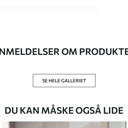
 høj kvalitet, som hver især passer til
. Du kan få flere oplysninger nedenfor eller
NMELDELSER OM PRODUKT
SE HELE GALLERIET
lse, du har angivet, og skæres i identiske
 til 50 cm.
g/eller tapetklæber.
DU KAN MÅSKE OGSÅ LIDE
tigt med en blød svamp. Tapeter med lakfinish