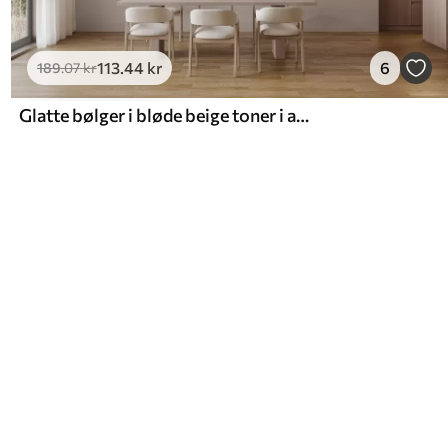
113
.44
kr
6
189
.07
kr
Glatte bølger i bløde beige toner i akvarelstil