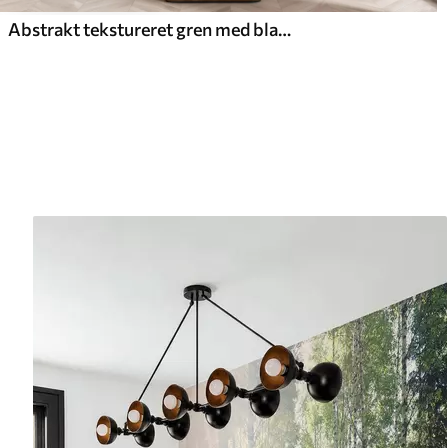
Abstrakt tekstureret gren med blade i nuancer af brunt, beige og rødt på baggrund af abstrakte former