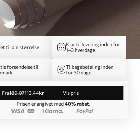
Klar til levering inden for
et til din størrelse
1–3 hverdage
tis forsendelse til
Tilbagebetaling inden
nmark
for 30 dage
fra
189
.07
113
.44
kr
Vis pris
Prisen er angivet med
40% rabat
.