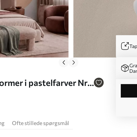
Tap
Gra
Da
rmer i pastelfarver Nr.
ng
Ofte stillede spørgsmål