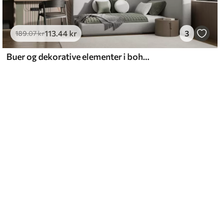
113
.44
kr
3
189
.07
kr
Buer og dekorative elementer i boho-stil