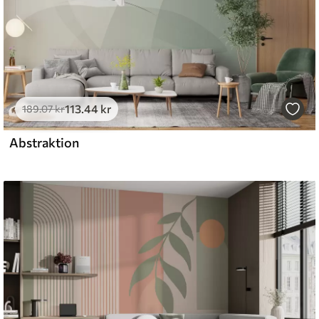
113
.44
kr
189
.07
kr
Abstraktion