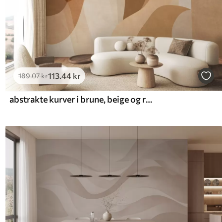
113
.44
kr
189
.07
kr
abstrakte kurver i brune, beige og rødbrune nuancer