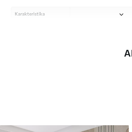
Karakteristika
Materiale
Vælg mellem tre materialer af
forskellige rum og budgetter
under tilpasningsprocessen.
A
Forfatter
UWALLS
Artikel nummer
w05629
Produktion
Billedet printes i den større
strimler med en bredde på op
Derudover
Du kan tilføje en lakering o
Rengøring
Tapetet kan rengøres forsig
kan rengøres med vand.