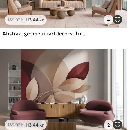
113
.44
kr
4
189
.07
kr
Abstrakt geometri i art deco-stil med retro-effekt
113
.44
kr
2
189
.07
kr