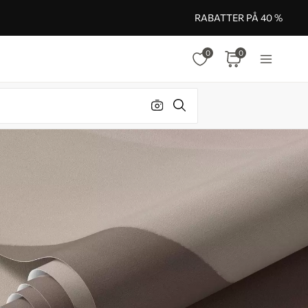
RABATTER PÅ 40 %
0
0