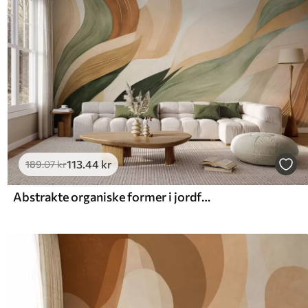
113
.44
kr
189
.07
kr
Abstrakte organiske former i jordfarver som grøn, brun og beige med flydende teksturer