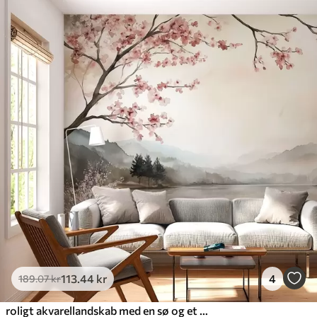
113
.44
kr
4
189
.07
kr
roligt akvarellandskab med en sø og et blomstrende træ