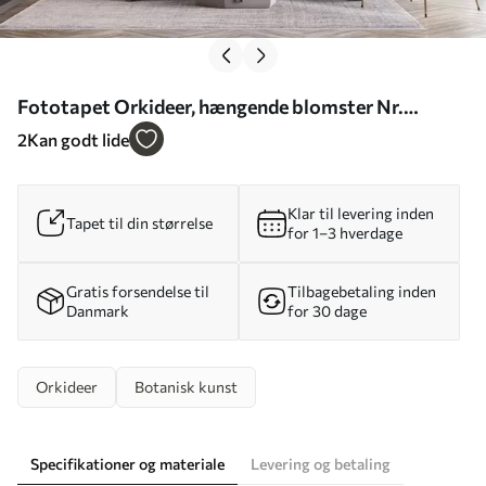
Fototapet Orkideer, hængende blomster Nr.
w05619
2
Kan godt lide
Klar til levering inden
Tapet til din størrelse
for 1–3 hverdage
Gratis forsendelse til
Tilbagebetaling inden
Danmark
for 30 dage
Orkideer
Botanisk kunst
Specifikationer og materiale
Levering og betaling