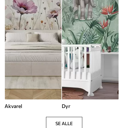
Akvarel
Dyr
SE ALLE