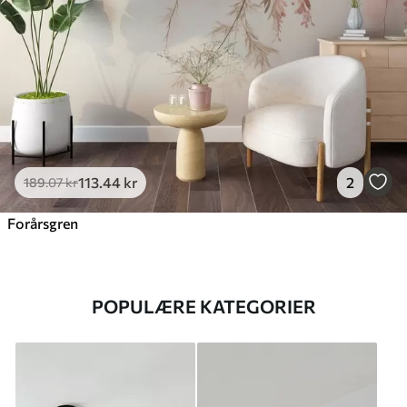
113
.44
kr
2
189
.07
kr
Forårsgren
POPULÆRE KATEGORIER