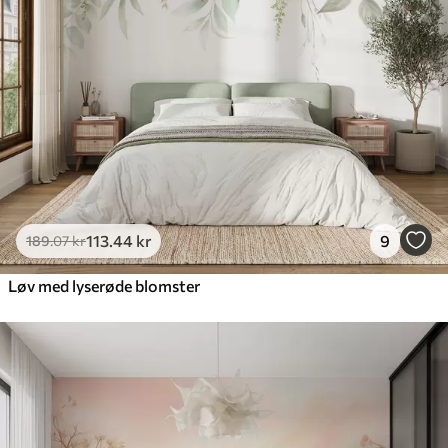
113
.44
kr
9
189
.07
kr
Løv med lyserøde blomster