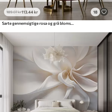
113
.44
kr
18
189
.07
kr
Sarte gennemsigtige rosa og grå blomster med bløde, slørede kronblade på hvid baggrund