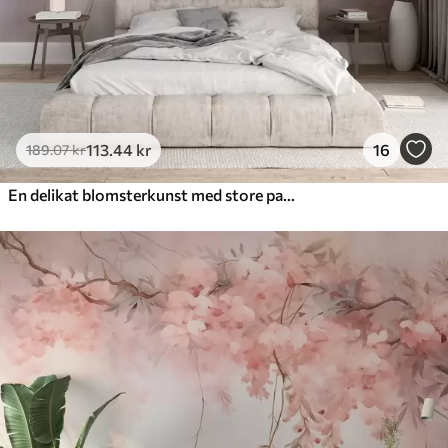
113
.44
kr
16
189
.07
kr
En delikat blomsterkunst med store pastelfarvede blomster med gennemskinnelige kronblade, bløde stilke og en blid diffus baggrund