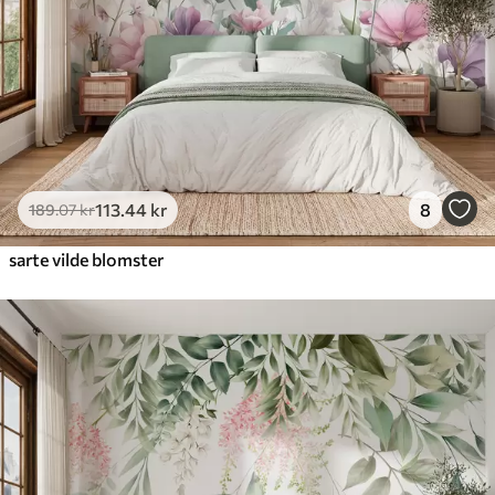
Premium vinyl
516
.67
310
.00
kr
/m²
Peel and Stick
666
.67
400
.00
kr
/m²
113
.44
kr
8
189
.07
kr
sarte vilde blomster