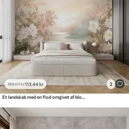
113
.44
kr
2
189
.07
kr
Et landskab med en flod omgivet af blomster og planter, bløde farver, lyserød himmel, akvareltekstur