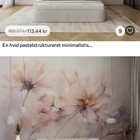
113
.44
kr
9
189
.07
kr
En hvid pastelstruktureret minimalistisk blomst med bløde kronblade, let og luftig, på en hvid baggrund