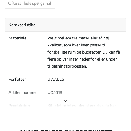
Ofte stillede spørgsmål
Karakteristika
Materiale
Vælg mellem tre materialer af høj
kvalitet, som hver især passer til
forskellige rum og budgetter. Du kan få
flere oplysninger nedenfor eller under
tilpasningsprocessen.
Forfatter
UWALLS
Artikel nummer
w05619
Produktion
Billedet printes i den størrelse, du har
angivet, og skæres i identiske strimler
med en bredde på op til 50 cm.