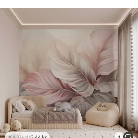
113
.44
kr
1
189
.07
kr