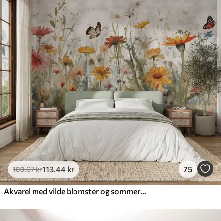
113
.44
kr
75
189
.07
kr
Akvarel med vilde blomster og sommerfugle