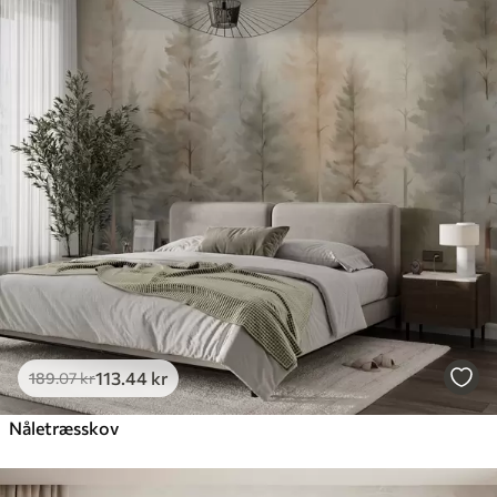
113
.44
kr
189
.07
kr
Nåletræsskov