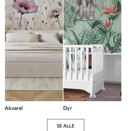
Akvarel
Dyr
SE ALLE