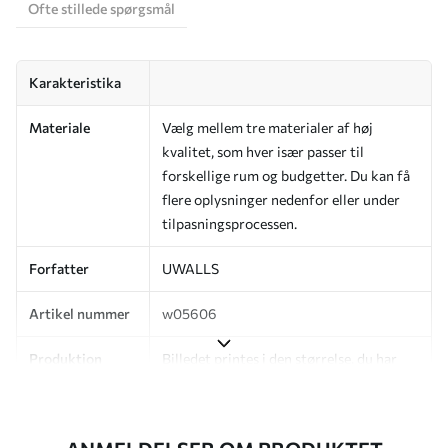
Ofte stillede spørgsmål
Karakteristika
Materiale
Vælg mellem tre materialer af høj
kvalitet, som hver især passer til
forskellige rum og budgetter. Du kan få
flere oplysninger nedenfor eller under
tilpasningsprocessen.
Forfatter
UWALLS
Artikel nummer
w05606
Produktion
Billedet printes i den størrelse, du har
angivet, og skæres i identiske strimler
med en bredde på op til 50 cm.