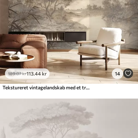
113
.44
kr
14
189
.07
kr
Tekstureret vintagelandskab med et træ nær en flod og en overskyet himmel, naturkunst i sepiatoner