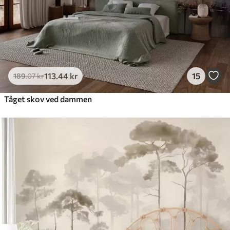
113
.44
kr
15
189
.07
kr
Tåget skov ved dammen