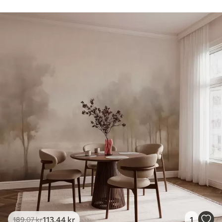
113
.44
kr
1
189
.07
kr