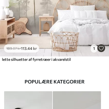
113
.44
kr
1
189
.07
kr
lette silhuetter af fyrretræer i akvarelstil
POPULÆRE KATEGORIER