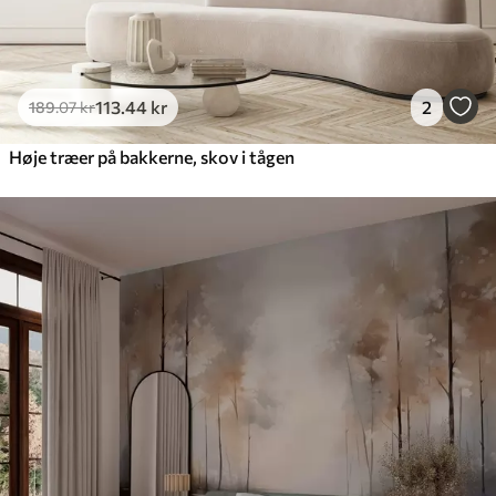
113
.44
kr
2
189
.07
kr
Høje træer på bakkerne, skov i tågen