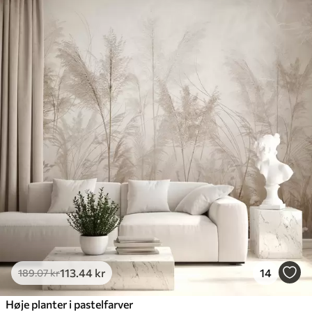
113
.44
kr
14
189
.07
kr
Høje planter i pastelfarver