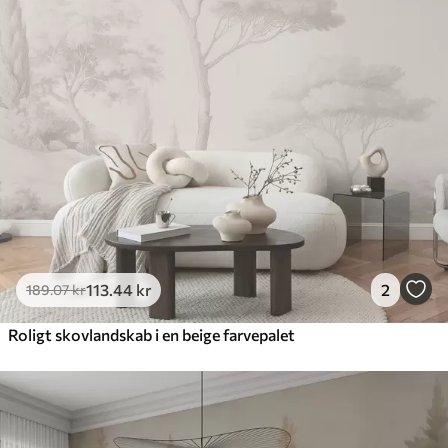
113
.44
kr
2
189
.07
kr
Roligt skovlandskab i en beige farvepalet