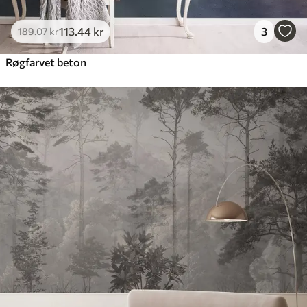
113
.44
kr
3
189
.07
kr
Røgfarvet beton