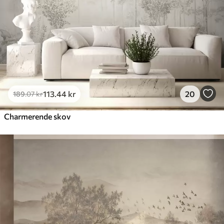
Premium vinyl
516
.67
310
.00
kr
/m²
Peel and Stick
666
.67
400
.00
kr
/m²
113
.44
kr
20
189
.07
kr
Charmerende skov