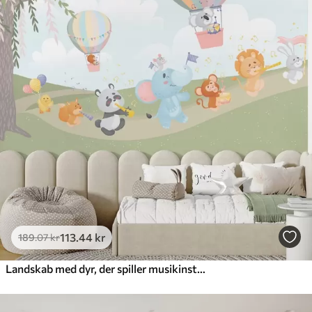
113
.44
kr
189
.07
kr
Landskab med dyr, der spiller musikinstrumenter