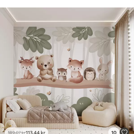
113
.44
kr
10
189
.07
kr