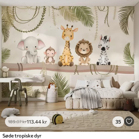
113
.44
kr
35
189
.07
kr
Søde tropiske dyr