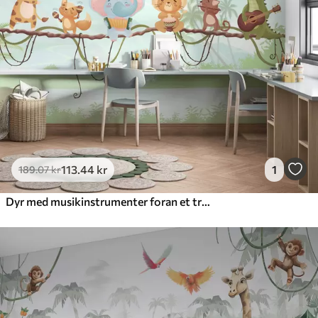
113
.44
kr
1
189
.07
kr
Dyr med musikinstrumenter foran et tropisk landskab