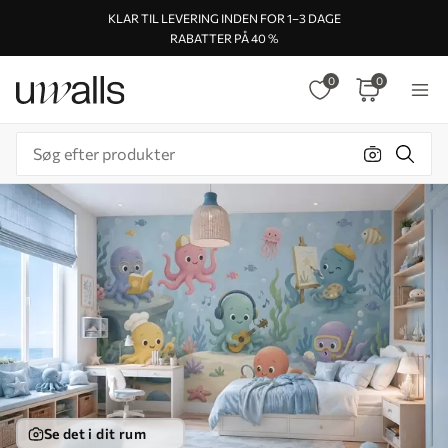
KLAR TIL LEVERING INDEN FOR 1–3 DAGE
RABATTER PÅ 40 %
0
0
Se det i dit rum