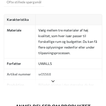
Ofte stillede spørgsmål
Karakteristika
Materiale
Vælg mellem tre materialer af høj
kvalitet, som hver især passer til
forskellige rum og budgetter. Du kan få
flere oplysninger nedenfor eller under
tilpasningsprocessen.
Forfatter
UWALLS
Artikel nummer
w05568
Produktion
Billedet printes i den størrelse, du har
angivet, og skæres i identiske strimler
med en bredde på op til 50 cm.