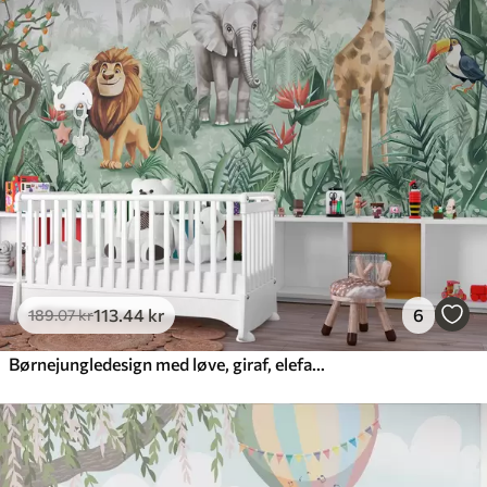
113
.44
kr
6
189
.07
kr
Børnejungledesign med løve, giraf, elefant og papegøjer