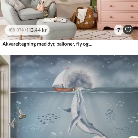
113
.44
kr
7
189
.07
kr
Akvareltegning med dyr, balloner, fly og bil