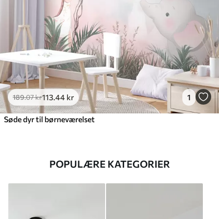
113
.44
kr
1
189
.07
kr
Søde dyr til børneværelset
POPULÆRE KATEGORIER