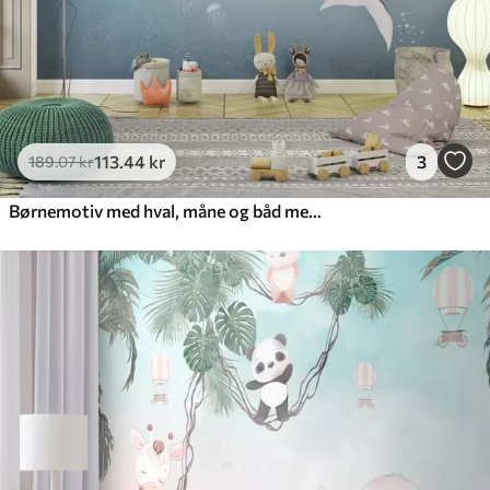
113
.44
kr
3
189
.07
kr
Børnemotiv med hval, måne og båd med børn