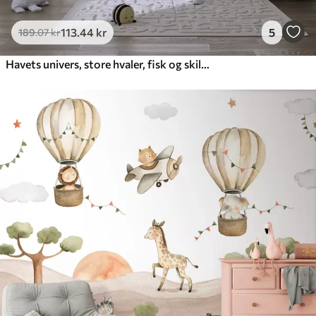
113
.44
kr
5
189
.07
kr
Havets univers, store hvaler, fisk og skildpadder