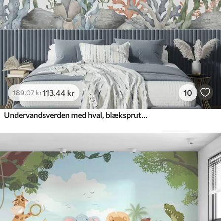
Premium vinyl
516
.67
310
.00
kr
/m²
Peel and Stick
666
.67
400
.00
kr
/m²
113
.44
kr
10
189
.07
kr
Undervandsverden med hval, blæksprutte, skildpadde