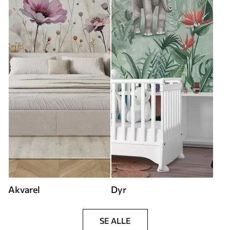
Akvarel
Dyr
SE ALLE