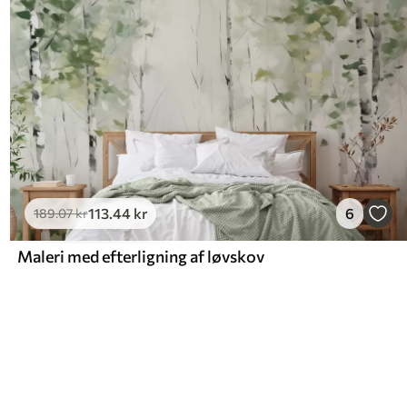
113
.44
kr
6
189
.07
kr
Maleri med efterligning af løvskov