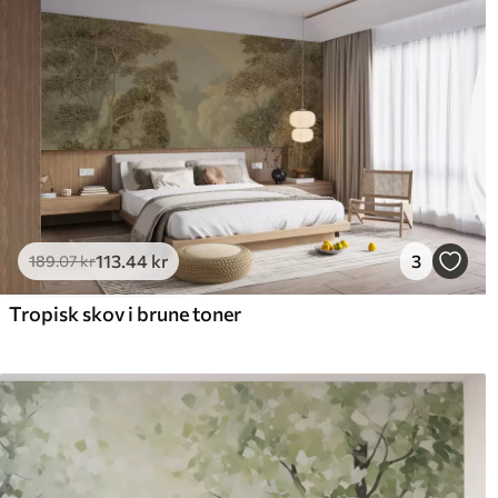
113
.44
kr
3
189
.07
kr
Tropisk skov i brune toner