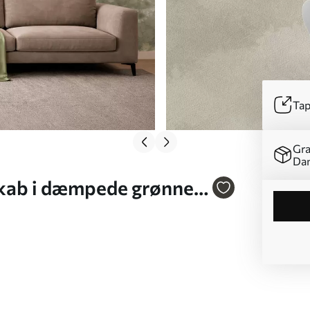
Tap
Gra
Da
skab i dæmpede grønne