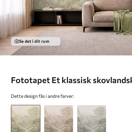
Se det i dit rum
Fototapet Et klassisk skovland
nuancer Nr. w05433
Dette design fås i andre farver: