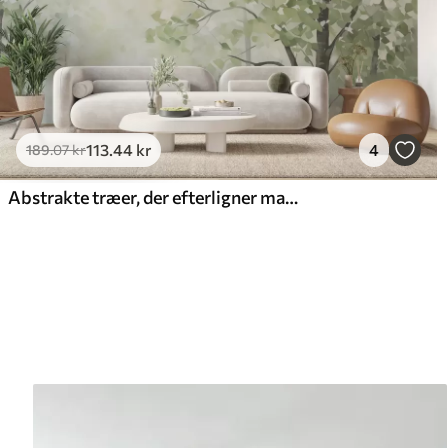
113
.44
kr
4
189
.07
kr
Abstrakte træer, der efterligner maleri