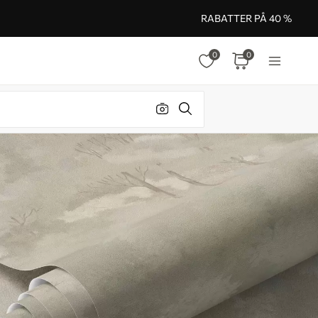
RABATTER PÅ 40 %
0
0