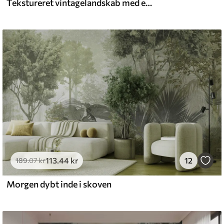
Tekstureret vintagelandskab med et træ nær en flod og en overskyet himmel, naturkunst i sepiatoner
l and Stick
6
.67
400
.00
kr
/m²
113
.44
kr
12
189
.07
kr
Morgen dybt inde i skoven