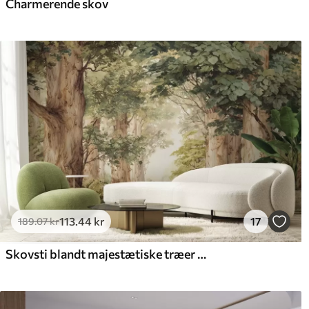
Charmerende skov
Premium vinyl
Pee
516
.67
66
310
.00
kr
/m²
113
.44
kr
17
189
.07
kr
Skovsti blandt majestætiske træer i akvarelstil