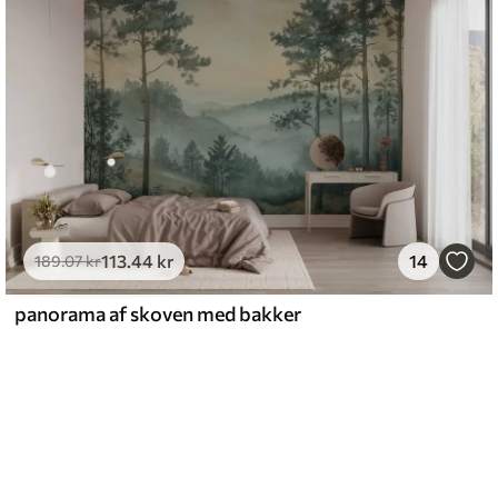
113
.44
kr
14
189
.07
kr
panorama af skoven med bakker