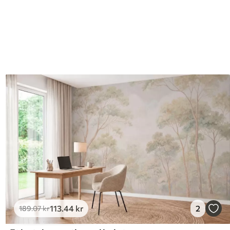
113
.44
kr
2
189
.07
kr