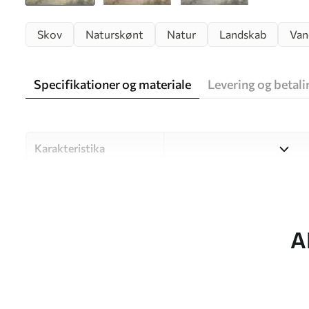
Skov
Naturskønt
Natur
Landskab
Van
Specifikationer og materiale
Levering og betali
Karakteristika
Materiale
Vælg mellem tre materialer af
forskellige rum og budgetter
under tilpasningsprocessen.
A
Forfatter
UWALLS
Artikel nummer
w05433