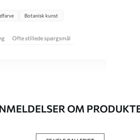
dfarve
Botanisk kunst
ng
Ofte stillede spørgsmål
 høj kvalitet, som hver især passer til
. Du kan få flere oplysninger nedenfor eller
NMELDELSER OM PRODUKT