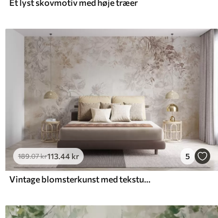
Et lyst skovmotiv med høje træer
113
.44
kr
5
189
.07
kr
Vintage blomsterkunst med tekstur og illustrationer af delikate haveblomster og blade i tegnet stil, bløde pastelfarver i beige og sepia