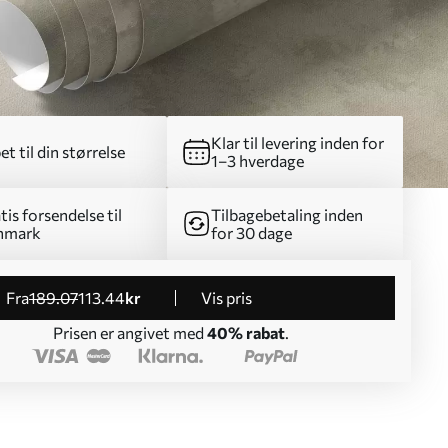
Klar til levering inden for
et til din størrelse
1–3 hverdage
tis forsendelse til
Tilbagebetaling inden
nmark
for 30 dage
fra
189
.07
113
.44
kr
Vis pris
Prisen er angivet med
40% rabat
.