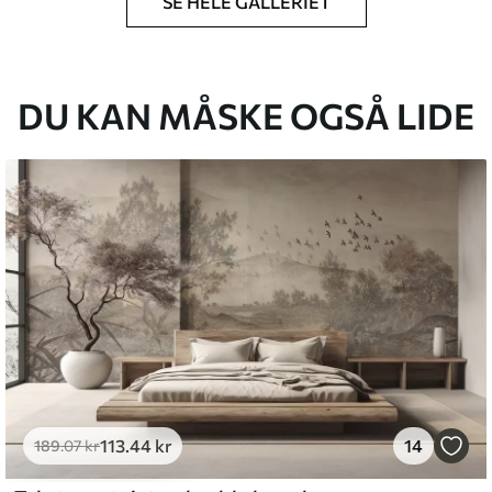
SE HELE GALLERIET
lse, du har angivet, og skæres i identiske
 til 50 cm.
DU KAN MÅSKE OGSÅ LIDE
g/eller tapetklæber.
tigt med en blød svamp. Tapeter med lakfinish
emium
8
.33
269
.00
kr
/m²
113
.44
kr
14
189
.07
kr