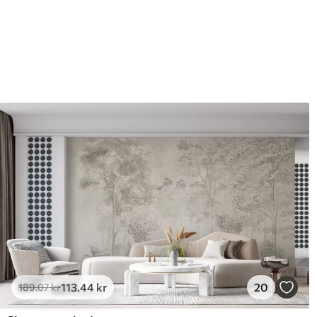
Efterbehandling
Halvmat.
Produktion
Billedet printes i den større
strimler med en bredde på op
Derudover
Du kan tilføje en lakering o
Rengøring
Tapetet kan rengøres forsig
kan rengøres med vand.
Anvendelsesmetode
Problemfri anvendelse
Tilgængelige materialer
Standard
Pr
385
.83
44
231
.50
kr
/m²
113
.44
kr
20
189
.07
kr