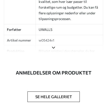
kvalitet, som hver især passer til
forskellige rum og budgetter. Du kan få
flere oplysninger nedenfor eller under
tilpasningsprocessen.
Forfatter
UWALLS
Artikel nummer
w05424v1
Produktion
Billedet printes i den størrelse, du har
angivet, og skæres i identiske strimler
med en bredde på op til 50 cm.
ANMELDELSER OM PRODUKTET
Derudover
Du kan tilføje en lakering og/eller
tapetklæber.
Rengøring
Tapetet kan rengøres forsigtigt med en
blød svamp. Tapeter med lakfinish kan
SE HELE GALLERIET
rengøres med vand.