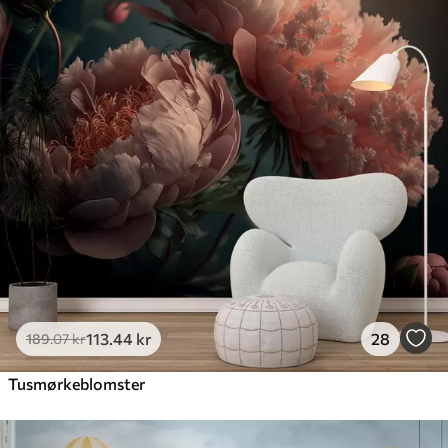
113
.44
kr
28
189
.07
kr
Tusmørkeblomster