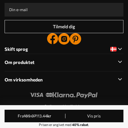
Tilmeld dig
Skift sprog
Om produktet
Om virksomheden
Rediger cookie-tilladelser
© 2011-2026 Uwalls . Alle rettigheder forbeholdes. Drives
fra
189
.07
113
.44
kr
Vis pris
af KLW Sp. z o.o. VAT ID: PL9223057591.
Prisen er angivet med
40% rabat
.