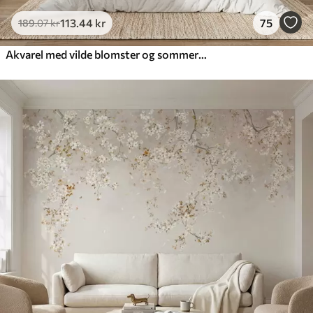
113
.44
kr
75
189
.07
kr
Akvarel med vilde blomster og sommerfugle