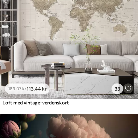
113
.44
kr
33
189
.07
kr
Loft med vintage-verdenskort