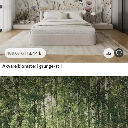
113
.44
kr
32
189
.07
kr
Akvarelblomster i grunge-stil