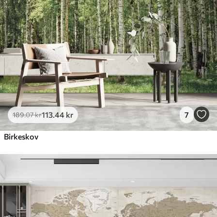
113
.44
kr
7
189
.07
kr
Birkeskov