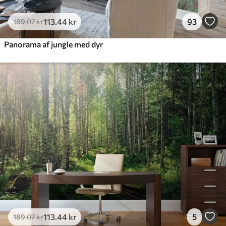
113
.44
kr
93
189
.07
kr
Panorama af jungle med dyr
113
.44
kr
5
189
.07
kr