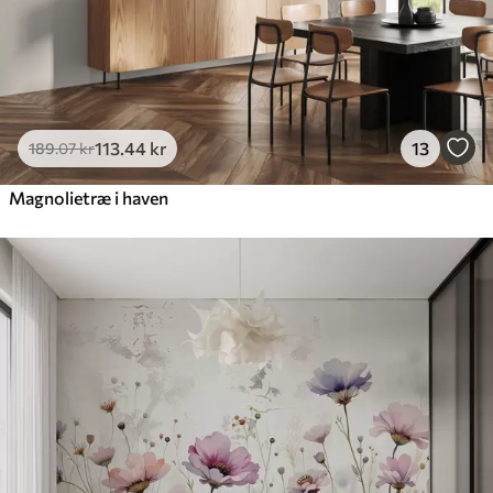
113
.44
kr
13
189
.07
kr
Magnolietræ i haven