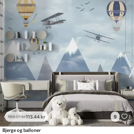
113
.44
kr
9
189
.07
kr
Bjerge og balloner