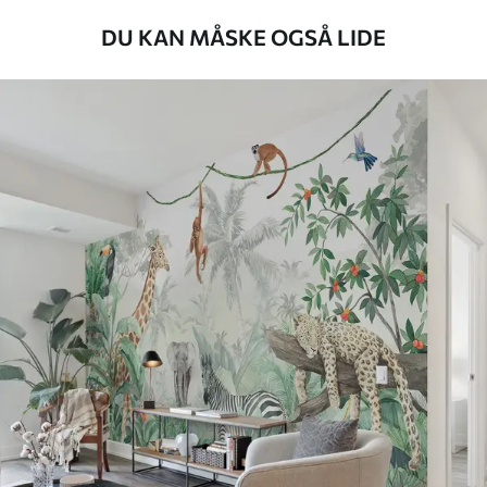
Anvendelsesmetode
Problemfri anvendelse
DU KAN MÅSKE OGSÅ LIDE
Tilgængelige materialer
Standard
385
.83
231
.50
kr
/m²
Premium
448
.33
269
.00
kr
/m²
Premium vinyl
516
.67
310
.00
kr
/m²
Peel and Stick
666
.67
400
.00
kr
/m²