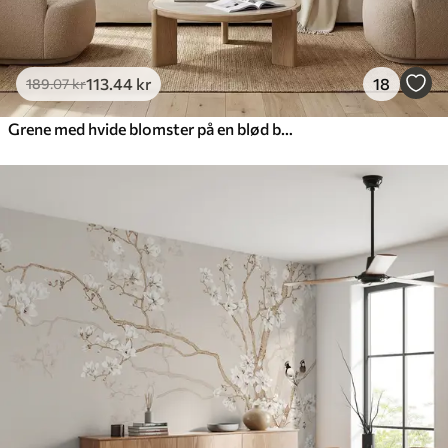
113
.44
kr
18
189
.07
kr
Grene med hvide blomster på en blød beige baggrund