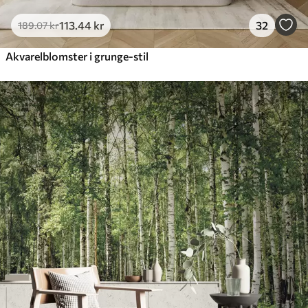
113
.44
kr
32
189
.07
kr
Akvarelblomster i grunge-stil