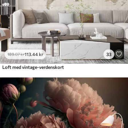
113
.44
kr
33
189
.07
kr
Loft med vintage-verdenskort