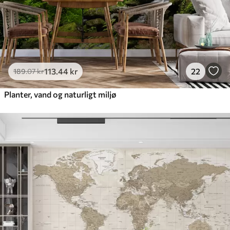
113
.44
kr
22
189
.07
kr
Planter, vand og naturligt miljø