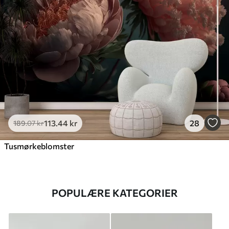
113
.44
kr
28
189
.07
kr
Tusmørkeblomster
POPULÆRE KATEGORIER