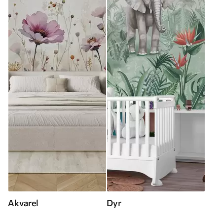
Akvarel
Dyr