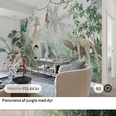
Standard
385
.83
231
.50
kr
/m²
Premium
448
.33
269
.00
kr
/m²
Premium vinyl
516
.67
310
.00
kr
/m²
Peel and Stick
666
.67
400
.00
kr
/m²
113
.44
kr
93
189
.07
kr
Panorama af jungle med dyr