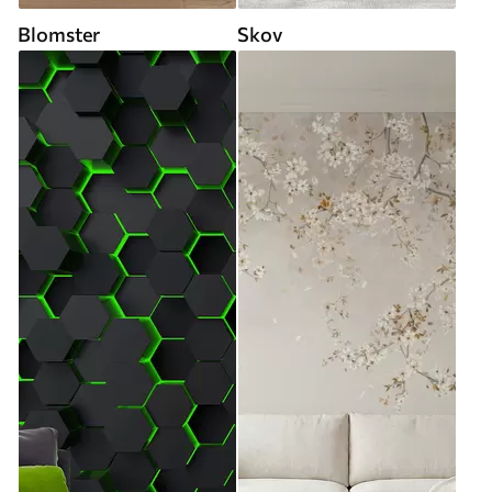
Blomster
Skov