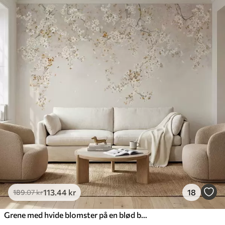
113
.44
kr
18
189
.07
kr
Grene med hvide blomster på en blød beige baggrund