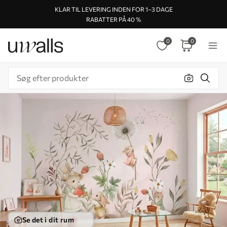
KLAR TIL LEVERING INDEN FOR 1–3 DAGE
RABATTER PÅ 40 %
0
0
Se det i dit rum