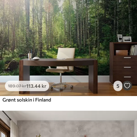
113
.44
kr
5
189
.07
kr
Grønt solskin i Finland