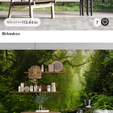
113
.44
kr
7
189
.07
kr
Birkeskov