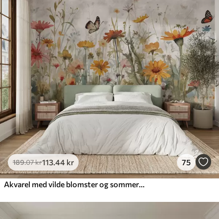
113
.44
kr
75
189
.07
kr
Akvarel med vilde blomster og sommerfugle