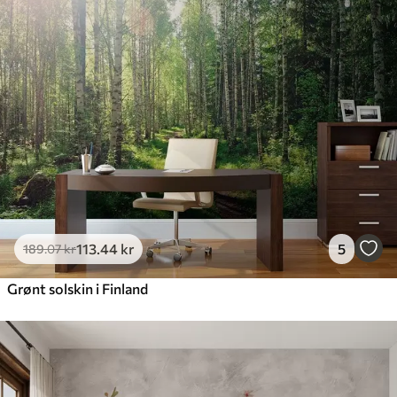
113
.44
kr
5
189
.07
kr
Grønt solskin i Finland