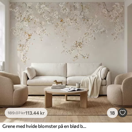
113
.44
kr
18
189
.07
kr
Grene med hvide blomster på en blød beige baggrund