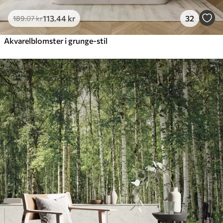
113
.44
kr
32
189
.07
kr
Akvarelblomster i grunge-stil