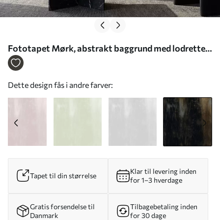
Fototapet Mørk, abstrakt baggrund med lodrette
striber Nr. w05121v5
Dette design fås i andre farver:
Klar til levering inden
Tapet til din størrelse
for 1–3 hverdage
Gratis forsendelse til
Tilbagebetaling inden
Danmark
for 30 dage