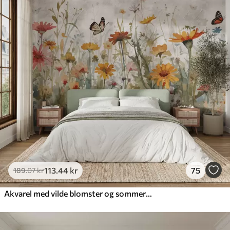
113
.44
kr
75
189
.07
kr
Akvarel med vilde blomster og sommerfugle