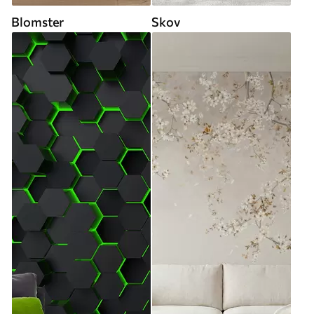
Blomster
Skov