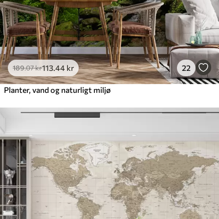
113
.44
kr
22
189
.07
kr
Planter, vand og naturligt miljø