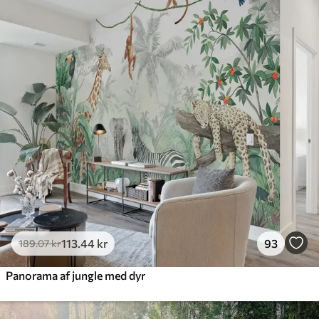
Standard
385
.83
231
.50
kr
/m²
Premium
448
.33
269
.00
kr
/m²
Premium vinyl
516
.67
310
.00
kr
/m²
Peel and Stick
666
.67
400
.00
kr
/m²
113
.44
kr
93
189
.07
kr
Panorama af jungle med dyr