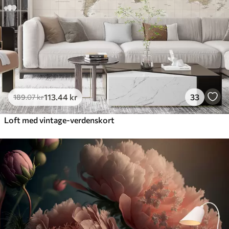
113
.44
kr
33
189
.07
kr
Loft med vintage-verdenskort