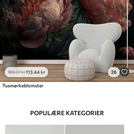
113
.44
kr
26
189
.07
kr
Tusmørkeblomster
POPULÆRE KATEGORIER