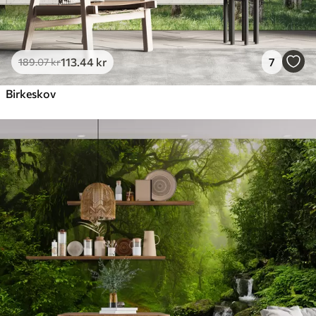
113
.44
kr
7
189
.07
kr
Birkeskov