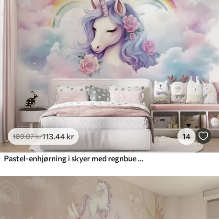
113
.44
kr
14
189
.07
kr
Pastel-enhjørning i skyer med regnbue og roser