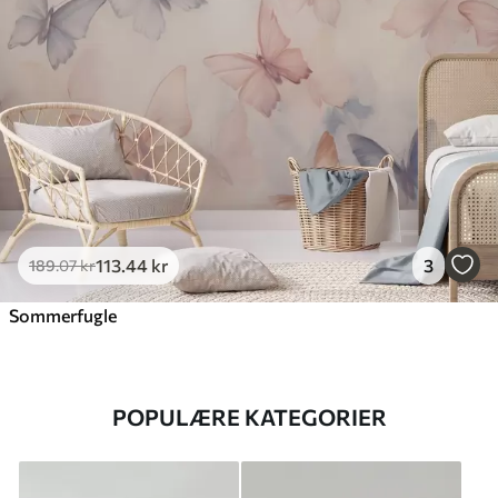
113
.44
kr
3
189
.07
kr
Sommerfugle
POPULÆRE KATEGORIER