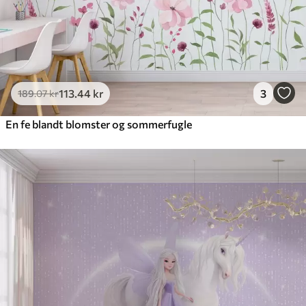
113
.44
kr
3
189
.07
kr
En fe blandt blomster og sommerfugle