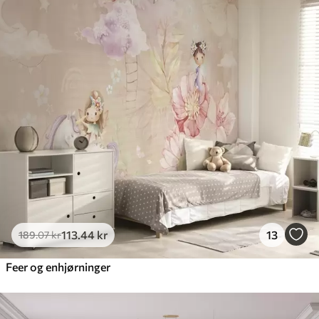
113
.44
kr
13
189
.07
kr
Feer og enhjørninger