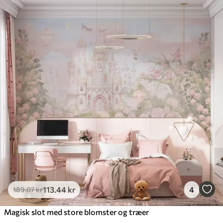
113
.44
kr
4
189
.07
kr
Magisk slot med store blomster og træer