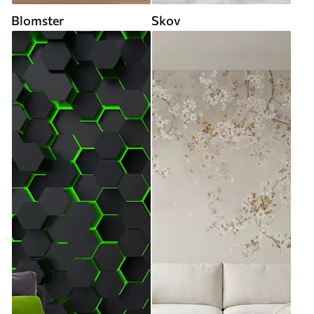
Blomster
Skov