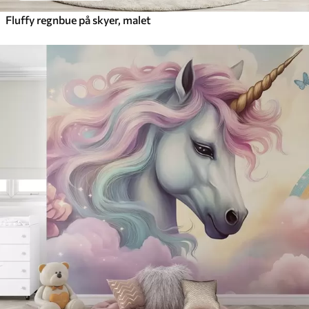
Fluffy regnbue på skyer, malet