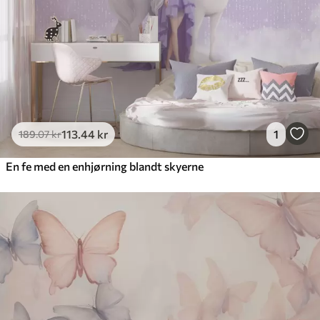
113
.44
kr
1
189
.07
kr
En fe med en enhjørning blandt skyerne