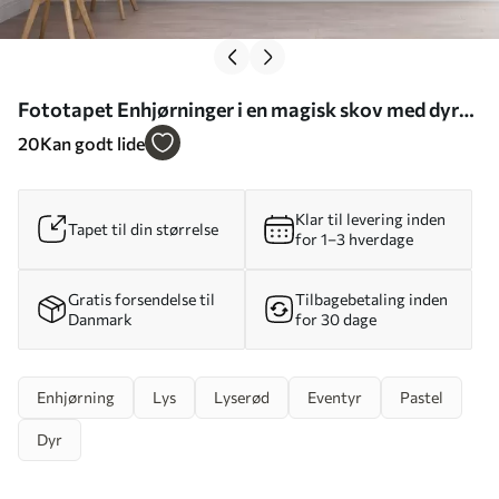
Fototapet Enhjørninger i en magisk skov med dyr
Nr. w02269
20
Kan godt lide
Klar til levering inden
Tapet til din størrelse
for 1–3 hverdage
Gratis forsendelse til
Tilbagebetaling inden
Danmark
for 30 dage
Enhjørning
Lys
Lyserød
Eventyr
Pastel
Dyr