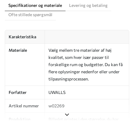
Specifikationer og materiale
Levering og betaling
Ofte stillede spørgsmål
Karakteristika
Materiale
Vælg mellem tre materialer af høj
kvalitet, som hver især passer til
forskellige rum og budgetter. Du kan få
flere oplysninger nedenfor eller under
tilpasningsprocessen.
Forfatter
UWALLS
Artikel nummer
w02269
Produktion
Billedet printes i den størrelse, du har
angivet, og skæres i identiske strimler
med en bredde på op til 50 cm.