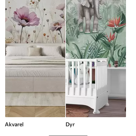
Akvarel
Dyr