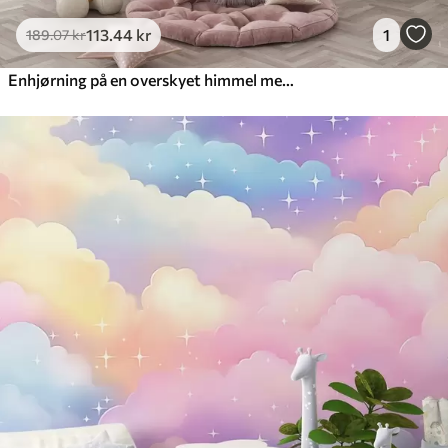
113
.44
kr
1
189
.07
kr
Enhjørning på en overskyet himmel med en regnbue