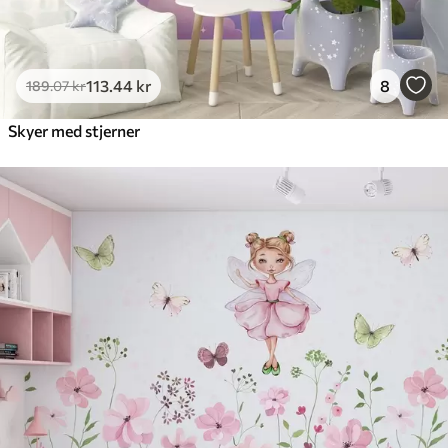
113
.44
kr
8
189
.07
kr
Skyer med stjerner