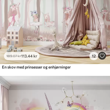
Premium vinyl
516
.67
310
.00
kr
/m²
Peel and Stick
666
.67
400
.00
kr
/m²
113
.44
kr
12
189
.07
kr
En skov med prinsesser og enhjørninger