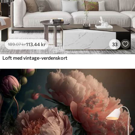
113
.44
kr
33
189
.07
kr
Loft med vintage-verdenskort