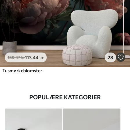
113
.44
kr
28
189
.07
kr
Tusmørkeblomster
POPULÆRE KATEGORIER