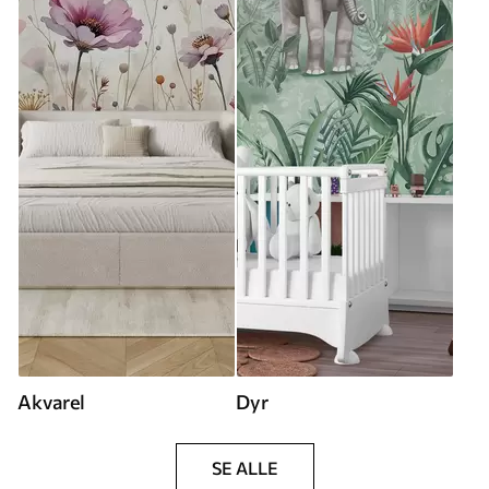
Akvarel
Dyr
SE ALLE