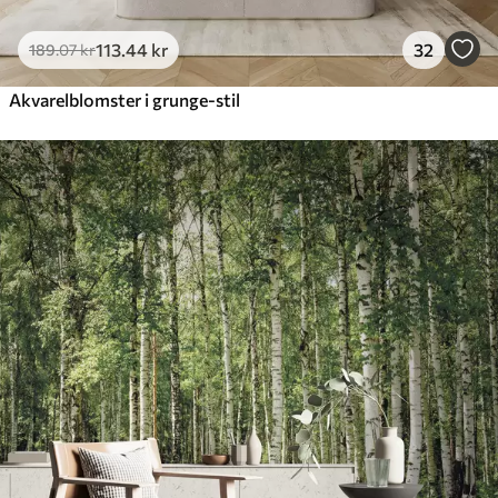
113
.44
kr
32
189
.07
kr
Akvarelblomster i grunge-stil