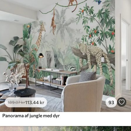
113
.44
kr
93
189
.07
kr
Panorama af jungle med dyr