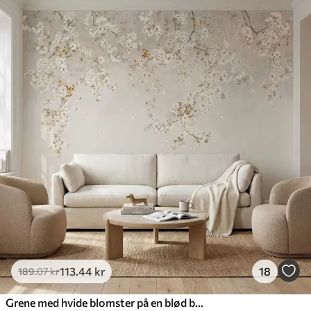
113
.44
kr
18
189
.07
kr
Grene med hvide blomster på en blød beige baggrund