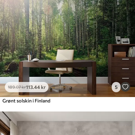
113
.44
kr
5
189
.07
kr
Grønt solskin i Finland