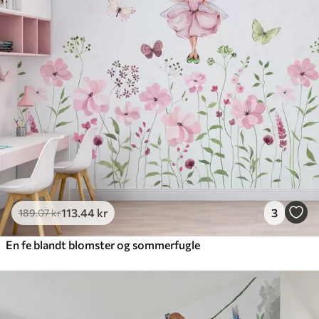
Premium
448
.33
269
.00
kr
/m²
Premium vinyl
516
.67
310
.00
kr
/m²
Peel and Stick
666
.67
400
.00
kr
/m²
113
.44
kr
3
189
.07
kr
En fe blandt blomster og sommerfugle