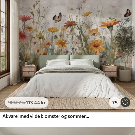
113
.44
kr
75
189
.07
kr
Akvarel med vilde blomster og sommerfugle