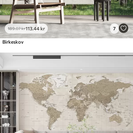
113
.44
kr
7
189
.07
kr
Birkeskov