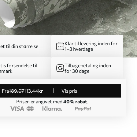
Klar til levering inden for
et til din størrelse
1–3 hverdage
tis forsendelse til
Tilbagebetaling inden
nmark
for 30 dage
fra
189
.07
113
.44
kr
Vis pris
Prisen er angivet med
40% rabat
.