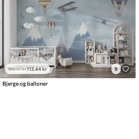
113
.44
kr
9
189
.07
kr
Bjerge og balloner