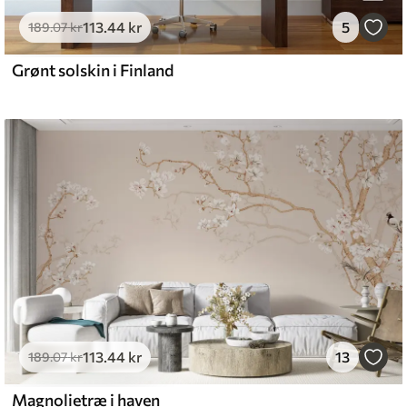
6
.67
400
.00
kr
/m²
113
.44
kr
5
189
.07
kr
Grønt solskin i Finland
113
.44
kr
13
189
.07
kr
Magnolietræ i haven