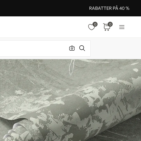
RABATTER PÅ 40 %
0
0