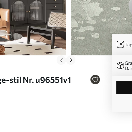
Tap
Gra
Da
e-stil Nr. u96551v1