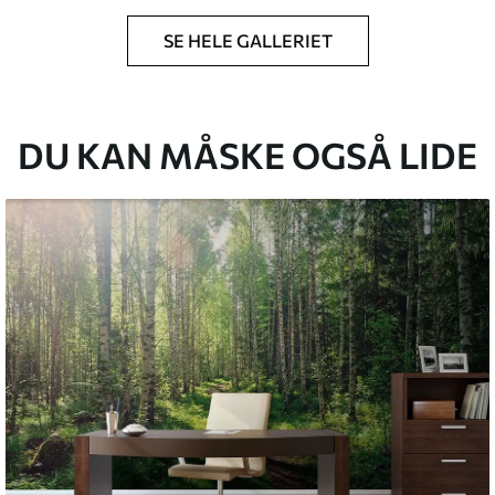
SE HELE GALLERIET
lse, du har angivet, og skæres i identiske
 til 50 cm.
g/eller tapetklæber.
DU KAN MÅSKE OGSÅ LIDE
tigt med en blød svamp. Tapeter med lakfinish
emium
8
.33
269
.00
kr
/m²
l and Stick