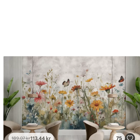
113
.44
kr
75
189
.07
kr