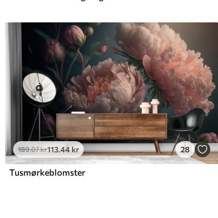
113
.44
kr
28
189
.07
kr
Tusmørkeblomster