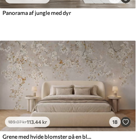
516
.67
66
310
.00
kr
/m²
Panorama af jungle med dyr
113
.44
kr
18
189
.07
kr
Grene med hvide blomster på en blød beige baggrund