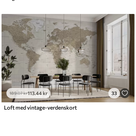
113
.44
kr
33
189
.07
kr
Loft med vintage-verdenskort