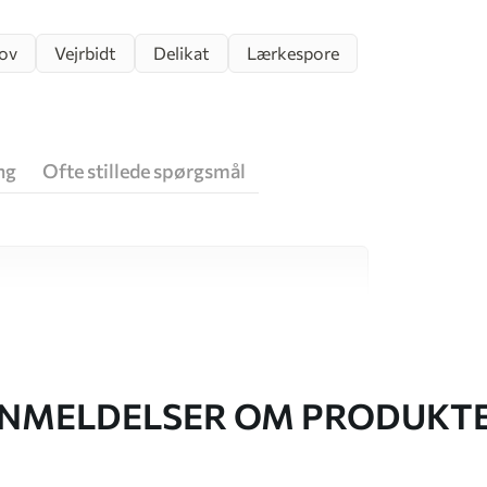
ov
Vejrbidt
Delikat
Lærkespore
ng
Ofte stillede spørgsmål
 høj kvalitet, som hver især passer til
. Du kan få flere oplysninger nedenfor eller
NMELDELSER OM PRODUKT