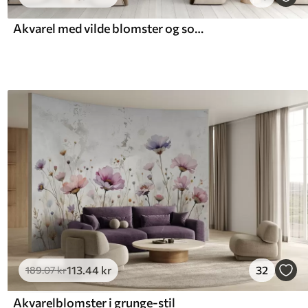
Akvarel med vilde blomster og sommerfugle
113
.44
kr
32
189
.07
kr
Akvarelblomster i grunge-stil