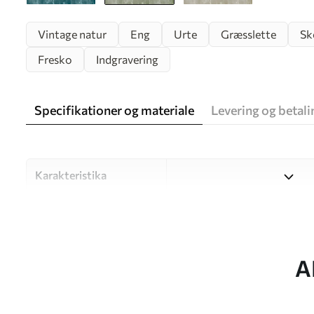
Vintage natur
Eng
Urte
Græsslette
Sk
Fresko
Indgravering
Specifikationer og materiale
Levering og betali
Karakteristika
Materiale
Vælg mellem tre materialer af
forskellige rum og budgetter
under tilpasningsprocessen.
A
Forfatter
UWALLS
Artikel nummer
u96551v1