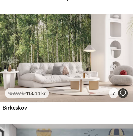
113
.44
kr
7
189
.07
kr
Birkeskov