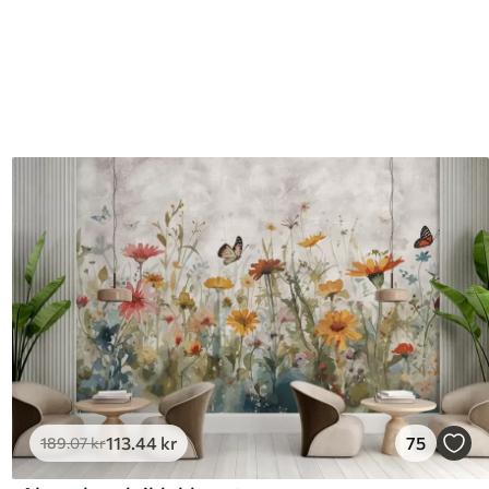
113
.44
kr
75
189
.07
kr