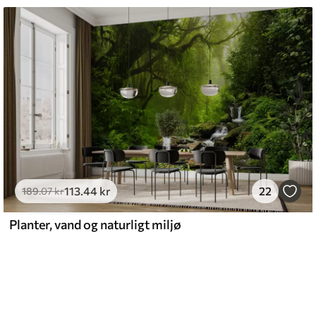
113
.44
kr
22
189
.07
kr
Planter, vand og naturligt miljø