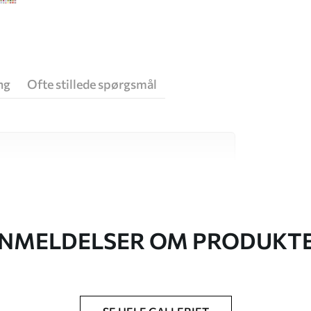
ng
Ofte stillede spørgsmål
 høj kvalitet, som hver især passer til
. Du kan få flere oplysninger nedenfor eller
NMELDELSER OM PRODUKT