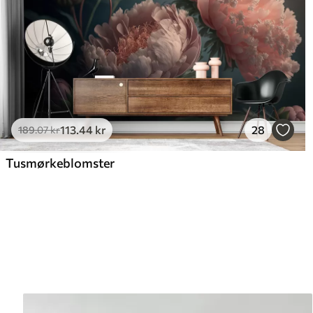
113
.44
kr
28
189
.07
kr
Tusmørkeblomster