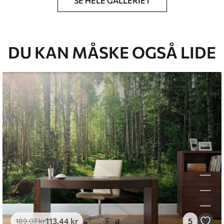
SE HELE GALLERIET
lse, du har angivet, og skæres i identiske
 til 50 cm.
g/eller tapetklæber.
DU KAN MÅSKE OGSÅ LIDE
tigt med en blød svamp. Tapeter med lakfinish
emium
8
.33
269
.00
kr
/m²
l and Stick
6
.67
400
.00
kr
/m²
113
.44
kr
5
189
.07
kr