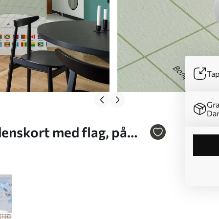
Tap
Gra
Da
denskort med flag, på