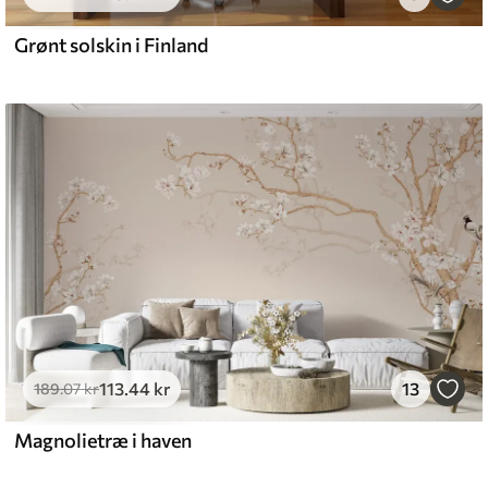
Grønt solskin i Finland
113
.44
kr
13
189
.07
kr
Magnolietræ i haven