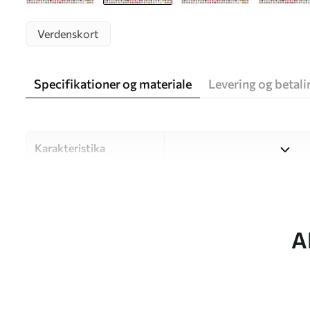
Verdenskort
Specifikationer og materiale
Levering og betali
Karakteristika
Materiale
Vælg mellem tre materialer af
forskellige rum og budgetter
under tilpasningsprocessen.
A
Forfatter
UWALLS
Artikel nummer
c00004ukv1