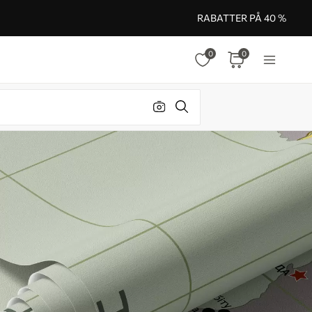
RABATTER PÅ 40 %
0
0