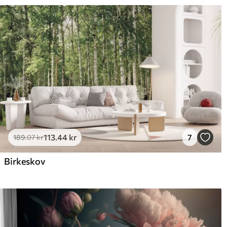
113
.44
kr
7
189
.07
kr
Birkeskov