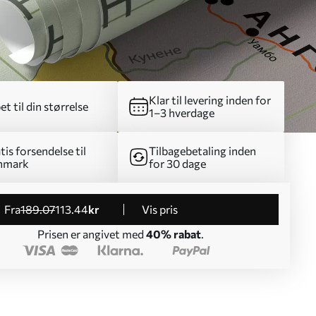
Klar til levering inden for
et til din størrelse
1–3 hverdage
tis forsendelse til
Tilbagebetaling inden
nmark
for 30 dage
fra
189
.07
113
.44
kr
Vis pris
Prisen er angivet med
40% rabat
.