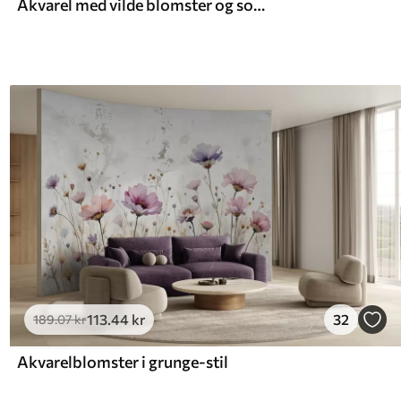
Akvarel med vilde blomster og sommerfugle
113
.44
kr
32
189
.07
kr
Akvarelblomster i grunge-stil