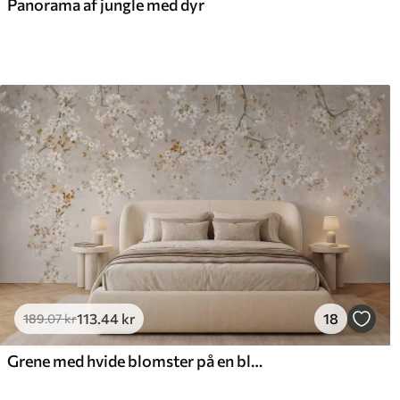
Panorama af jungle med dyr
113
.44
kr
18
189
.07
kr
Grene med hvide blomster på en blød beige baggrund