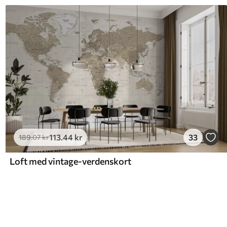
113
.44
kr
33
189
.07
kr
Loft med vintage-verdenskort