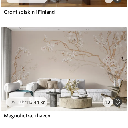
Grønt solskin i Finland
113
.44
kr
13
189
.07
kr
Magnolietræ i haven