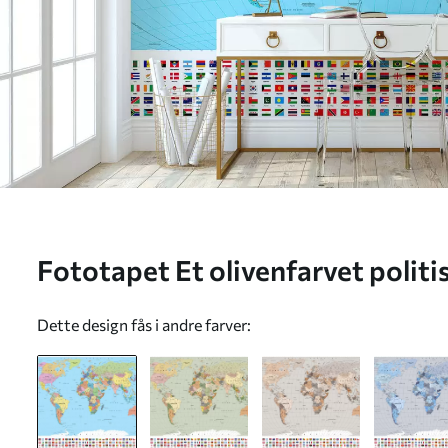
Fototapet Et olivenfarvet politi
på polsk Nr. c00004pl
Dette design fås i andre farver: