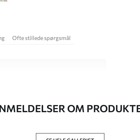
ng
Ofte stillede spørgsmål
 høj kvalitet, som hver især passer til
. Du kan få flere oplysninger nedenfor eller
NMELDELSER OM PRODUKT