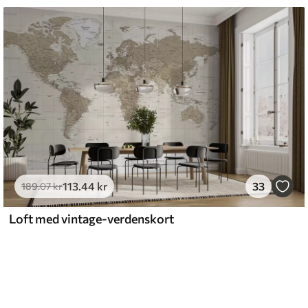
113
.44
kr
33
189
.07
kr
Loft med vintage-verdenskort