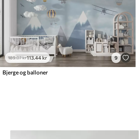
113
.44
kr
9
189
.07
kr
Bjerge og balloner