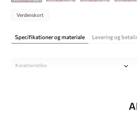
Verdenskort
Specifikationer og materiale
Levering og betali
Karakteristika
Materiale
Vælg mellem tre materialer af
forskellige rum og budgetter
under tilpasningsprocessen.
A
Forfatter
UWALLS
Artikel nummer
c00004pl