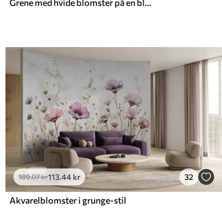
Grene med hvide blomster på en blød beige baggrund
113
.44
kr
32
189
.07
kr
Akvarelblomster i grunge-stil