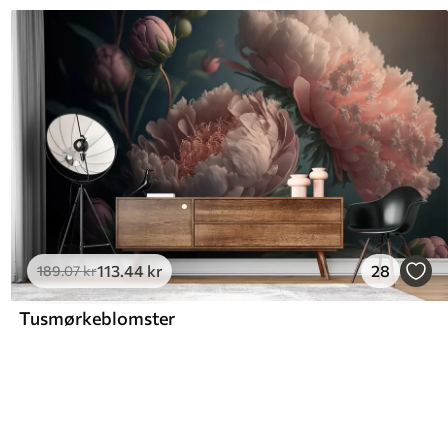
113
.44
kr
28
189
.07
kr
Tusmørkeblomster