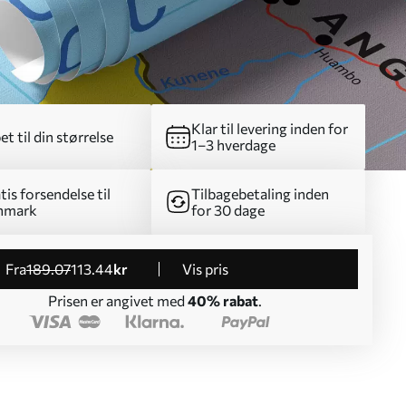
Klar til levering inden for
et til din størrelse
1–3 hverdage
tis forsendelse til
Tilbagebetaling inden
nmark
for 30 dage
fra
189
.07
113
.44
kr
Vis pris
Prisen er angivet med
40% rabat
.