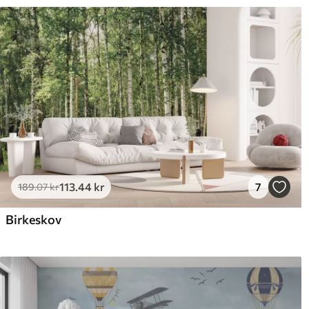
113
.44
kr
7
189
.07
kr
Birkeskov