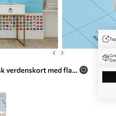
Tap
Gra
Da
sk verdenskort med flag