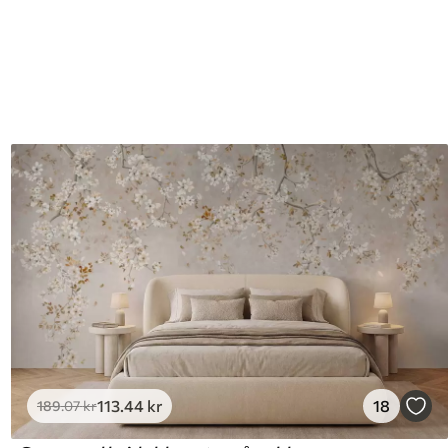
113
.44
kr
18
189
.07
kr