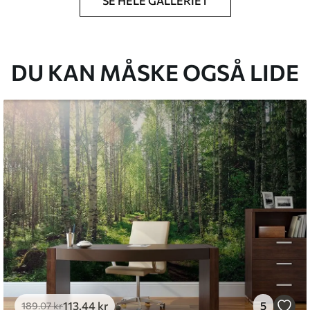
SE HELE GALLERIET
lse, du har angivet, og skæres i identiske
 til 50 cm.
g/eller tapetklæber.
DU KAN MÅSKE OGSÅ LIDE
tigt med en blød svamp. Tapeter med lakfinish
emium
8
.33
269
.00
kr
/m²
l and Stick
6
.67
400
.00
kr
/m²
113
.44
kr
5
189
.07
kr