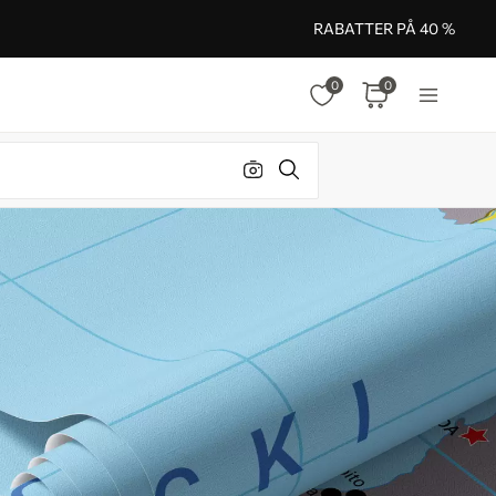
RABATTER PÅ 40 %
0
0