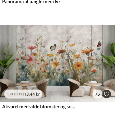
Panorama af jungle med dyr
113
.44
kr
75
189
.07
kr
Akvarel med vilde blomster og sommerfugle