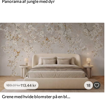
Panorama af jungle med dyr
113
.44
kr
18
189
.07
kr
Grene med hvide blomster på en blød beige baggrund