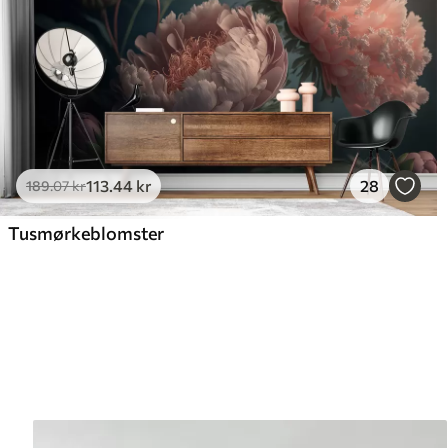
113
.44
kr
28
189
.07
kr
Tusmørkeblomster