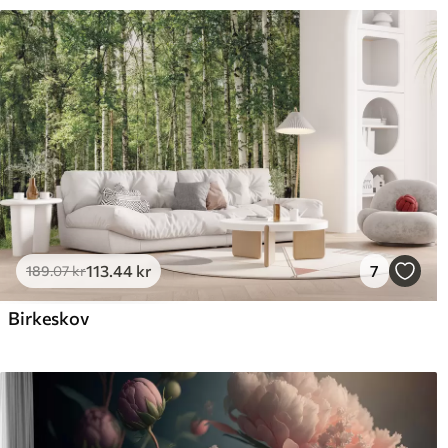
113
.44
kr
7
189
.07
kr
Birkeskov