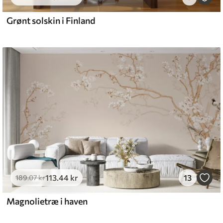
Grønt solskin i Finland
113
.44
kr
13
189
.07
kr
Magnolietræ i haven