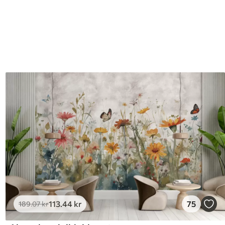
113
.44
kr
75
189
.07
kr