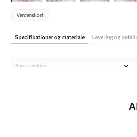
Verdenskort
Specifikationer og materiale
Levering og betali
Karakteristika
Materiale
Vælg mellem tre materialer af
forskellige rum og budgetter
under tilpasningsprocessen.
A
Forfatter
UWALLS
Artikel nummer
c00004fr