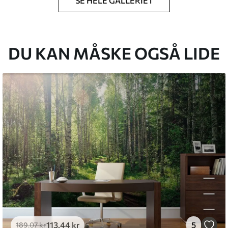
SE HELE GALLERIET
lse, du har angivet, og skæres i identiske
 til 50 cm.
g/eller tapetklæber.
DU KAN MÅSKE OGSÅ LIDE
tigt med en blød svamp. Tapeter med lakfinish
emium
8
.33
269
.00
kr
/m²
l and Stick
6
.67
400
.00
kr
/m²
113
.44
kr
5
189
.07
kr