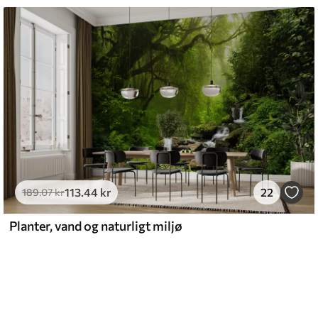
113
.44
kr
22
189
.07
kr
Planter, vand og naturligt miljø