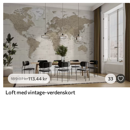
113
.44
kr
33
189
.07
kr
Loft med vintage-verdenskort