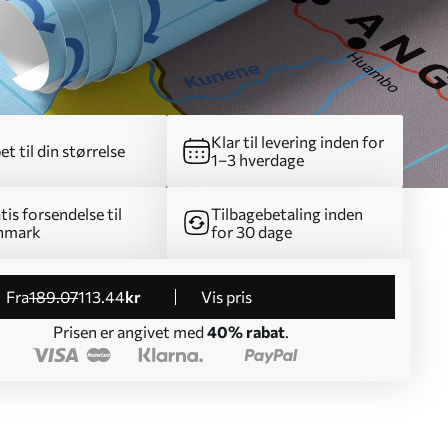
Klar til levering inden for
et til din størrelse
1–3 hverdage
tis forsendelse til
Tilbagebetaling inden
nmark
for 30 dage
fra
189
.07
113
.44
kr
Vis pris
Prisen er angivet med
40% rabat
.