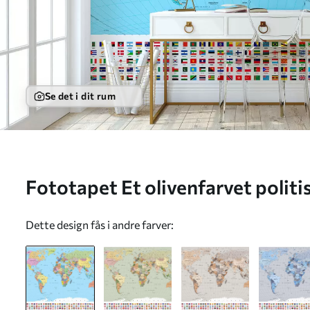
Se det i dit rum
Fototapet Et olivenfarvet politi
på fransk Nr. c00004fr
Dette design fås i andre farver: