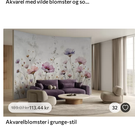
Akvarel med vilde blomster og sommerfugle
113
.44
kr
32
189
.07
kr
Akvarelblomster i grunge-stil