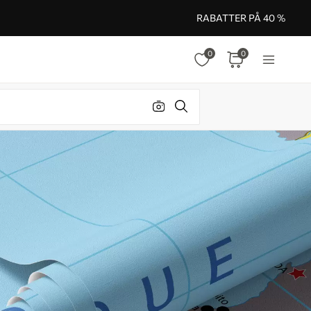
RABATTER PÅ 40 %
0
0