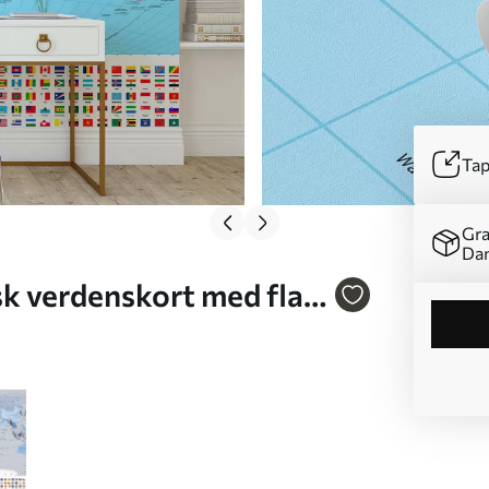
Tap
Gra
Da
sk verdenskort med flag,