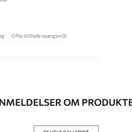
ng
Ofte stillede spørgsmål
 høj kvalitet, som hver især passer til
. Du kan få flere oplysninger nedenfor eller
NMELDELSER OM PRODUKT