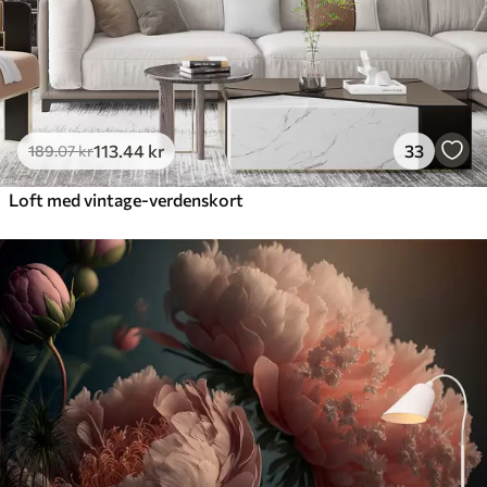
113
.44
kr
33
189
.07
kr
Loft med vintage-verdenskort