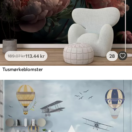
113
.44
kr
28
189
.07
kr
Tusmørkeblomster