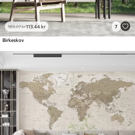
113
.44
kr
7
189
.07
kr
Birkeskov