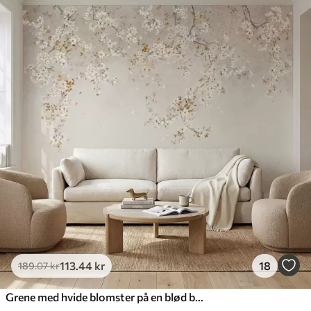
113
.44
kr
18
189
.07
kr
Grene med hvide blomster på en blød beige baggrund