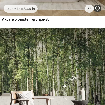
113
.44
kr
32
189
.07
kr
Akvarelblomster i grunge-stil