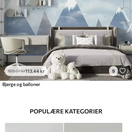
113
.44
kr
9
189
.07
kr
Bjerge og balloner
POPULÆRE KATEGORIER