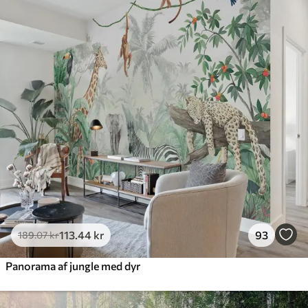
385
.83
231
.50
kr
/m²
Premium
448
.33
269
.00
kr
/m²
Premium vinyl
516
.67
310
.00
kr
/m²
Peel and Stick
666
.67
400
.00
kr
/m²
113
.44
kr
93
189
.07
kr
Panorama af jungle med dyr