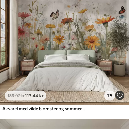
113
.44
kr
75
189
.07
kr
Akvarel med vilde blomster og sommerfugle