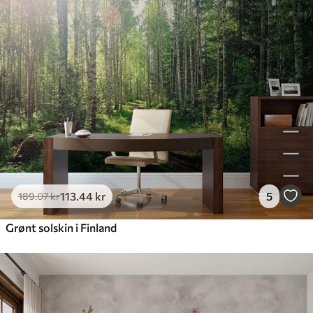
113
.44
kr
5
189
.07
kr
Grønt solskin i Finland