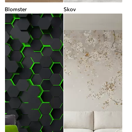
Blomster
Skov