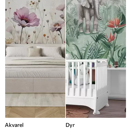
Akvarel
Dyr