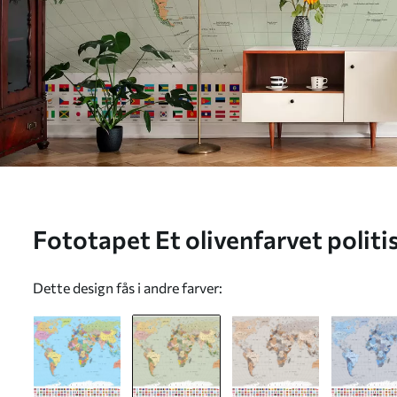
Fototapet Et olivenfarvet politi
med flag, på engelsk Nr. c0000
Dette design fås i andre farver: