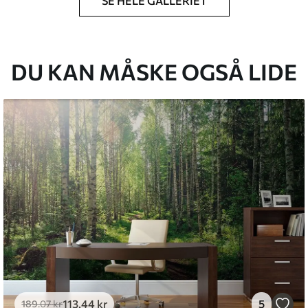
SE HELE GALLERIET
lse, du har angivet, og skæres i identiske
 til 50 cm.
g/eller tapetklæber.
DU KAN MÅSKE OGSÅ LIDE
tigt med en blød svamp. Tapeter med lakfinish
emium
8
.33
269
.00
kr
/m²
l and Stick
6
.67
400
.00
kr
/m²
113
.44
kr
5
189
.07
kr