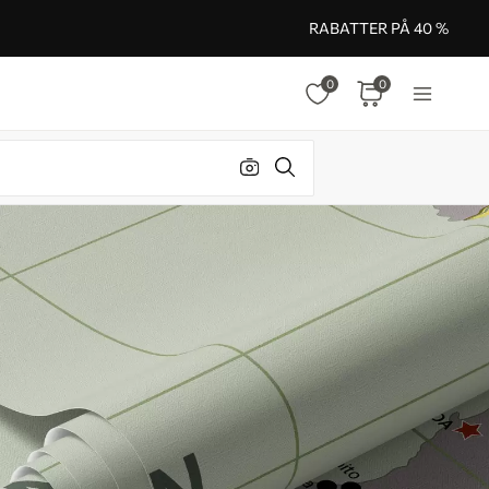
RABATTER PÅ 40 %
0
0