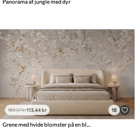
Panorama af jungle med dyr
113
.44
kr
18
189
.07
kr
Grene med hvide blomster på en blød beige baggrund