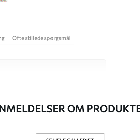
ng
Ofte stillede spørgsmål
 høj kvalitet, som hver især passer til
. Du kan få flere oplysninger nedenfor eller
NMELDELSER OM PRODUKT