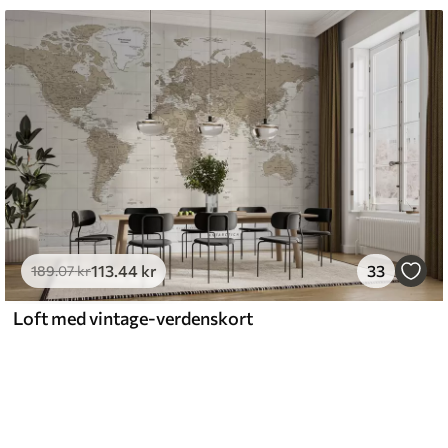
113
.44
kr
33
189
.07
kr
Loft med vintage-verdenskort