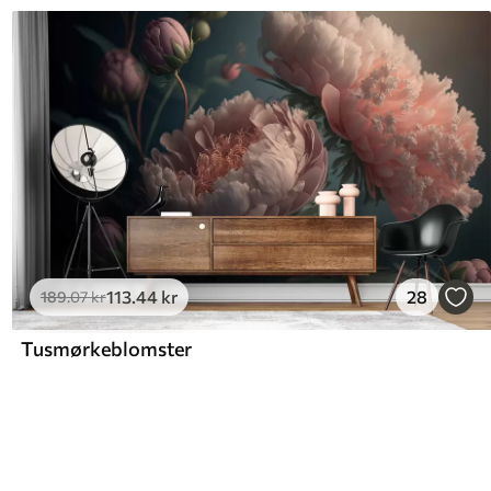
113
.44
kr
28
189
.07
kr
Tusmørkeblomster