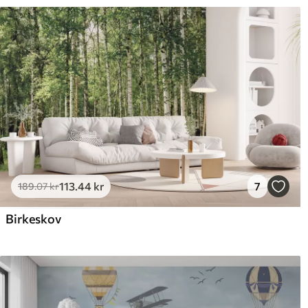
113
.44
kr
7
189
.07
kr
Birkeskov