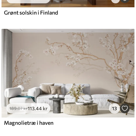
Grønt solskin i Finland
113
.44
kr
13
189
.07
kr
Magnolietræ i haven