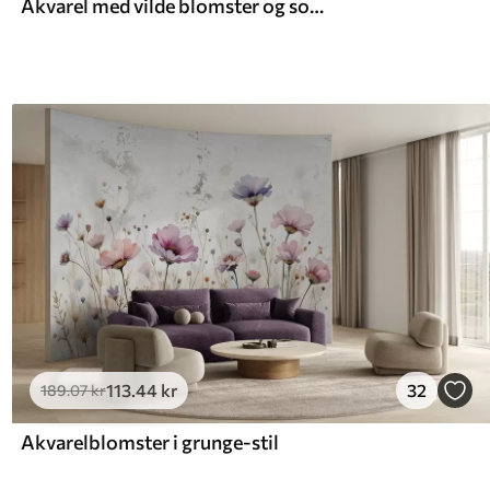
Akvarel med vilde blomster og sommerfugle
113
.44
kr
32
189
.07
kr
Akvarelblomster i grunge-stil