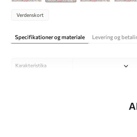
Verdenskort
Specifikationer og materiale
Levering og betali
Karakteristika
Materiale
Vælg mellem tre materialer af
forskellige rum og budgetter
under tilpasningsprocessen.
A
Forfatter
UWALLS
Artikel nummer
c00004env1