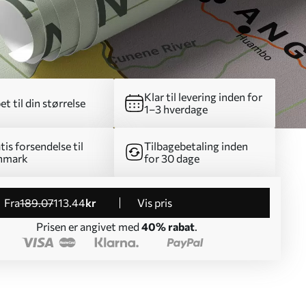
Klar til levering inden for
et til din størrelse
1–3 hverdage
tis forsendelse til
Tilbagebetaling inden
nmark
for 30 dage
fra
189
.07
113
.44
kr
Vis pris
Prisen er angivet med
40% rabat
.