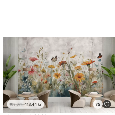
113
.44
kr
75
189
.07
kr