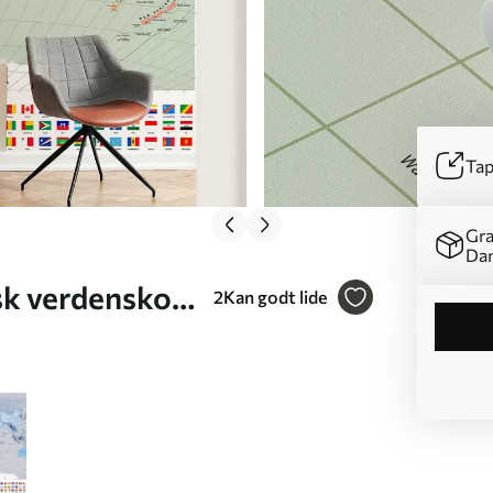
Tap
Gra
Da
sk verdenskort
2
Kan godt lide
4env1