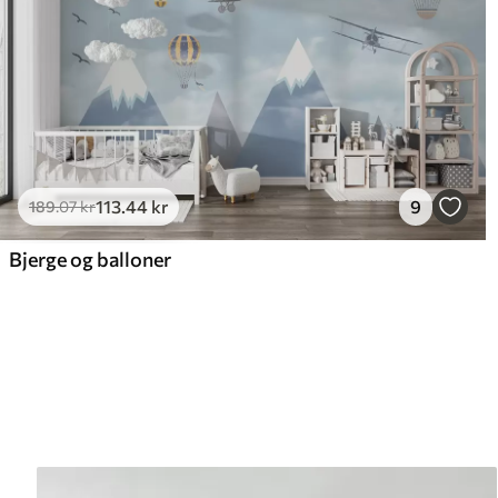
113
.44
kr
9
189
.07
kr
Bjerge og balloner