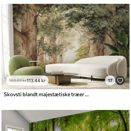
emium
8
.33
269
.00
kr
/m²
113
.44
kr
17
l and Stick
189
.07
kr
6
.67
400
.00
kr
/m²
Skovsti blandt majestætiske træer i akvarelstil