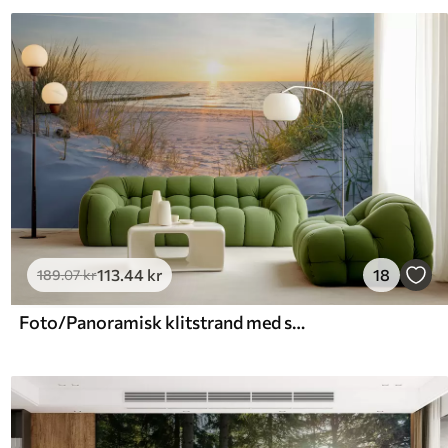
113
.44
kr
18
189
.07
kr
Foto/Panoramisk klitstrand med solnedgang