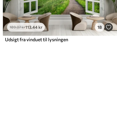
113
.44
kr
18
189
.07
kr
Udsigt fra vinduet til lysningen