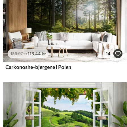
113
.44
kr
14
189
.07
kr
Carkonoshe-bjergene i Polen