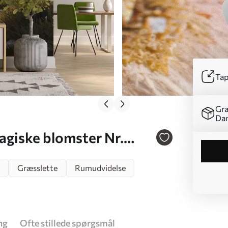
Tap
Gra
Da
giske blomster Nr.
Græsslette
Rumudvidelse
ng
Ofte stillede spørgsmål