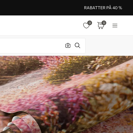
RABATTER PÅ 40 %
0
0