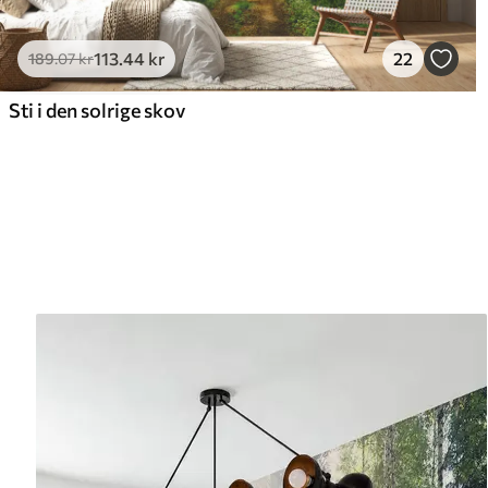
113
.44
kr
22
189
.07
kr
Sti i den solrige skov