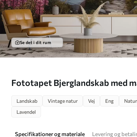
Se det i dit rum
Fototapet Bjerglandskab med ma
u96210
Landskab
Vintage natur
Vej
Eng
Natur
Lavendel
Specifikationer og materiale
Levering og betali