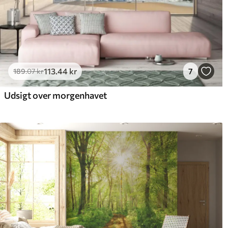
113
.44
kr
7
189
.07
kr
Udsigt over morgenhavet