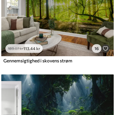
113
.44
kr
16
189
.07
kr
Gennemsigtighed i skovens strøm