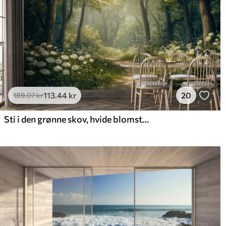
113
.44
kr
20
189
.07
kr
Sti i den grønne skov, hvide blomster, sollys, tegning i akrylstil