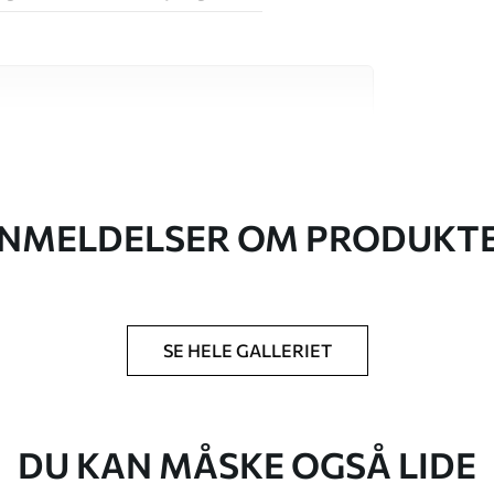
 høj kvalitet, som hver især passer til
. Du kan få flere oplysninger nedenfor eller
NMELDELSER OM PRODUKT
SE HELE GALLERIET
lse, du har angivet, og skæres i identiske
 til 50 cm.
g/eller tapetklæber.
DU KAN MÅSKE OGSÅ LIDE
tigt med en blød svamp. Tapeter med lakfinish