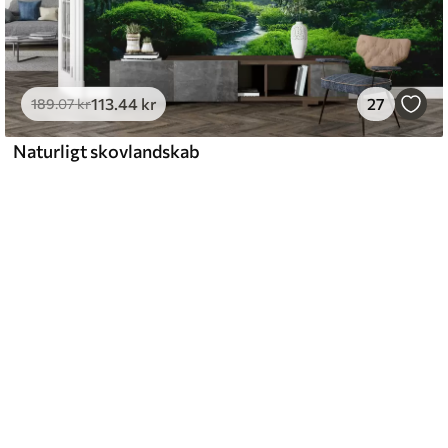
113
.44
kr
27
189
.07
kr
Naturligt skovlandskab