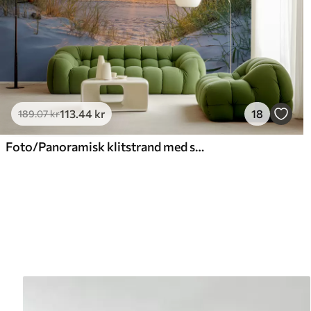
113
.44
kr
18
189
.07
kr
Foto/Panoramisk klitstrand med solnedgang