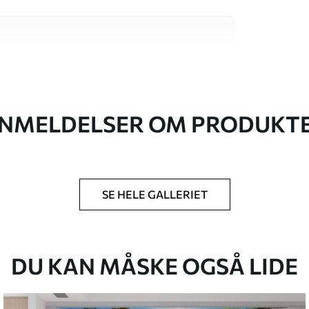
 høj kvalitet, som hver især passer til
. Du kan få flere oplysninger nedenfor eller
NMELDELSER OM PRODUKT
SE HELE GALLERIET
lse, du har angivet, og skæres i identiske
 til 50 cm.
DU KAN MÅSKE OGSÅ LIDE
g/eller tapetklæber.