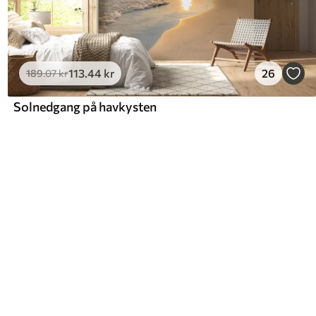
113
.44
kr
26
189
.07
kr
Solnedgang på havkysten