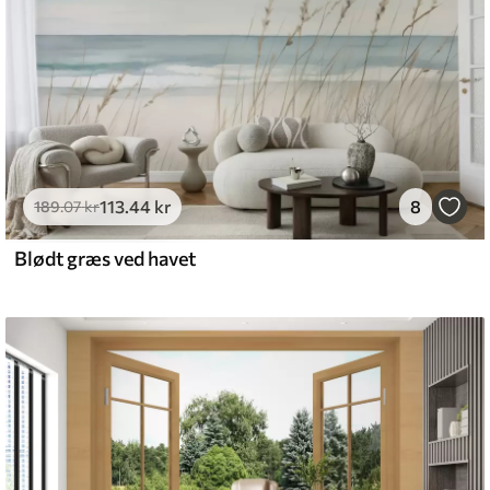
113
.44
kr
8
189
.07
kr
Blødt græs ved havet