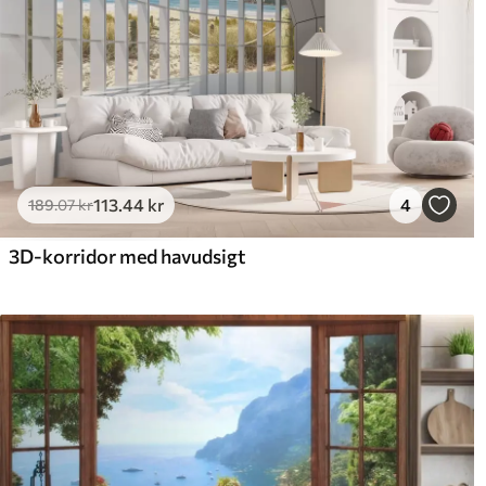
113
.44
kr
4
189
.07
kr
3D-korridor med havudsigt