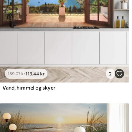
113
.44
kr
2
189
.07
kr
Vand, himmel og skyer