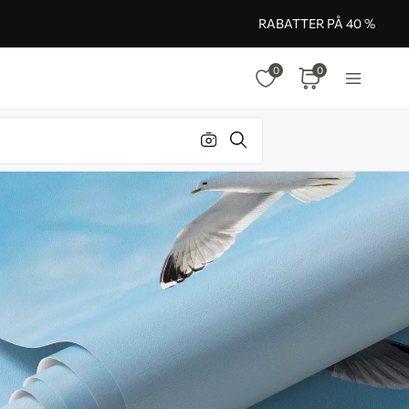
RABATTER PÅ 40 %
0
0