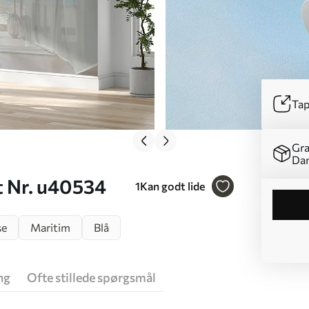
Tap
Gra
Da
t Nr. u40534
1
Kan godt lide
se
Maritim
Blå
ng
Ofte stillede spørgsmål