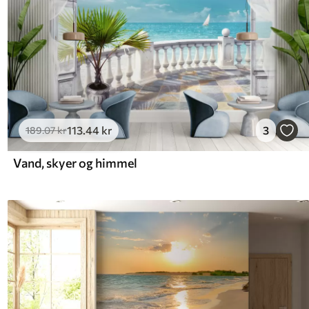
113
.44
kr
3
189
.07
kr
Vand, skyer og himmel