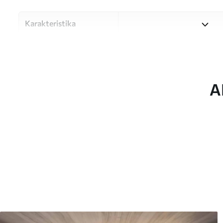
Karakteristika
Materiale
Vælg mellem tre materialer af
forskellige rum og budgetter
under tilpasningsprocessen.
A
Forfatter
UWALLS
Artikel nummer
u40534
Efterbehandling
Halvmat.
Produktion
Billedet printes i den større
strimler med en bredde på op
Derudover
Du kan tilføje en lakering o