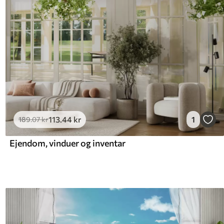
113
.44
kr
1
189
.07
kr
Ejendom, vinduer og inventar