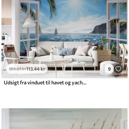
tigt med en blød svamp. Tapeter med lakfinish
emium
8
.33
269
.00
kr
/m²
113
.44
kr
9
189
.07
kr
Udsigt fra vinduet til havet og yachten
l and Stick
6
.67
400
.00
kr
/m²