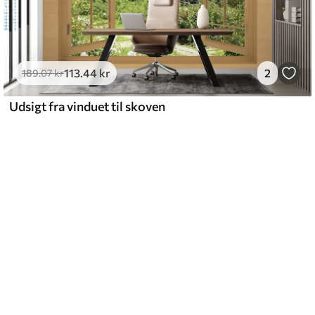
113
.44
kr
2
189
.07
kr
Udsigt fra vinduet til skoven