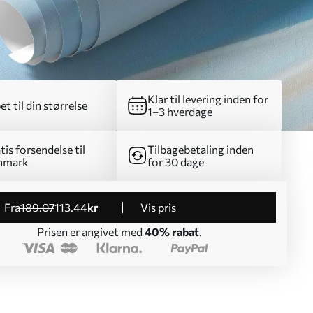
Klar til levering inden for
et til din størrelse
1–3 hverdage
tis forsendelse til
Tilbagebetaling inden
nmark
for 30 dage
fra
189
.07
113
.44
kr
Vis pris
Prisen er angivet med
40% rabat
.