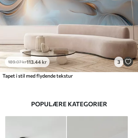
113
.44
kr
3
189
.07
kr
Tapet i stil med flydende tekstur
POPULÆRE KATEGORIER