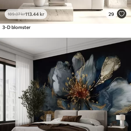
113
.44
kr
29
189
.07
kr
3-D blomster