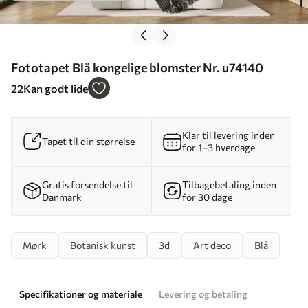
Fototapet Blå kongelige blomster Nr. u74140
22
Kan godt lide
Klar til levering inden
Tapet til din størrelse
for 1–3 hverdage
Gratis forsendelse til
Tilbagebetaling inden
Danmark
for 30 dage
Mørk
Botanisk kunst
3d
Art deco
Blå
Specifikationer og materiale
Levering og betaling