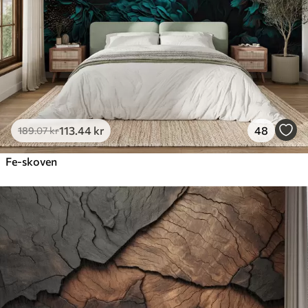
Premium vinyl
516
.67
310
.00
kr
/m²
Peel and Stick
666
.67
400
.00
kr
/m²
113
.44
kr
48
189
.07
kr
Fe-skoven