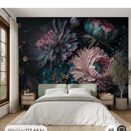
113
.44
kr
48
189
.07
kr