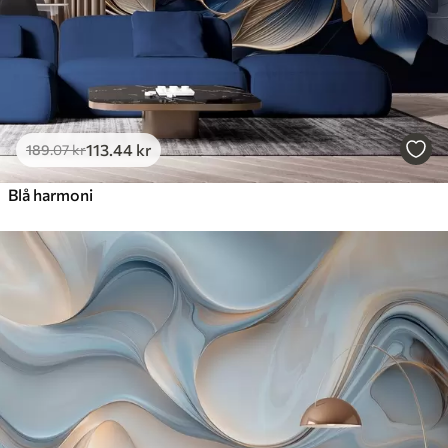
113
.44
kr
189
.07
kr
Blå harmoni