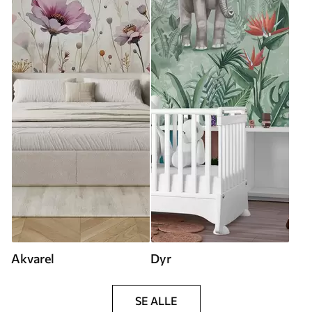
Akvarel
Dyr
SE ALLE