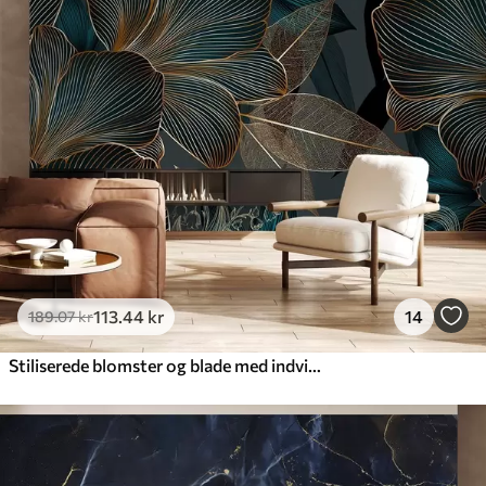
113
.44
kr
14
189
.07
kr
Stiliserede blomster og blade med indviklet stregarbejde i blågrønne og gule nuancer på mørk baggrund