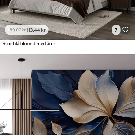
113
.44
kr
7
189
.07
kr
Stor blå blomst med årer