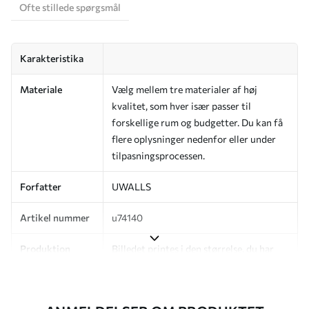
Ofte stillede spørgsmål
Karakteristika
Materiale
Vælg mellem tre materialer af høj
kvalitet, som hver især passer til
forskellige rum og budgetter. Du kan få
flere oplysninger nedenfor eller under
tilpasningsprocessen.
Forfatter
UWALLS
Artikel nummer
u74140
Produktion
Billedet printes i den størrelse, du har
angivet, og skæres i identiske strimler
med en bredde på op til 50 cm.