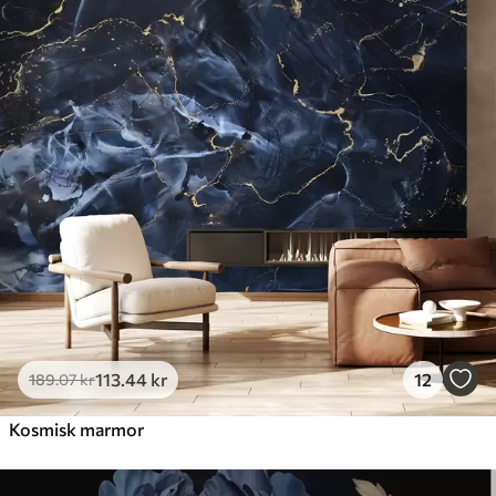
113
.44
kr
12
189
.07
kr
Kosmisk marmor