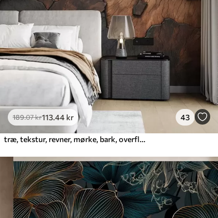
113
.44
kr
43
189
.07
kr
træ, tekstur, revner, mørke, bark, overflade