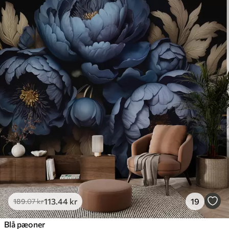
113
.44
kr
19
189
.07
kr
Blå pæoner