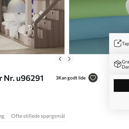
Tap
Gra
Da
r Nr. u96291
3
Kan godt lide
ng
Ofte stillede spørgsmål