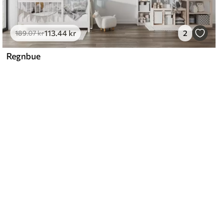
113
.44
kr
2
189
.07
kr
Regnbue