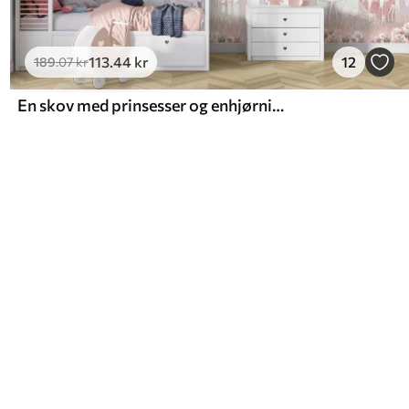
113
.44
kr
12
189
.07
kr
En skov med prinsesser og enhjørninger