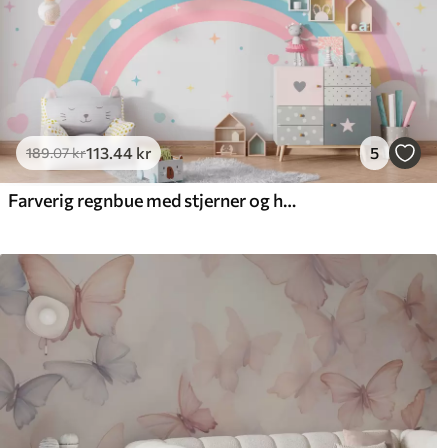
113
.44
kr
5
189
.07
kr
Farverig regnbue med stjerner og hjerter skandinavisk stil