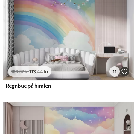
113
.44
kr
11
189
.07
kr
Regnbue på himlen