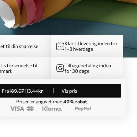
Klar til levering inden for
et til din størrelse
1–3 hverdage
tis forsendelse til
Tilbagebetaling inden
nmark
for 30 dage
fra
189
.07
113
.44
kr
Vis pris
Prisen er angivet med
40% rabat
.