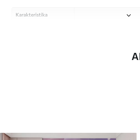
Karakteristika
Materiale
Vælg mellem tre materialer af
forskellige rum og budgetter
under tilpasningsprocessen.
A
Forfatter
UWALLS
Artikel nummer
u96291
Produktion
Billedet printes i den større
strimler med en bredde på op
Derudover
Du kan tilføje en lakering o
Rengøring
Tapetet kan rengøres forsig
kan rengøres med vand.