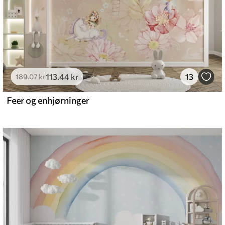
113
.44
kr
13
189
.07
kr
Feer og enhjørninger