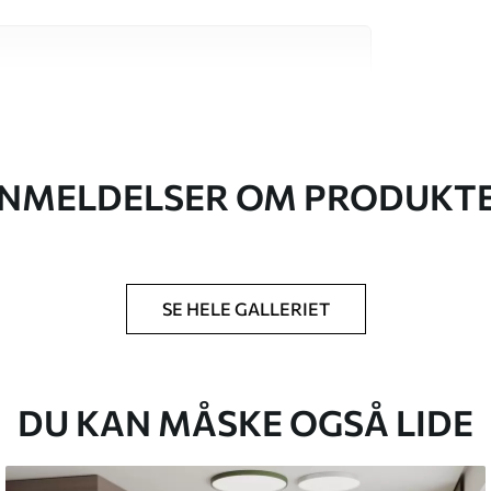
 høj kvalitet, som hver især passer til
. Du kan få flere oplysninger nedenfor eller
NMELDELSER OM PRODUKT
SE HELE GALLERIET
lse, du har angivet, og skæres i identiske
 til 50 cm.
g/eller tapetklæber.
DU KAN MÅSKE OGSÅ LIDE
tigt med en blød svamp. Tapeter med lakfinish