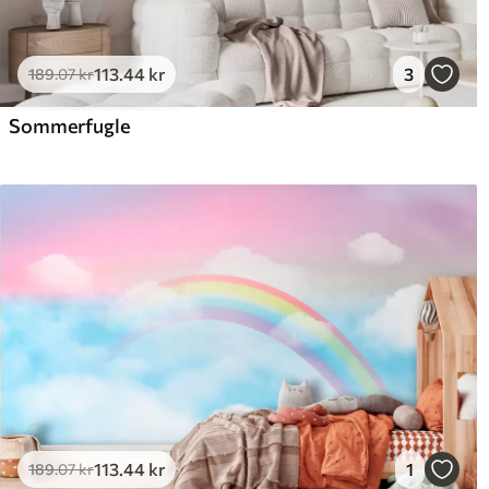
113
.44
kr
3
189
.07
kr
Sommerfugle
113
.44
kr
1
189
.07
kr