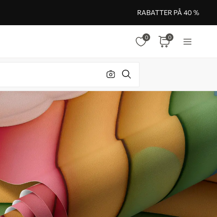
RABATTER PÅ 40 %
0
0