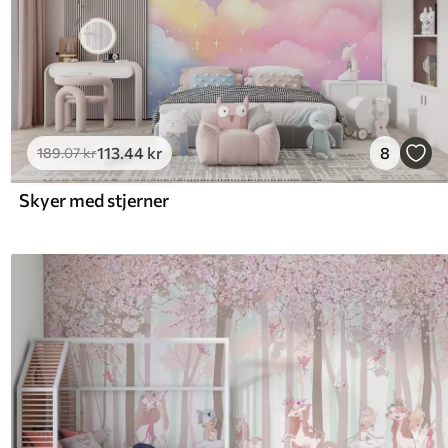
113
.44
kr
8
189
.07
kr
Skyer med stjerner