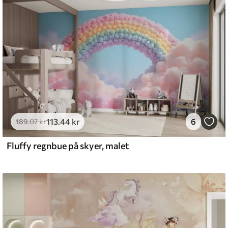
emium
8
.33
269
.00
kr
/m²
113
.44
kr
6
l and Stick
189
.07
kr
6
.67
400
.00
kr
/m²
Fluffy regnbue på skyer, malet