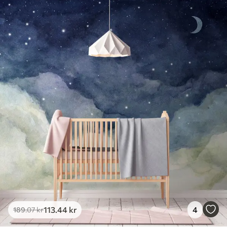
113
.44
kr
4
189
.07
kr