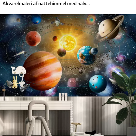
Akvarelmaleri af nattehimmel med halvmåne og skinnende stjerner