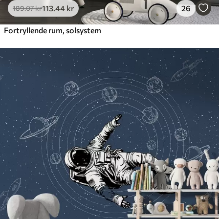
113
.44
kr
26
189
.07
kr
Fortryllende rum, solsystem