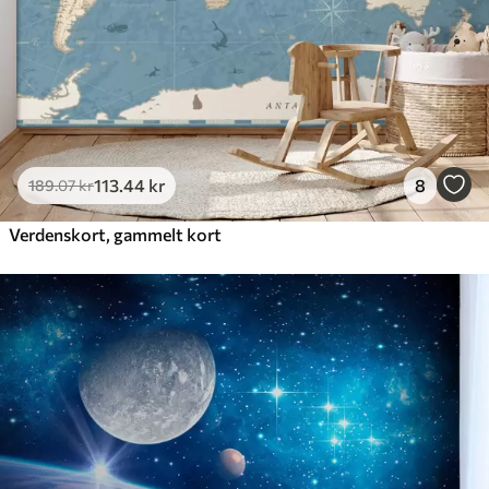
113
.44
kr
8
189
.07
kr
Verdenskort, gammelt kort