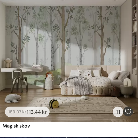
113
.44
kr
11
189
.07
kr
Magisk skov