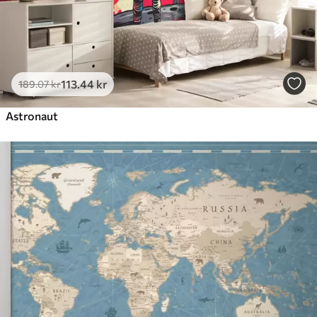
113
.44
kr
189
.07
kr
Astronaut