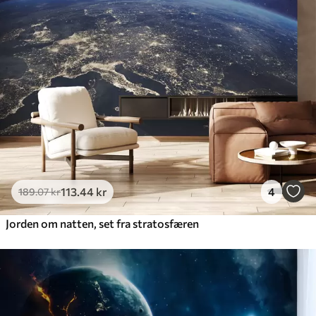
113
.44
kr
4
189
.07
kr
Jorden om natten, set fra stratosfæren