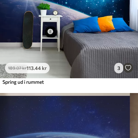
113
.44
kr
3
189
.07
kr
Spring ud i rummet