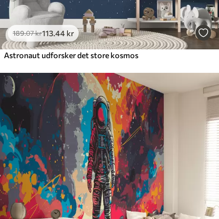
113
.44
kr
189
.07
kr
Astronaut udforsker det store kosmos