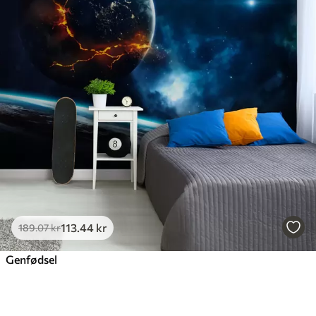
113
.44
kr
189
.07
kr
Genfødsel