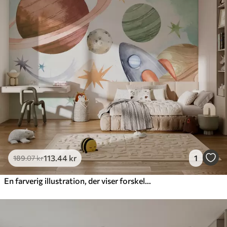
Premium
448
.33
269
.00
kr
/m²
Premium vinyl
516
.67
310
.00
kr
/m²
Peel and Stick
666
.67
400
.00
kr
/m²
113
.44
kr
1
189
.07
kr
En farverig illustration, der viser forskellige planeter og rumfarve