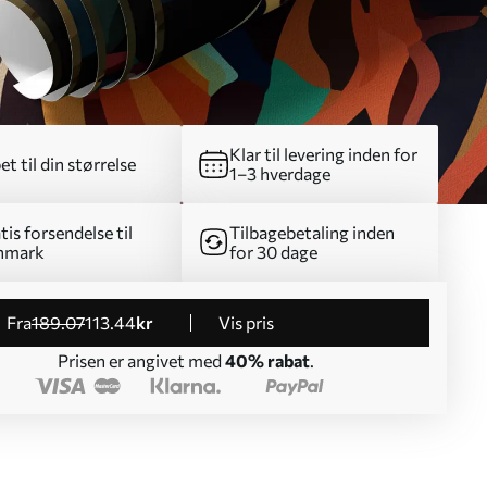
Klar til levering inden for
et til din størrelse
1–3 hverdage
tis forsendelse til
Tilbagebetaling inden
nmark
for 30 dage
fra
189
.07
113
.44
kr
Vis pris
Prisen er angivet med
40% rabat
.