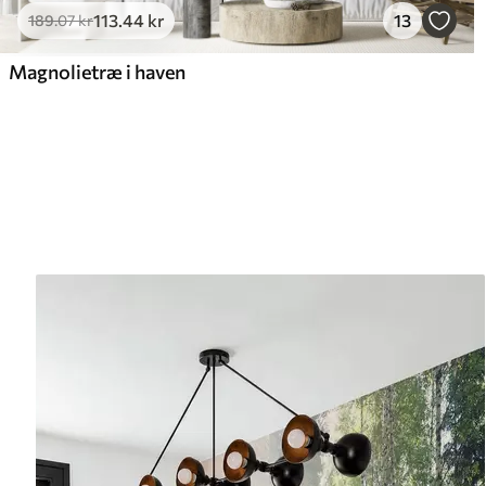
113
.44
kr
13
189
.07
kr
Magnolietræ i haven