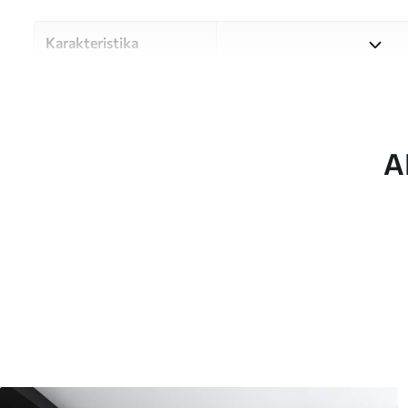
Karakteristika
Materiale
Vælg mellem tre materialer af
forskellige rum og budgetter
under tilpasningsprocessen.
A
Forfatter
UWALLS
Artikel nummer
u98185
Produktion
Billedet printes i den større
strimler med en bredde på op
Derudover
Du kan tilføje en lakering o
Rengøring
Tapetet kan rengøres forsig
kan rengøres med vand.