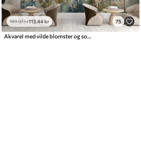
113
.44
kr
75
189
.07
kr
Akvarel med vilde blomster og sommerfugle