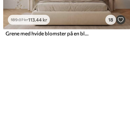
113
.44
kr
18
189
.07
kr
Grene med hvide blomster på en blød beige baggrund