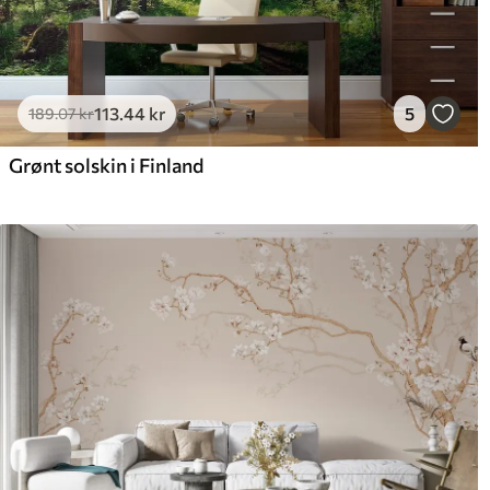
113
.44
kr
5
189
.07
kr
Grønt solskin i Finland