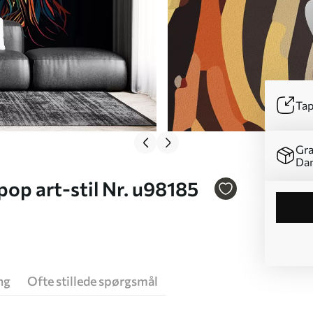
Tap
Gra
Da
pop art-stil Nr. u98185
ng
Ofte stillede spørgsmål