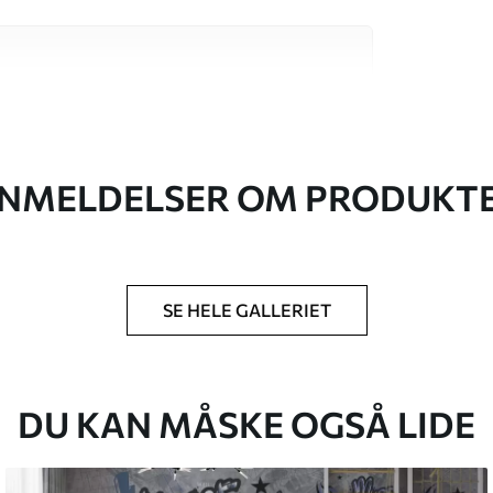
 høj kvalitet, som hver især passer til
. Du kan få flere oplysninger nedenfor eller
NMELDELSER OM PRODUKT
SE HELE GALLERIET
lse, du har angivet, og skæres i identiske
 til 50 cm.
g/eller tapetklæber.
DU KAN MÅSKE OGSÅ LIDE
tigt med en blød svamp. Tapeter med lakfinish