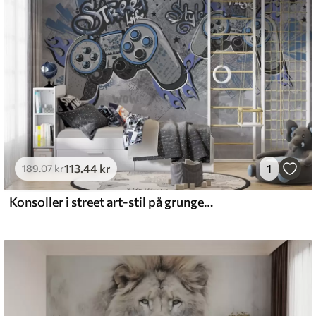
emium
8
.33
269
.00
kr
/m²
113
.44
kr
1
l and Stick
189
.07
kr
6
.67
400
.00
kr
/m²
Konsoller i street art-stil på grunge-væggen