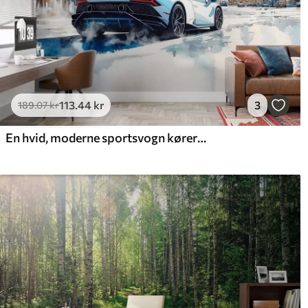
113
.44
kr
3
189
.07
kr
En hvid, moderne sportsvogn kører om kap på en baggrund af palmer og skyskrabere i fri akvarelteknik