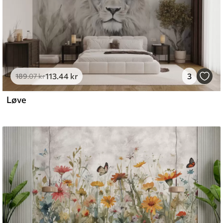
113
.44
kr
3
189
.07
kr
Løve