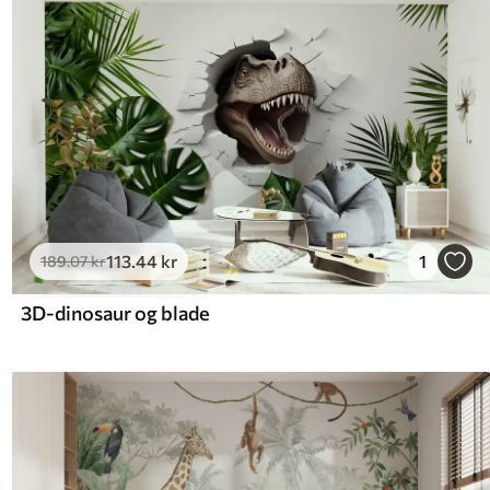
113
.44
kr
1
189
.07
kr
3D-dinosaur og blade