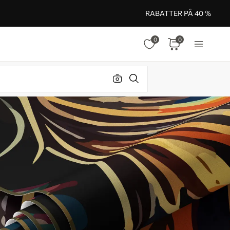
RABATTER PÅ 40 %
0
0