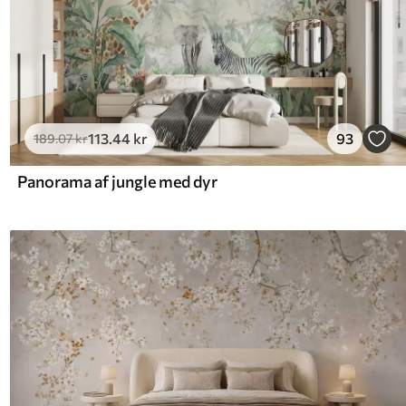
113
.44
kr
93
189
.07
kr
Panorama af jungle med dyr