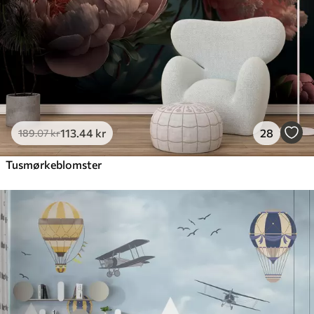
113
.44
kr
28
189
.07
kr
Tusmørkeblomster