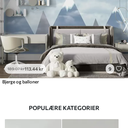
113
.44
kr
9
189
.07
kr
Bjerge og balloner
POPULÆRE KATEGORIER