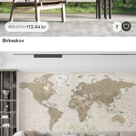
113
.44
kr
7
189
.07
kr
Birkeskov