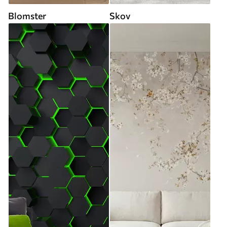
Blomster
Skov