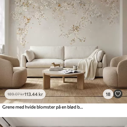
113
.44
kr
18
189
.07
kr
Grene med hvide blomster på en blød beige baggrund