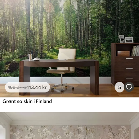
113
.44
kr
5
189
.07
kr
Grønt solskin i Finland