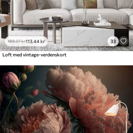
113
.44
kr
33
189
.07
kr
Loft med vintage-verdenskort