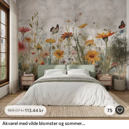
113
.44
kr
75
189
.07
kr
Akvarel med vilde blomster og sommerfugle