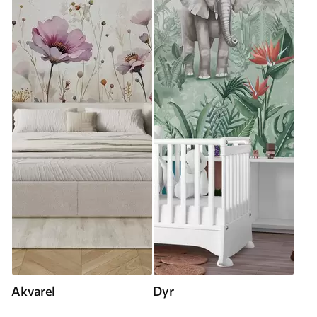
Akvarel
Dyr