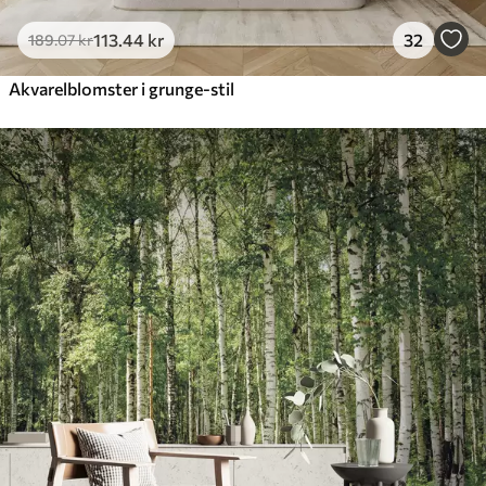
113
.44
kr
32
189
.07
kr
Akvarelblomster i grunge-stil