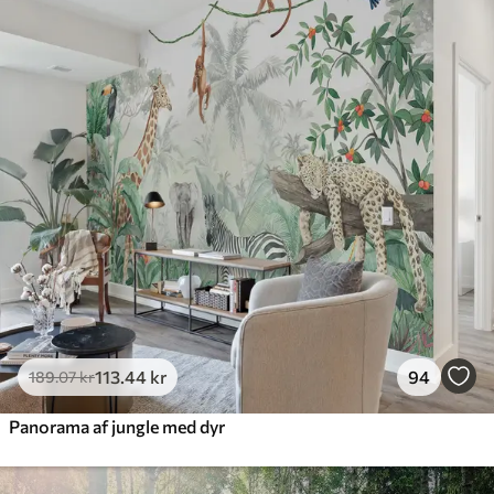
385
.83
231
.50
kr
/m²
Premium
448
.33
269
.00
kr
/m²
Premium vinyl
516
.67
310
.00
kr
/m²
Peel and Stick
666
.67
400
.00
kr
/m²
113
.44
kr
94
189
.07
kr
Panorama af jungle med dyr