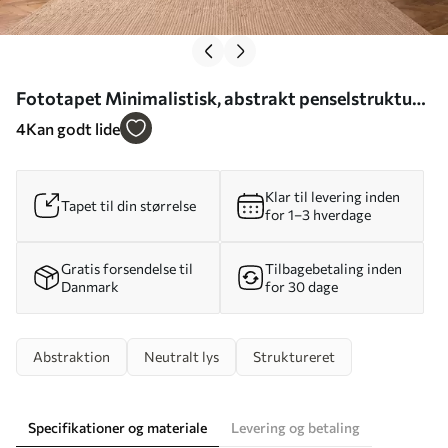
Fototapet Minimalistisk, abstrakt penselstruktur i
beige nuancer Nr. w05160
4
Kan godt lide
Klar til levering inden
Tapet til din størrelse
for 1–3 hverdage
Gratis forsendelse til
Tilbagebetaling inden
Danmark
for 30 dage
Abstraktion
Neutralt lys
Struktureret
Specifikationer og materiale
Levering og betaling