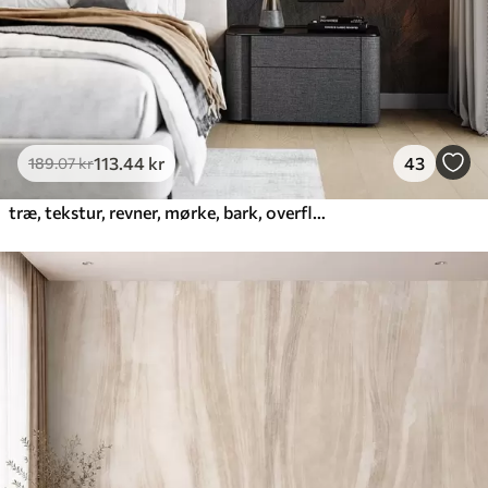
113
.44
kr
43
189
.07
kr
træ, tekstur, revner, mørke, bark, overflade