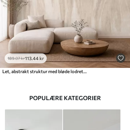
113
.44
kr
189
.07
kr
Let, abstrakt struktur med bløde lodrette overgange i cremede nuancer
POPULÆRE KATEGORIER