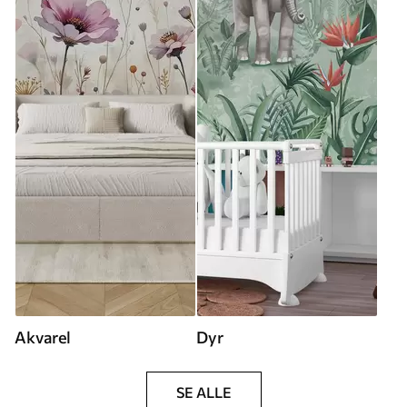
Akvarel
Dyr
SE ALLE