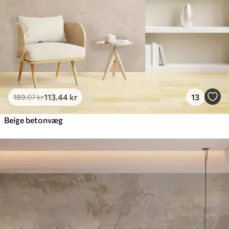
Premium vinyl
516
.67
310
.00
kr
/m²
Peel and Stick
666
.67
400
.00
kr
/m²
113
.44
kr
13
189
.07
kr
Beige betonvæg