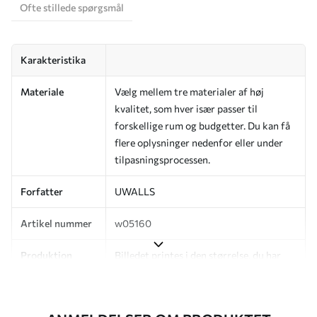
Ofte stillede spørgsmål
Karakteristika
Materiale
Vælg mellem tre materialer af høj
kvalitet, som hver især passer til
forskellige rum og budgetter. Du kan få
flere oplysninger nedenfor eller under
tilpasningsprocessen.
Forfatter
UWALLS
Artikel nummer
w05160
Produktion
Billedet printes i den størrelse, du har
angivet, og skæres i identiske strimler
med en bredde på op til 50 cm.