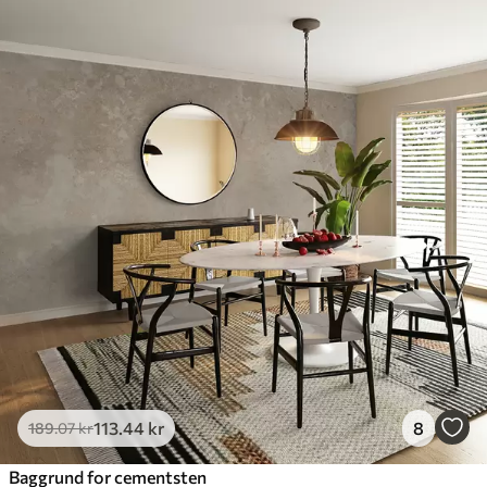
113
.44
kr
8
189
.07
kr
Baggrund for cementsten