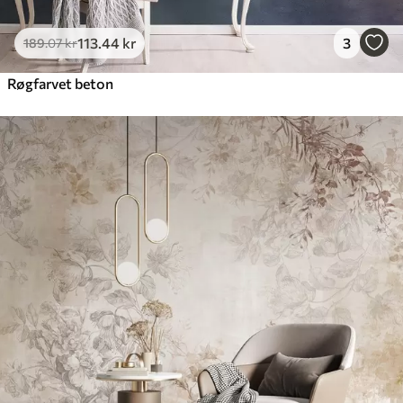
113
.44
kr
3
189
.07
kr
Røgfarvet beton