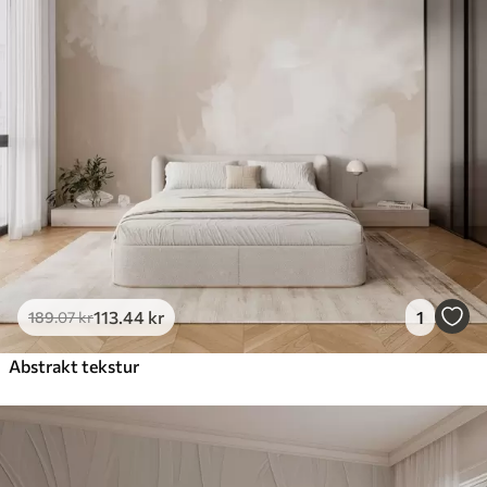
113
.44
kr
1
189
.07
kr
Abstrakt tekstur