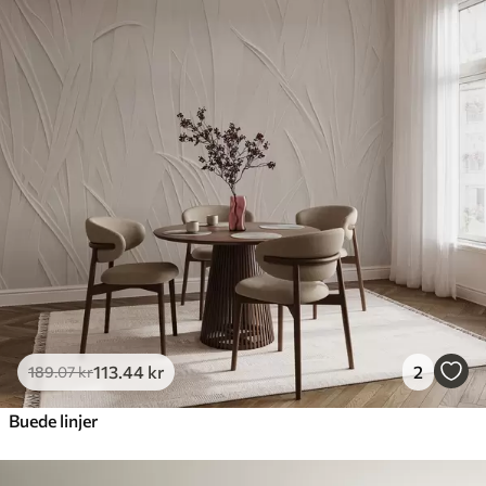
113
.44
kr
2
189
.07
kr
Buede linjer