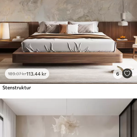
113
.44
kr
6
189
.07
kr
Stenstruktur