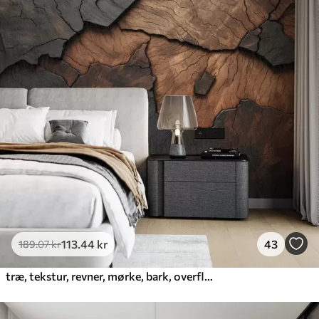
113
.44
kr
43
189
.07
kr
træ, tekstur, revner, mørke, bark, overflade