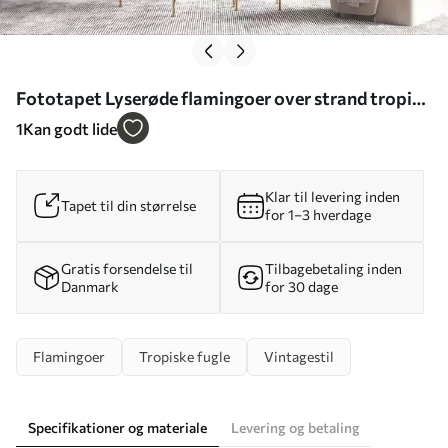
Fototapet Lyserøde flamingoer over strand tropisk
jungle og hav Nr. u97457
1
Kan godt lide
Klar til levering inden
Tapet til din størrelse
for 1–3 hverdage
Gratis forsendelse til
Tilbagebetaling inden
Danmark
for 30 dage
Flamingoer
Tropiske fugle
Vintagestil
Specifikationer og materiale
Levering og betaling