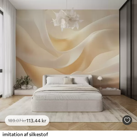
113
.44
kr
189
.07
kr
imitation af silkestof