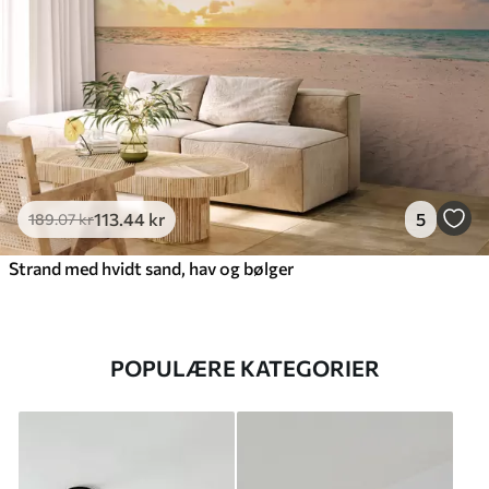
113
.44
kr
5
189
.07
kr
Strand med hvidt sand, hav og bølger
POPULÆRE KATEGORIER