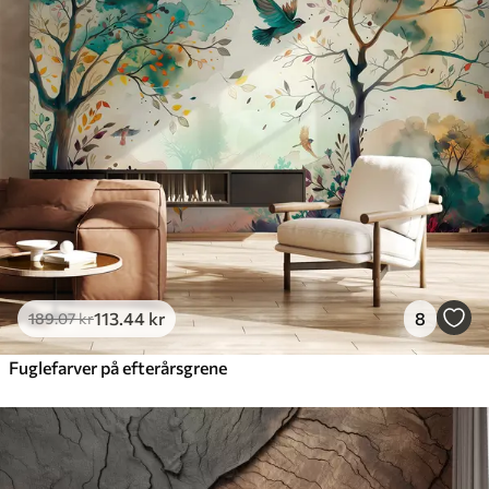
113
.44
kr
8
189
.07
kr
Fuglefarver på efterårsgrene