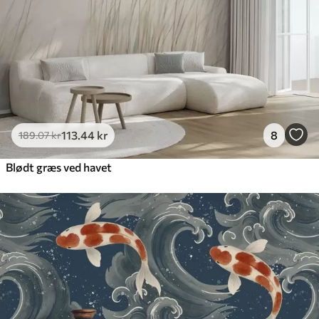
Premium vinyl
516
.67
310
.00
kr
/m²
Peel and Stick
666
.67
400
.00
kr
/m²
113
.44
kr
8
189
.07
kr
Blødt græs ved havet