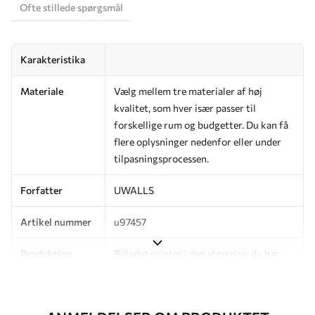
Ofte stillede spørgsmål
Karakteristika
Materiale
Vælg mellem tre materialer af høj
kvalitet, som hver især passer til
forskellige rum og budgetter. Du kan få
flere oplysninger nedenfor eller under
tilpasningsprocessen.
Forfatter
UWALLS
Artikel nummer
u97457
Produktion
Billedet printes i den størrelse, du har
angivet, og skæres i identiske strimler
med en bredde på op til 50 cm.