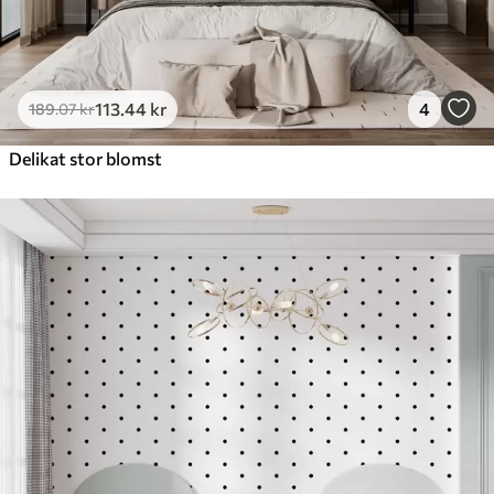
113
.44
kr
4
189
.07
kr
Delikat stor blomst