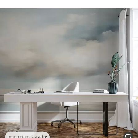
113
.44
kr
189
.07
kr