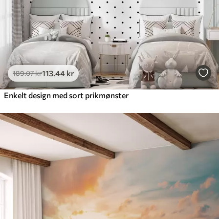
113
.44
kr
189
.07
kr
Enkelt design med sort prikmønster