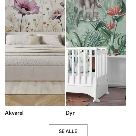
Akvarel
Dyr
SE ALLE