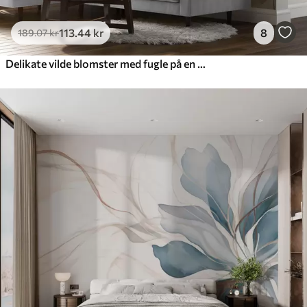
113
.44
kr
8
189
.07
kr
Delikate vilde blomster med fugle på en beige baggrund